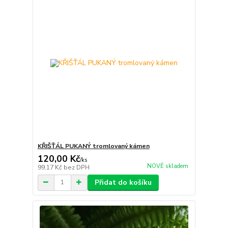
KŘIŠŤÁL PUKANÝ tromlovaný kámen
120,00 Kč
/
ks
NOVĚ skladem
99,17 Kč
bez DPH
Přidat do košíku