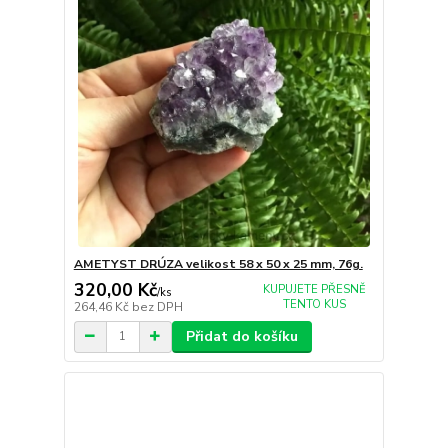
AMETYST DRÚZA velikost 58 x 50 x 25 mm, 76g.
320,00 Kč
KUPUJETE PŘESNĚ
/
ks
TENTO KUS
264,46 Kč
bez DPH
Přidat do košíku