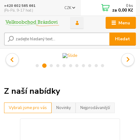
0
ks
+420 602 565 661
CZK
za
0,00 Kč
(Po-Pá, 9-17 hod.)
Menu
Hledat
Z naší nabídky
Vybrali jsme pro vás
Novinky
Nejprodávanější