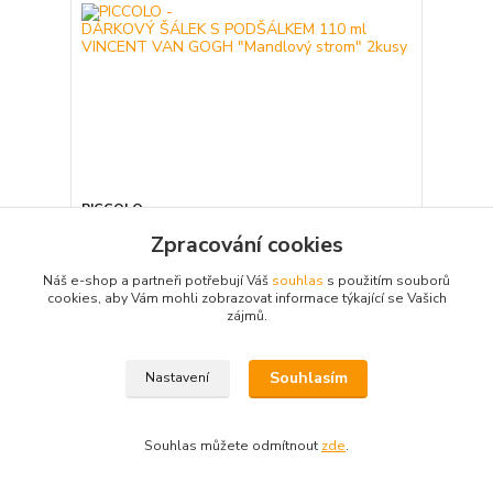
PICCOLO -
DÁRKOVÝ ŠÁLEK S PODŠÁLKEM 110 ml VINCENT
Zpracování cookies
VAN GOGH "Mandlový strom" 2kusy
550,00 Kč
/
ks
Náš e-shop a partneři potřebují Váš
souhlas
s použitím souborů
Poslední 2 ks
454,55 Kč
bez DPH
cookies, aby Vám mohli zobrazovat informace týkající se Vašich
zájmů.
Přidat do košíku
Souhlasím
Nastavení
Souhlas můžete odmítnout
zde
.