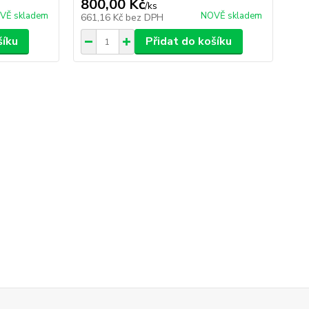
800,00 Kč
70
/
ks
VĚ skladem
NOVĚ skladem
661,16 Kč
bez DPH
57
šíku
Přidat do košíku