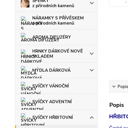
ŠPERKY
z přírodních kamenů
NÁRAMKY S PŘÍVĚSKEM
z přírodních kamenů
AROMA DIFUZÉRY
HRNKY DÁRKOVÉ NOVĚ
SKLADEM
MÝDLA DÁRKOVÁ
SVÍČKY VÁNOČNÍ
Popi
SVÍČKY ADVENTNÍ
Popis
HŘBITO
SVÍČKY HŘBITOVNÍ