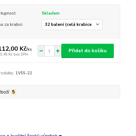
tupnost
Skladem
a za krabici
112,00 Kč
/
ks
Přidat do košíku
45,45 Kč
bez DPH
roduktu:
1V55-22
zboží
5