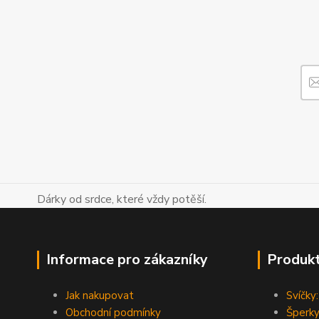
Dárky od srdce, které vždy potěší.
Informace pro zákazníky
Produk
Jak nakupovat
Svíčky:
Obchodní podmínky
Šperky