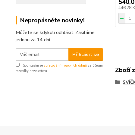
540,0
446,28 
Nepropásněte novinky!
Můžete se kdykoli odhlásit. Zasíláme
jednou za 14 dní.
Přihlásit se
Souhlasím se
zpracováním osobních údajů
za účelem
Zboží 
rozesílky newsletteru.
SVÍČ