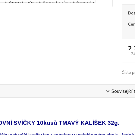
Dos
Cen
2 
1 7
Číslo p
s
Související 
VNÍ SVÍČKY 10kusů TMAVÝ KALÍŠEK 32g.