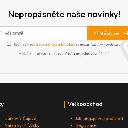
Nepropásněte naše novinky!
Přihlásit se
Souhlasím se
zpracováním osobních údajů
za účelem rozesílky newsletteru.
Můžete se kdykoli odhlásit. Zasíláme jednou za 14 dní.
ty
Velkoobchod
Dárkové
,
Čajové
Jak funguje velkoobchod
:
Náramky
,
Přívěsky
Registrace