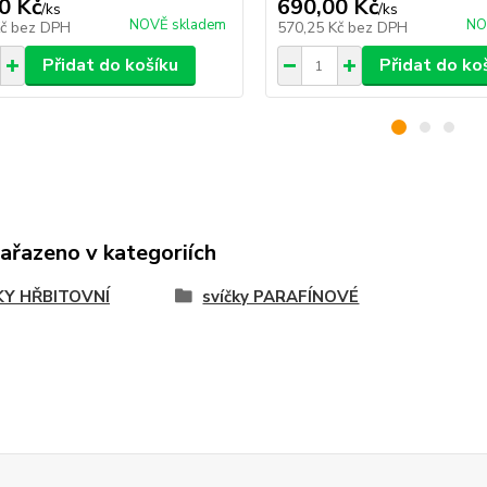
0 Kč
690,00 Kč
/
ks
/
ks
NOVĚ skladem
NO
Kč
bez DPH
570,25 Kč
bez DPH
Přidat do košíku
Přidat do ko
zařazeno v kategoriích
KY HŘBITOVNÍ
svíčky PARAFÍNOVÉ