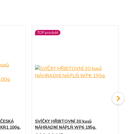
TOP produkt
TO
 ČESKÁ
SVÍČKY HŘBITOVNÍ 30 kusů
SV
KR1 100g.
NÁHRADNÍ NÁPLŇ WP6 195g.
OL