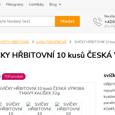
y
Piktogramy
Certifikáty
Blog
Nevíte
Hledat
+420
(Po-Pá
SVÍČKY HŘBITOVNÍ
svíčky PARAFÍNOVÉ
SVÍČKY HŘBITOVNÍ 10 ku
ČKY HŘBITOVNÍ 10 kusů ČESK
svíč
TOP produkt
HŘBITO
nejvyš
kvalit
parafi
KOMPLE