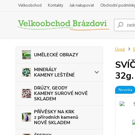
Velkoobchod
Kontakty
Jak nakupovat
Obchodní podmínk
Úvod
UMĚLECKÉ OBRAZY
SVÍ
MINERÁLY
32g.
KAMENY LEŠTĚNÉ
DRÚZY, GEODY
Novinka
KAMENY SUROVÉ NOVĚ
SKLADEM
PŘÍVĚSKY NA KRK
z přírodních kamenů
NOVĚ SKLADEM