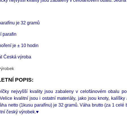
čky nejvyšší kvality jsou zabaleny v celofánovém obalu. Jedná 
arafínu je 32 gramů
í parafin
oření je ± 10 hodin
ál Česká výroba
ETNÍ POPIS:
íčky nejvyšší kvality jsou zabaleny v celofánovém obalu po
 Velice kvalitní jsou i ostatní materiály, jako jsou knoty, kalíšky
áha netto (1kusu parafínu) je 32 gramů.
Váha brutto (za 1 celé 
itní český výrobek.♥