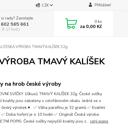
Přihlášení
CZK
 si rady? Zavolejte.
0
ks
 602 565 661
za
0,00 Kč
, 9-17 hod.)
sů ČESKÁ VÝROBA TMAVÝ KALÍŠEK 32g.
Á VÝROBA TMAVÝ KALÍŠEK
ky na hrob české výroby
VNÍ SVÍČKY 10kusů TMAVÝ KALÍŠEK 32g. České svíčky
ší kvality jsou zabaleny v celofánovém obalu. Jedná se o
ní český výrobek.♥ ✅ Váha parafínu je 32 gramů ✅ Kvalitní
n ✅ Doba hoření je ± 10 hodin ✅ Originál Česká výroba
TNÍ POPIS: České svíčky nejvyšší kvality jsou z...
celý popis