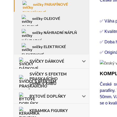
České sví
svíčky PARAFÍNOVÉ
svíčky OLEJOVÉ
✅ Váha p
✅ Kvalitn
svíčky NÁHRADNÍ NÁPLŇ
✅ Doba h
svíčky ELEKTRICKÉ
✅ Origin
SVÍČKY DÁRKOVÉ
KOMPL
SVÍČKY S EFEKTEM
PRASKAJÍCÍHO
OHNĚ V KRBU
České sv
parafíny.
BYTOVÉ DOPLŇKY
50mm.
V
se o kval
KERAMIKA FIGURKY