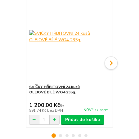
SVÍČKY HŘBITOVNÍ 24 kusů
SVÍČKY HŘB
OLEJOVÉ BÍLÉ WO4 235g.
OLEJOVÉ BÍ
1 200,00 Kč
700,00 K
/
ks
NOVĚ skladem
991,74 Kč
bez DPH
578,51 Kč
be
Přidat do košíku