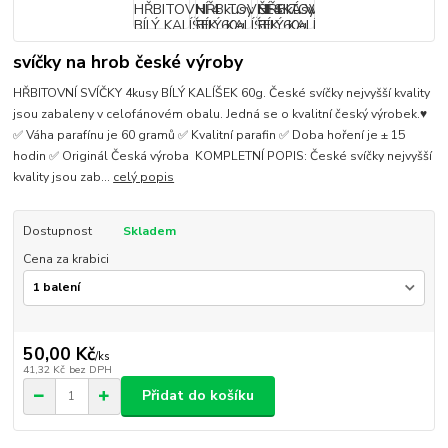
svíčky na hrob české výroby
HŘBITOVNÍ SVÍČKY 4kusy BÍLÝ KALÍŠEK 60g. České svíčky nejvyšší kvality
jsou zabaleny v celofánovém obalu. Jedná se o kvalitní český výrobek.♥
✅ Váha parafínu je 60 gramů ✅ Kvalitní parafin ✅ Doba hoření je ± 15
hodin ✅ Originál Česká výroba KOMPLETNÍ POPIS: České svíčky nejvyšší
kvality jsou zab...
celý popis
Dostupnost
Skladem
Cena za krabici
50,00 Kč
/
ks
41,32 Kč
bez DPH
Přidat do košíku