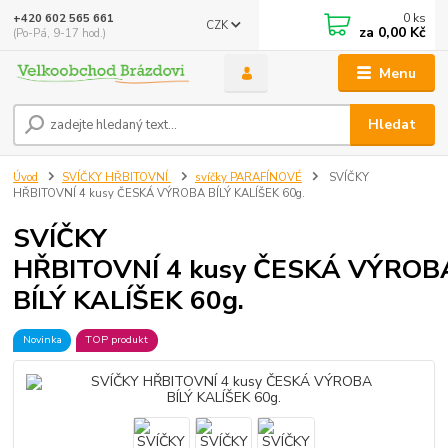
0
ks
+420 602 565 661
CZK
za
0,00 Kč
(Po-Pá, 9-17 hod.)
Menu
Hledat
Úvod
SVÍČKY HŘBITOVNÍ
svíčky PARAFÍNOVÉ
SVÍČKY
HŘBITOVNÍ 4 kusy ČESKÁ VÝROBA BÍLÝ KALÍŠEK 60g.
SVÍČKY
HŘBITOVNÍ 4 kusy ČESKÁ VÝROB
BÍLÝ KALÍŠEK 60g.
Novinka
TOP produkt