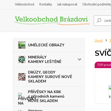
Velkoobchod
Kontakty
Jak nakupovat
Obchodní podmínk
Úvod
UMĚLECKÉ OBRAZY
SVÍ
MINERÁLY
KAMENY LEŠTĚNÉ
TOP prod
DRÚZY, GEODY
KAMENY SUROVÉ NOVĚ
SKLADEM
PŘÍVĚSKY NA KRK
z přírodních kamenů
NOVĚ SKLADEM