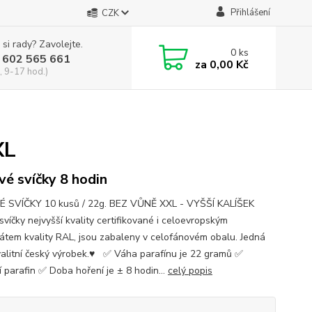
Přihlášení
CZK
 si rady? Zavolejte.
0
ks
 602 565 661
za
0,00 Kč
, 9-17 hod.)
XL
vé svíčky 8 hodin
 SVÍČKY 10 kusů / 22g. BEZ VŮNĚ XXL - VYŠŠÍ KALÍŠEK
víčky nejvyšší kvality certifikované i celoevropským
ikátem kvality RAL, jsou zabaleny v celofánovém obalu. Jedná
valitní český výrobek.♥ ✅ Váha parafínu je 22 gramů ✅
í parafin ✅ Doba hoření je ± 8 hodin...
celý popis