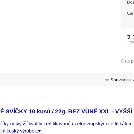
Dos
Cen
2 
1 7
Číslo p
s
Související 
 SVÍČKY 10 kusů / 22g. BEZ VŮNĚ XXL - VYŠŠ
čky nejvyšší kvality certifikované i celoevropským certifikáte
itní český výrobek.♥