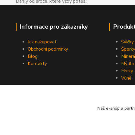
Dárky od srdce, které vždy potěší.
Informace pro zákazníky
Produk
Jak nakupovat
Svíčky:
Obchodní podmínky
Šperky
Blog
Minerá
Kontakty
Mýdla
Hrnky
Vůně
Náš e-shop a partn