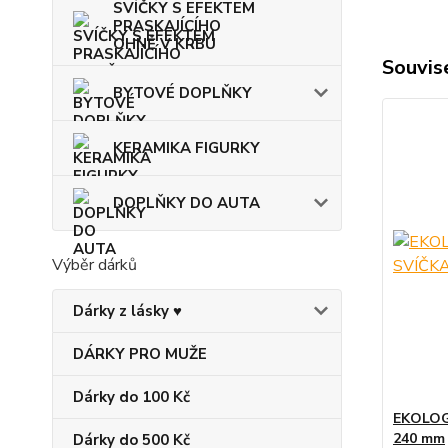
SVÍČKY S EFEKTEM
PRASKAJÍCÍHO
OHNĚ V KRBU
Souvise
BYTOVÉ DOPLŇKY
KERAMIKA FIGURKY
DOPLŇKY DO AUTA
Výběr dárků
Dárky z lásky ♥
DÁRKY PRO MUŽE
Dárky do 100 Kč
EKOLOG
240 mm
Dárky do 500 Kč