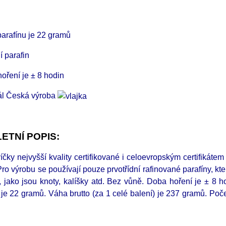
arafínu je 22 gramů
í parafin
oření je ± 8 hodin
ál Česká výroba
ETNÍ POPIS:
čky nejvyšší kvality certifikované i celoevropským certifikát
ro výrobu se používají pouze prvotřídní rafinované parafíny, které
, jako jsou knoty, kalíšky atd. Bez vůně.
Doba hoření je ± 8 h
) je 22 gramů.
Váha brutto (za 1 celé balení) je 237 gramů. Poče