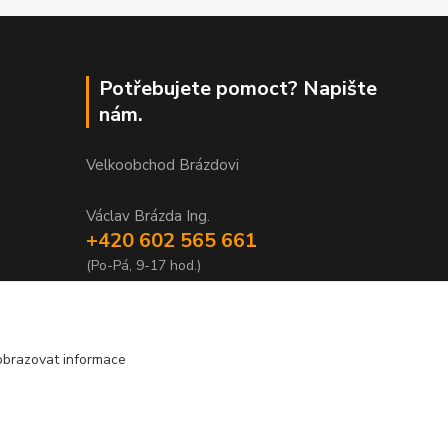
Potřebujete pomoct? Napište
nám.
Velkoobchod Brázdovi
Václav Brázda Ing.
+420 602 565 661
(Po-Pá, 9-17 hod.)
brazdovi@svicky-kameny.cz
obrazovat informace