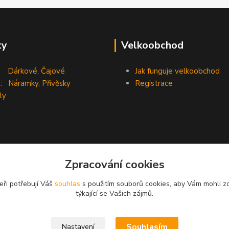
ty
Velkoobchod
Dárkové
,
Čajové
Jak funguje velkoobchod
:
Náramky
,
Přívěsky
Registrace
ly
Zpracování cookies
eři potřebují Váš
souhlas
s použitím souborů cookies, aby Vám mohli z
týkající se Vašich zájmů.
Souhlasím
Nastavení