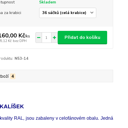
tupnost
Skladem
a za krabici
160,00 Kč
/
ks
Přidat do košíku
85,12 Kč
bez DPH
roduktu:
N53-14
zboží
4
Í KALÍŠEK
m kvality RAL, jsou zabaleny v celofánovém obalu. Jedná