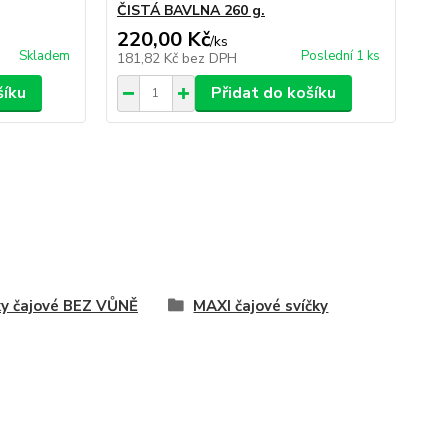
ČISTÁ BAVLNA 260 g.
220,00 Kč
35
/
ks
Skladem
Poslední 1 ks
181,82 Kč
bez DPH
28
šíku
Přidat do košíku
ky čajové BEZ VŮNĚ
MAXI čajové svíčky