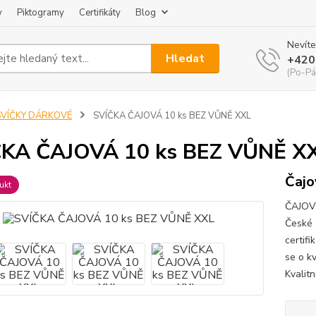
y
Piktogramy
Certifikáty
Blog
Nevíte
Hledat
+420
(Po-Pá
SVÍČKY DÁRKOVÉ
SVÍČKA ČAJOVÁ 10 ks BEZ VŮNĚ XXL
ČKA ČAJOVÁ 10 ks BEZ VŮNĚ X
Čajo
ukt
ČAJOVÉ
České s
certif
se o k
Kvalitn