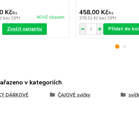
0 Kč
458,00 Kč
/
ks
/
ks
NOVĚ skladem
Kč
bez DPH
378,51 Kč
bez DPH
Zvolit variantu
Přidat do ko
zařazeno v kategoriích
KY DÁRKOVÉ
ČAJOVÉ svíčky
svíč