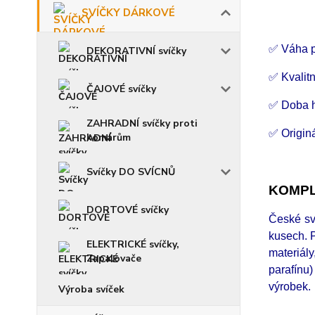
SVÍČKY DÁRKOVÉ
✅ Váha p
DEKORATIVNÍ svíčky
✅ Kvalitn
ČAJOVÉ svíčky
✅ Doba h
ZAHRADNÍ svíčky proti
✅ Origin
komárům
Svíčky DO SVÍCNŮ
KOMPL
DORTOVÉ svíčky
České sví
kusech. P
ELEKTRICKÉ svíčky,
materiály
Zapalovače
parafínu
výrobek.
Výroba svíček