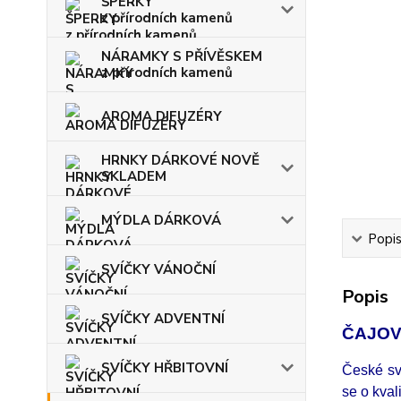
ŠPERKY
z přírodních kamenů
NÁRAMKY S PŘÍVĚSKEM
z přírodních kamenů
AROMA DIFUZÉRY
HRNKY DÁRKOVÉ NOVĚ
SKLADEM
MÝDLA DÁRKOVÁ
Popi
SVÍČKY VÁNOČNÍ
Popis
SVÍČKY ADVENTNÍ
ČAJOVÉ
SVÍČKY HŘBITOVNÍ
České sví
se o kval