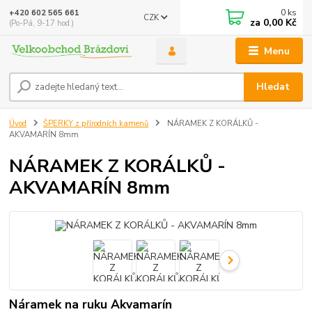
0
ks
+420 602 565 661
CZK
za
0,00 Kč
(Po-Pá, 9-17 hod.)
Menu
Hledat
Úvod
ŠPERKY z přírodních kamenů
NÁRAMEK Z KORÁLKŮ -
AKVAMARÍN 8mm
NÁRAMEK Z KORÁLKŮ -
AKVAMARÍN 8mm
Náramek na ruku Akvamarín