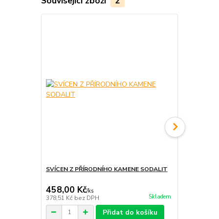
Související zboží
2
SVÍCEN Z PŘÍRODNÍHO KAMENE SODALIT
SRDCE VELK
KRK
458,00 Kč
180,00 K
/
ks
Skladem
378,51 Kč
bez DPH
148,76 Kč
be
Přidat do košíku