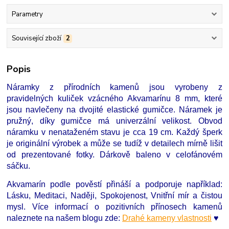
Parametry
Související zboží
2
Popis
Náramky z přírodních kamenů jsou vyrobeny z
pravidelných kuliček vzácného Akvamarínu 8 mm, které
jsou navlečeny na dvojité elastické gumičce. Náramek je
pružný, díky gumičce má univerzální velikost. Obvod
náramku v nenataženém stavu je cca 19 cm. Každý šperk
je originální výrobek a může se tudíž v detailech mírně lišit
od prezentované fotky. Dárkově baleno v celofánovém
sáčku.
Akvamarín podle pověstí přináší a podporuje například:
Lásku, Meditaci, Naději, Spokojenost, Vnitřní mír a čistou
mysl. Více informací o pozitivních přínosech kamenů
naleznete na našem blogu zde:
Drahé kameny vlastnosti
♥