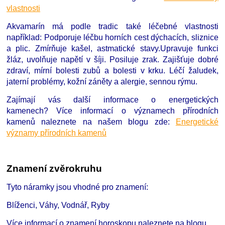
vlastnosti
Akvamarín má podle tradic také léčebné vlastnosti
například: Podporuje léčbu horních cest dýchacích, sliznice
a plic. Zmírňuje kašel, astmatické stavy.Upravuje funkci
žláz, uvolňuje napětí v šíji. Posiluje zrak. Zajišťuje dobré
zdraví, mírní bolesti zubů a bolesti v krku. Léčí žaludek,
jaterní problémy, kožní záněty a alergie, sennou rýmu.
Zajímají vás další informace o energetických
kamenech?
Více informací o významech přírodních
kamenů naleznete na našem blogu zde:
Energetické
významy přírodních kamenů
Znamení zvěrokruhu
Tyto náramky jsou vhodné pro znamení:
Blíženci, Váhy, Vodnář, Ryby
Více informací o znamení horoskopu naleznete na blogu