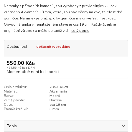
Náramky z přírodních kamenů jsou vyrobeny z pravidelných kuliček
vzácného Akvamarínu 8 mm, které jsou navlečeny na dvojité elastické
gumičce. Náramek je pružný, díky gumičce má univerzální velikost.
Obvod náramku v nenataženém stavu je cca 19 cm. Každý šperk je
originální výrobek a může se tudíž v d...
celý popis
Dostupnost
dočasně vyprodáno
550,00 Kč
/
ks
454,55 Kč
bez DPH
Momentálně není k dispozici
Číslo produktu:
2D53-6129
Materiál:
Akvamarín
Barva:
Modrá
Země původu:
Brazílie
Obvod:
cca 19 cm
Průměr korálků:
8 mm
Popis