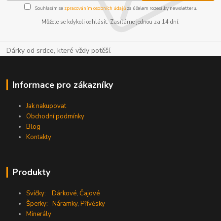
Souhlasím se
zpracováním osobních údajů
za účelem rozesílky newsletteru.
Můžete se kdykoli odhlásit. Zasíláme jednou za 14 dní.
Dárky od srdce, které vždy potěší.
Informace pro zákazníky
Jak nakupovat
Obchodní podmínky
Blog
Kontakty
Produkty
Svíčky:
Dárkové
,
Čajové
Šperky:
Náramky
,
Přívěsky
Minerály