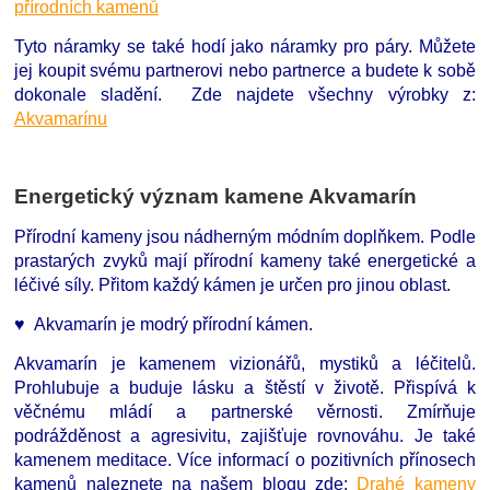
přírodních kamenů
Tyto náramky se také hodí jako náramky pro páry. Můžete
jej koupit svému partnerovi nebo partnerce a budete k sobě
dokonale sladění. Zde najdete všechny výrobky z:
Akvamarínu
Energetický význam kamene Akvamarín
Přírodní kameny jsou nádherným módním doplňkem. Podle
prastarých zvyků mají přírodní kameny také energetické a
léčivé síly. Přitom každý kámen je určen pro jinou oblast.
♥ Akvamarín je modrý přírodní kámen.
Akvamarín je kamenem vizionářů, mystiků a léčitelů.
Prohlubuje a buduje lásku a štěstí v životě. Přispívá k
věčnému mládí a partnerské věrnosti. Zmírňuje
podrážděnost a agresivitu, zajišťuje rovnováhu. Je také
kamenem meditace. Více informací o pozitivních přínosech
kamenů naleznete na našem blogu zde:
Drahé kameny