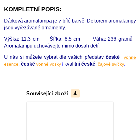
KOMPLETNÍ POPIS:
Dárková aromalampa je v bílé barvě. Dekorem aromalampy
jsou vyřezávané ornamenty.
Výška: 11,3 cm Šířka: 8,5 cm Váha: 236 gramů
Aromalampu uchovávejte mimo dosah dětí.
U nás si můžete vybrat dle vašich představ
české
vonné
české
kvalitní
české
esence
,
vonné vosky
i
čajové svíčky
.
Související zboží
4