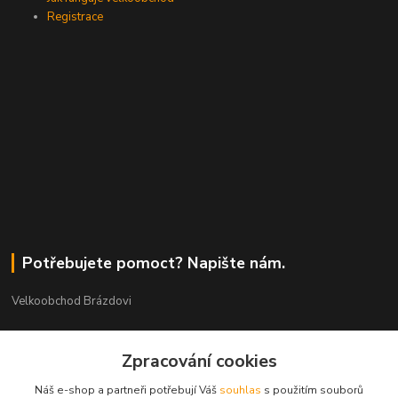
Registrace
Potřebujete pomoct? Napište nám.
Velkoobchod Brázdovi
Václav Brázda Ing.
Zpracování cookies
+420 602 565 661
(Po-Pá, 9-17 hod.)
Náš e-shop a partneři potřebují Váš
souhlas
s použitím souborů