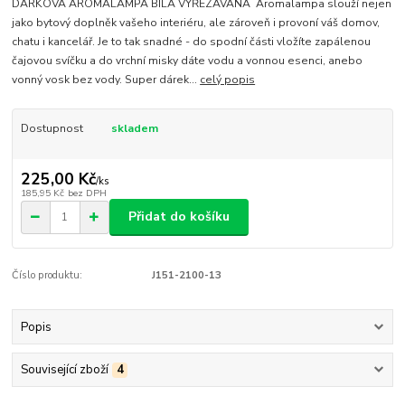
DÁRKOVÁ AROMALAMPA BÍLÁ VYŘEZÁVANÁ Aromalampa slouží nejen
jako bytový doplněk vašeho interiéru, ale zároveň i provoní váš domov,
chatu i kancelář. Je to tak snadné - do spodní části vložíte zapálenou
čajovou svíčku a do vrchní misky dáte vodu a vonnou esenci, anebo
vonný vosk bez vody. Super dárek...
celý popis
Dostupnost
skladem
225,00 Kč
/
ks
185,95 Kč
bez DPH
Přidat do košíku
Číslo produktu:
J151-2100-13
Popis
Související zboží
4