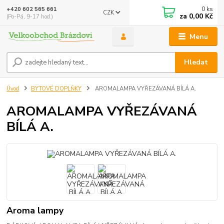
0
ks
+420 602 565 661
CZK
za
0,00 Kč
(Po-Pá, 9-17 hod.)
Menu
Hledat
Úvod
BYTOVÉ DOPLŇKY
AROMALAMPA VYŘEZÁVANÁ BÍLÁ A.
AROMALAMPA VYŘEZÁVANÁ
BÍLÁ A.
Aroma lampy