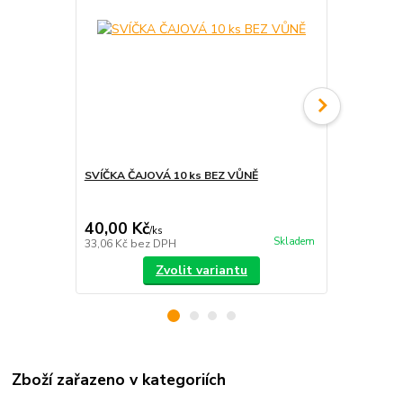
SVÍČKA ČAJOVÁ 10 ks BEZ VŮNĚ
SVÍČKA DÁ
LEVANDULE 
mm
40,00 Kč
190,00 K
/
ks
Skladem
33,06 Kč
bez DPH
157,02 Kč
be
Zvolit variantu
Zboží zařazeno v kategoriích