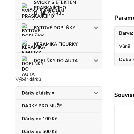
SVÍČKY S EFEKTEM
PRASKAJÍCÍHO
OHNĚ V KRBU
Param
BYTOVÉ DOPLŇKY
Barva
KERAMIKA FIGURKY
Vůně
Doba 
DOPLŇKY DO AUTA
Výběr dárků
Dárky z lásky ♥
Souvise
DÁRKY PRO MUŽE
Dárky do 100 Kč
Dárky do 500 Kč