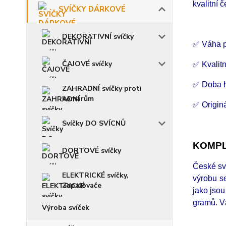
kvalitní 
SVÍČKY DÁRKOVÉ
DEKORATIVNÍ svíčky
✅ Váha p
ČAJOVÉ svíčky
✅ Kvalitn
✅ Doba h
ZAHRADNÍ svíčky proti
komárům
✅ Origin
Svíčky DO SVÍCNŮ
KOMPL
DORTOVÉ svíčky
České sví
ELEKTRICKÉ svíčky,
výrobu se
Zapalovače
jako jsou
gramů.
V
Výroba svíček