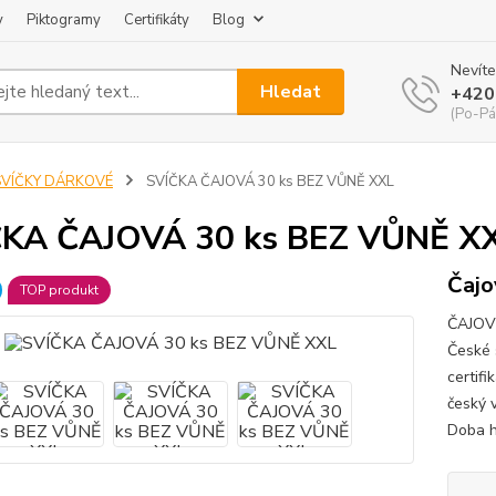
y
Piktogramy
Certifikáty
Blog
Nevíte
Hledat
+420
(Po-Pá
SVÍČKY DÁRKOVÉ
SVÍČKA ČAJOVÁ 30 ks BEZ VŮNĚ XXL
ČKA ČAJOVÁ 30 ks BEZ VŮNĚ X
Čajo
TOP produkt
ČAJOVÉ
České s
certifi
český 
Doba h