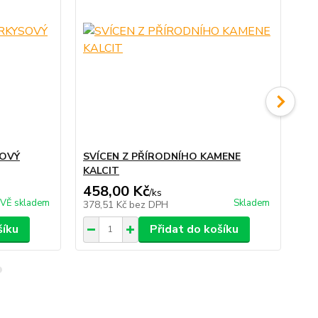
SOVÝ
SVÍCEN Z PŘÍRODNÍHO KAMENE
OS
KALCIT
458,00 Kč
90
/
ks
VĚ skladem
Skladem
378,51 Kč
bez DPH
74
šíku
Přidat do košíku