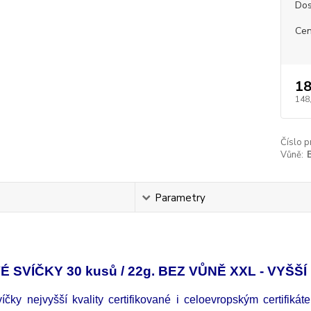
Dos
Cen
18
148
Číslo p
Vůně:
s
Parametry
 SVÍČKY 30 kusů / 22g. BEZ VŮNĚ XXL - VYŠŠ
íčky nejvyšší kvality certifikované i celoevropským certifik