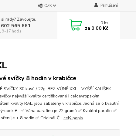
Přihlášení
CZK
 si rady? Zavolejte.
0
ks
 602 565 661
za
0,00 Kč
, 9-17 hod.)
XL
vé svíčky 8 hodin v krabičce
 SVÍČKY 30 kusů / 22g. BEZ VŮNĚ XXL - VYŠŠÍ KALÍŠEK
víčky nejvyšší kvality certifikované i celoevropským
kátem kvality RAL, jsou zabaleny v krabičce. Jedná se o kvalitní
výrobek.♥ ✅ Váha parafínu je 22 gramů ✅ Kvalitní parafin ✅
oření je ± 8 hodin ✅ Originál Č...
celý popis