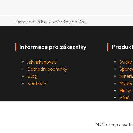
Dárky od srdce, které vždy potěší.
Informace pro zákazníky
Produk
Jak nakupovat
Svíčky:
Obchodní podmínky
Šperky
Blog
Minerá
Kontakty
Mýdla
Hrnky
Vůně
Náš e-shop a partn