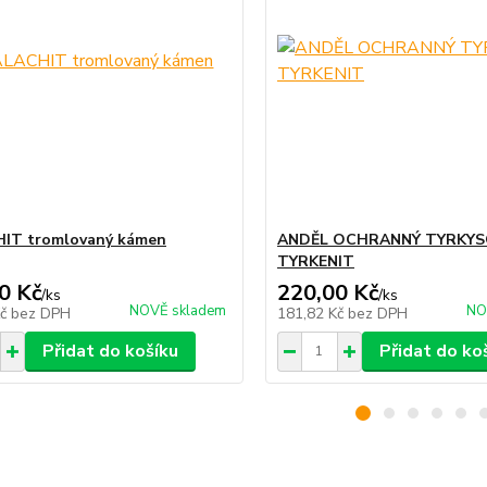
IT tromlovaný kámen
ANDĚL OCHRANNÝ TYRKY
TYRKENIT
0 Kč
220,00 Kč
/
ks
/
ks
NOVĚ skladem
NO
Kč
bez DPH
181,82 Kč
bez DPH
Přidat do košíku
Přidat do ko