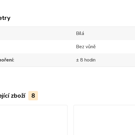
etry
Bílá
Bez vůně
hoření
± 8 hodin
jící zboží
8