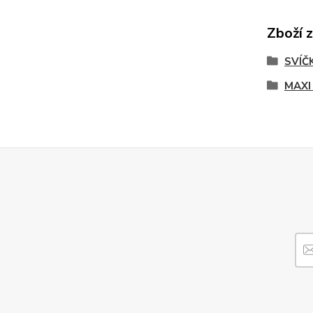
Zboží 
SVÍČ
MAXI 