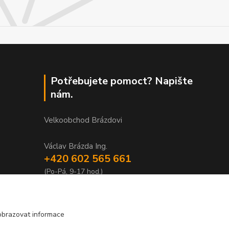
Potřebujete pomoct? Napište
nám.
Velkoobchod Brázdovi
Václav Brázda Ing.
+420 602 565 661
(Po-Pá, 9-17 hod.)
brazdovi@svicky-kameny.cz
obrazovat informace