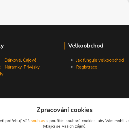
ty
Velkoobchod
Dárkové
,
Čajové
Jak funguje velkoobchod
:
Náramky
,
Přívěsky
Registrace
ly
Zpracování cookies
eři potřebují Váš
souhlas
s použitím souborů cookies, aby Vám mohli z
týkající se Vašich zájmů.