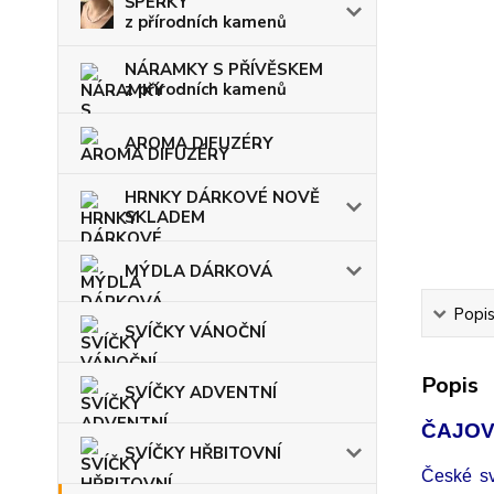
ŠPERKY
z přírodních kamenů
NÁRAMKY S PŘÍVĚSKEM
z přírodních kamenů
AROMA DIFUZÉRY
HRNKY DÁRKOVÉ NOVĚ
SKLADEM
MÝDLA DÁRKOVÁ
Popi
SVÍČKY VÁNOČNÍ
Popis
SVÍČKY ADVENTNÍ
ČAJOVÉ
SVÍČKY HŘBITOVNÍ
České sv