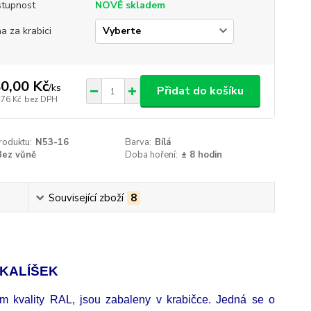
tupnost
NOVĚ skladem
a za krabici
0,00 Kč
/
ks
Přidat do košíku
,76 Kč
bez DPH
roduktu:
N53-16
Barva:
Bílá
Bez vůně
Doba hoření:
± 8 hodin
Související zboží
8
Í KALÍŠEK
átem kvality RAL, jsou zabaleny v krabičce. Jedná se o