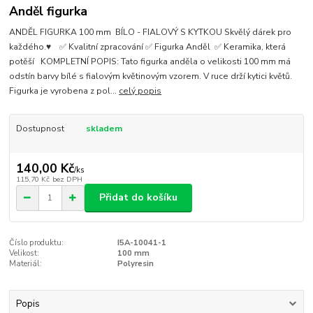
Anděl figurka
ANDĚL FIGURKA 100 mm BÍLO - FIALOVÝ S KYTKOU Skvělý dárek pro
každého.♥ ✅ Kvalitní zpracování ✅ Figurka Anděl ✅ Keramika, která
potěší KOMPLETNÍ POPIS: Tato figurka anděla o velikosti 100 mm má
odstín barvy bílé s fialovým květinovým vzorem. V ruce drží kytici květů.
Figurka je vyrobena z pol...
celý popis
Dostupnost
skladem
140,00 Kč
/
ks
115,70 Kč
bez DPH
Přidat do košíku
Číslo produktu:
I5A-10041-1
Velikost:
100 mm
Materiál:
Polyresin
Popis