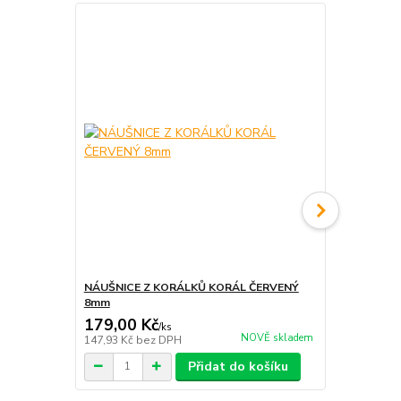
NÁUŠNICE Z KORÁLKŮ KORÁL ČERVENÝ
NÁRAMEK Z 
8mm
prodlužovac
179,00 Kč
340,00 K
/
ks
NOVĚ skladem
147,93 Kč
bez DPH
280,99 Kč
be
Přidat do košíku