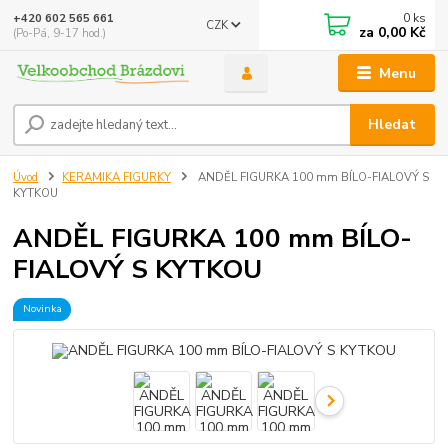
0
ks
+420 602 565 661
CZK
za
0,00 Kč
(Po-Pá, 9-17 hod.)
Menu
Hledat
Úvod
KERAMIKA FIGURKY
ANDĚL FIGURKA 100 mm BÍLO-FIALOVÝ S
KYTKOU
ANDĚL FIGURKA 100 mm BÍLO-
FIALOVÝ S KYTKOU
Novinka