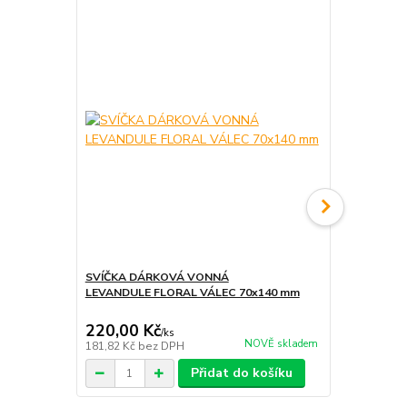
SVÍČKA DÁRKOVÁ VONNÁ
EKOLOGICKÁ
LEVANDULE FLORAL VÁLEC 70x140 mm
mm
220,00 Kč
90,00 Kč
/
ks
NOVĚ skladem
181,82 Kč
bez DPH
74,38 Kč
bez
Přidat do košíku