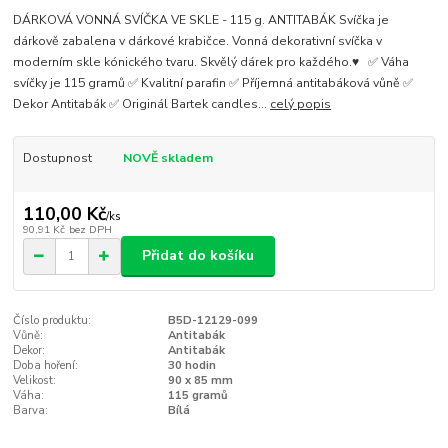
DÁRKOVÁ VONNÁ SVÍČKA VE SKLE - 115 g. ANTITABÁK Svíčka je
dárkově zabalena v dárkové krabičce. Vonná dekorativní svíčka v
moderním skle kónického tvaru. Skvělý dárek pro každého.♥ ✅ Váha
svíčky je 115 gramů ✅ Kvalitní parafin ✅ Příjemná antitabáková vůně ✅
Dekor Antitabák ✅ Originál Bartek candles...
celý popis
Dostupnost
NOVĚ skladem
110,00 Kč
/
ks
90,91 Kč
bez DPH
Přidat do košíku
Číslo produktu:
B5D-12129-099
Vůně:
Antitabák
Dekor:
Antitabák
Doba hoření:
30 hodin
Velikost:
90 x 85 mm
Váha:
115 gramů
Barva:
Bílá