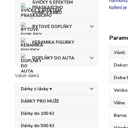
harmoniz
SVÍČKY S EFEKTEM
PRASKAJÍCÍHO
hoření
OHNĚ V KRBU
BYTOVÉ DOPLŇKY
Param
KERAMIKA FIGURKY
Vůně
DOPLŇKY DO AUTA
Dekor
Výběr dárků
Doba 
Dárky z lásky ♥
Veliko
DÁRKY PRO MUŽE
Váha
Dárky do 100 Kč
Barva
Dárky do 500 Kč