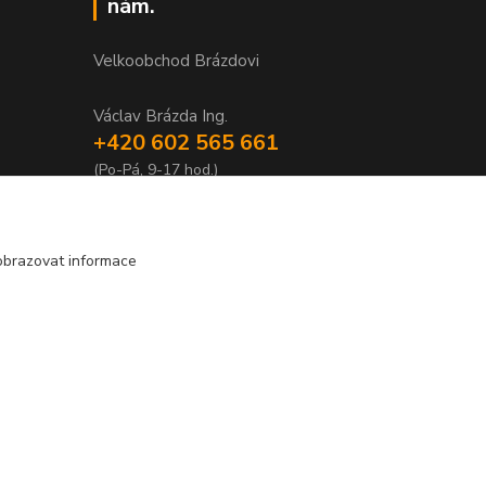
nám.
Velkoobchod Brázdovi
Václav Brázda Ing.
+420 602 565 661
(Po-Pá, 9-17 hod.)
brazdovi@svicky-kameny.cz
obrazovat informace
Vytvořeno na
Eshop-rychle.cz