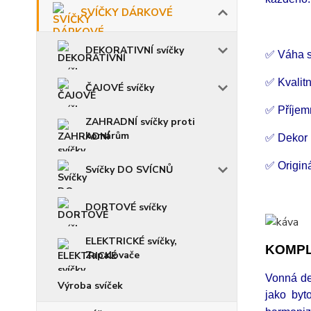
SVÍČKY DÁRKOVÉ
DEKORATIVNÍ svíčky
✅ Váha s
✅ Kvalitn
ČAJOVÉ svíčky
✅ Příjem
ZAHRADNÍ svíčky proti
komárům
✅ Dekor 
✅ Origin
Svíčky DO SVÍCNŮ
DORTOVÉ svíčky
ELEKTRICKÉ svíčky,
KOMPL
Zapalovače
Vonná de
Výroba svíček
jako byt