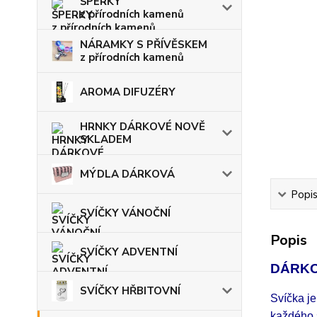
ŠPERKY
z přírodních kamenů
NÁRAMKY S PŘÍVĚSKEM
z přírodních kamenů
AROMA DIFUZÉRY
HRNKY DÁRKOVÉ NOVĚ
SKLADEM
MÝDLA DÁRKOVÁ
Popi
SVÍČKY VÁNOČNÍ
Popis
SVÍČKY ADVENTNÍ
DÁRKO
SVÍČKY HŘBITOVNÍ
Svíčka je
každého.