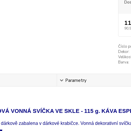
Dos
11
90,
Číslo p
Dekor:
Velikos
Barva:
s
Parametry
VÁ VONNÁ SVÍČKA VE SKLE - 115 g. KÁVA ES
 dárkově zabalena v dárkové krabičce. Vonná dekorativní svíčk
♥