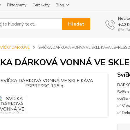
y
Piktogramy
Certifikáty
Blog
Nevíte
Hledat
+420
(Po-Pá
SVÍČKY DÁRKOVÉ
SVÍČKA DÁRKOVÁ VONNÁ VE SKLE KÁVA ESPRESSO 
ČKA DÁRKOVÁ VONNÁ VE SKLE 
Svíč
DÁRKO
Svíčka
svíčka
✅ Váha
✅ Deko