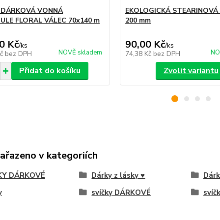
 DÁRKOVÁ VONNÁ
EKOLOGICKÁ STEARINOVÁ 
ULE FLORAL VÁLEC 70x140 m
200 mm
0 Kč
90,00 Kč
/
ks
/
ks
NOVĚ skladem
NO
Kč
bez DPH
74,38 Kč
bez DPH
Přidat do košíku
Zvolit variantu
zařazeno v kategoriích
KY DÁRKOVÉ
Dárky z lásky ♥
Dárk
y
svíčky DÁRKOVÉ
svíč