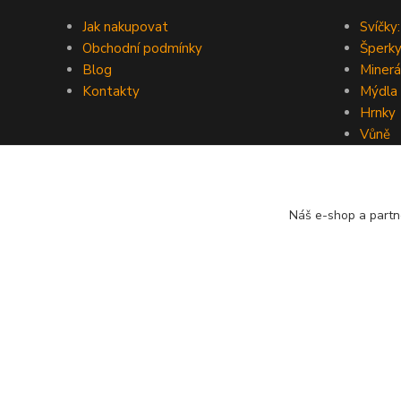
Jak nakupovat
Svíčky:
Obchodní podmínky
Šperky
Blog
Minerá
Kontakty
Mýdla
Hrnky
Vůně
Náš e-shop a partn