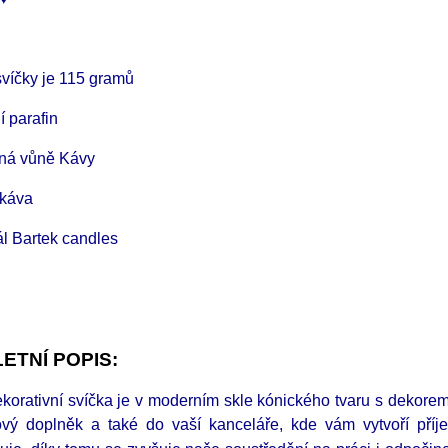
víčky je 115 gramů
í parafin
ná vůně Kávy
káva
ál Bartek candles
ETNÍ POPIS:
korativní svíčka je v moderním skle kónického tvaru s dekore
ový doplněk a také do vaší kanceláře, kde vám vytvoří příj