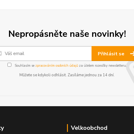
Nepropásněte naše novinky!
Přihlásit se
Souhlasím se
zpracováním osobních údajů
za účelem rozesílky newsletteru.
Můžete se kdykoli odhlásit. Zasíláme jednou za 14 dní.
ty
Velkoobchod