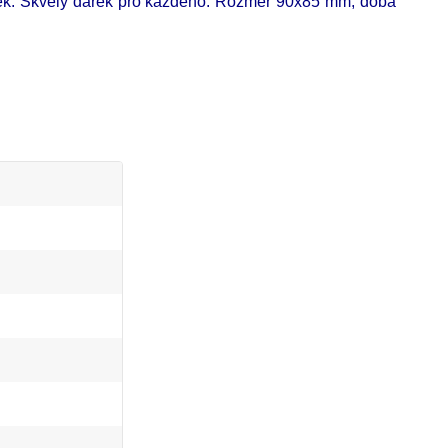
ek. Skvělý dárek pro každého.
Rozměr 90x85 mm, doba