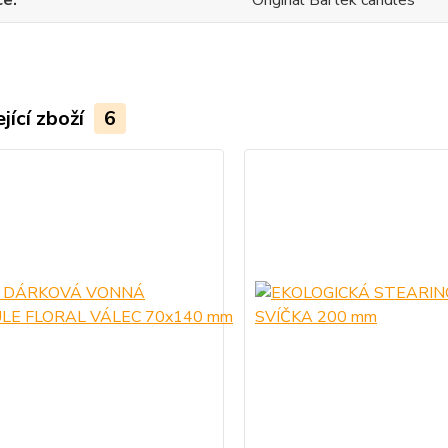
ce
Originál Bartek candles
jící zboží
6