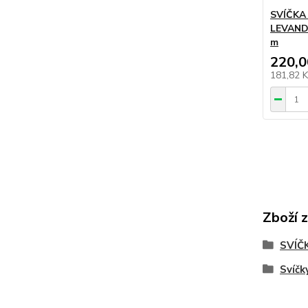
SVÍČKA
LEVAND
m
220,0
181,82 
Zboží 
SVÍČ
Svíčk