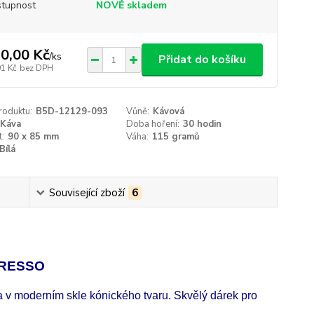
tupnost
NOVĚ skladem
0,00 Kč
/
ks
Přidat do košíku
91 Kč
bez DPH
roduktu:
B5D-12129-093
Vůně:
Kávová
Káva
Doba hoření:
30 hodin
t:
90 x 85 mm
Váha:
115 gramů
Bílá
Související zboží
6
PRESSO
a v moderním skle kónického tvaru. Skvělý dárek pro