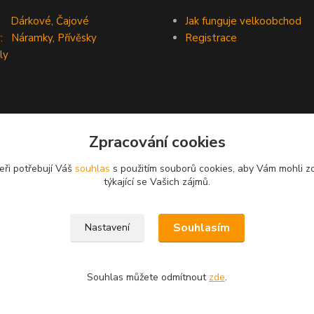
Dárkové
,
Čajové
Jak funguje velkoobchod
:
Náramky
,
Přívěsky
Registrace
ly
Zpracování cookies
eři potřebují Váš
souhlas
s použitím souborů cookies, aby Vám mohli z
týkající se Vašich zájmů.
Souhlasím
Nastavení
Souhlas můžete odmítnout
zde
.