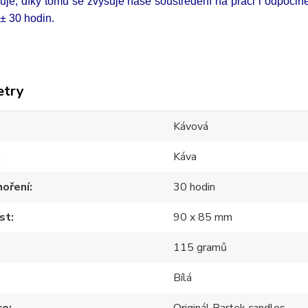
uje, díky tomu se zvyšuje naše soustředění na práci i odpočin
 je ± 30 hodin.
etry
Kávová
Káva
hoření
30 hodin
st
90 x 85 mm
115 gramů
Bílá