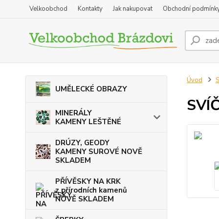
Velkoobchod
Kontakty
Jak nakupovat
Obchodní podmínk
Úvod
UMĚLECKÉ OBRAZY
SVÍ
MINERÁLY
KAMENY LEŠTĚNÉ
DRÚZY, GEODY
KAMENY SUROVÉ NOVĚ
SKLADEM
PŘÍVĚSKY NA KRK
z přírodních kamenů
NOVĚ SKLADEM