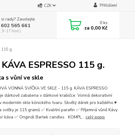
Přihlášení
CZK
 si rady? Zavolejte.
0
ks
 602 565 661
za
0,00 Kč
, 9-17 hod.)
115 g.
KÁVA ESPRESSO 115 g.
ka s vůní ve skle
VÁ VONNÁ SVÍČKA VE SKLE - 115 g. KÁVA ESPRESSO
 je dárkově zabalena v dárkové krabičce. Vonná dekorativní
 v moderním skle kónického tvaru. Skvělý dárek pro každého.♥
 svíčky je 115 gramů ✅ Kvalitní parafin ✅ Příjemná vůně Kávy
r káva ✅ Originál Bartek candles KOMPL...
celý popis