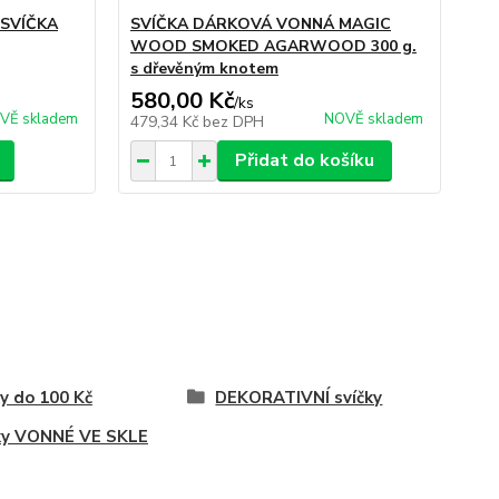
SVÍČKA
SVÍČKA DÁRKOVÁ VONNÁ MAGIC
SV
WOOD SMOKED AGARWOOD 300 g.
KA
s dřevěným knotem
580,00 Kč
45
/
ks
VĚ skladem
NOVĚ skladem
479,34 Kč
bez DPH
37
Přidat do košíku
y do 100 Kč
DEKORATIVNÍ svíčky
ky VONNÉ VE SKLE