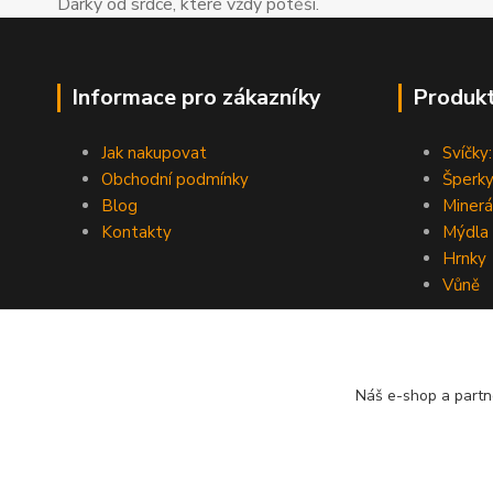
Dárky od srdce, které vždy potěší.
Informace pro zákazníky
Produk
Jak nakupovat
Svíčky:
Obchodní podmínky
Šperky
Blog
Minerá
Kontakty
Mýdla
Hrnky
Vůně
Náš e-shop a partn