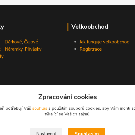
ty
Velkoobchod
Dárkové
,
Čajové
Jak funguje velkoobchod
:
Náramky
,
Přívěsky
Registrace
ly
Zpracování cookies
eři potřebují Váš
souhlas
s použitím souborů cookies, aby Vám mohli z
týkající se Vašich zájmů.
Souhlasím
Nastavení