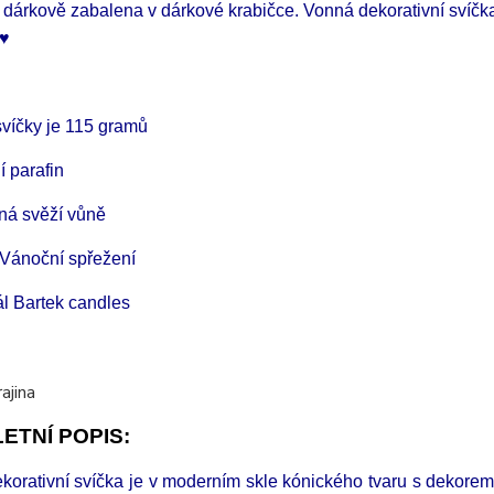
 dárkově zabalena v dárkové krabičce. Vonná dekorativní svíčk
♥
víčky je 115 gramů
í parafin
ná svěží vůně
Vánoční spřežení
ál Bartek candles
ETNÍ POPIS:
korativní svíčka je v moderním skle kónického tvaru s dekorem