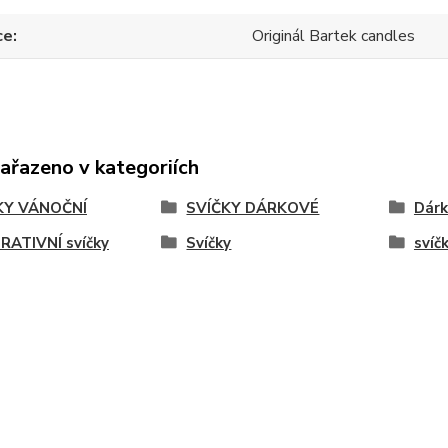
ce
Originál Bartek candles
zařazeno v kategoriích
KY VÁNOČNÍ
SVÍČKY DÁRKOVÉ
Dárk
RATIVNÍ svíčky
Svíčky
svíč