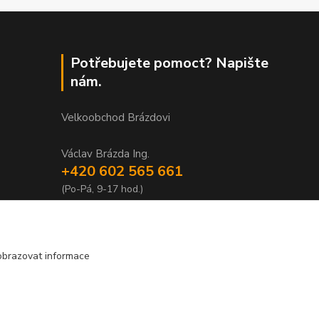
Potřebujete pomoct? Napište
nám.
Velkoobchod Brázdovi
Václav Brázda Ing.
+420 602 565 661
(Po-Pá, 9-17 hod.)
brazdovi@svicky-kameny.cz
obrazovat informace