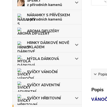
ŠPERKY
z přírodních kamenů
NÁRAMKY S PŘÍVĚSKEM
z přírodních kamenů
AROMA DIFUZÉRY
HRNKY DÁRKOVÉ NOVĚ
SKLADEM
MÝDLA DÁRKOVÁ
SVÍČKY VÁNOČNÍ
Popi
SVÍČKY ADVENTNÍ
Popis
SVÍČKY HŘBITOVNÍ
VÁNOČ