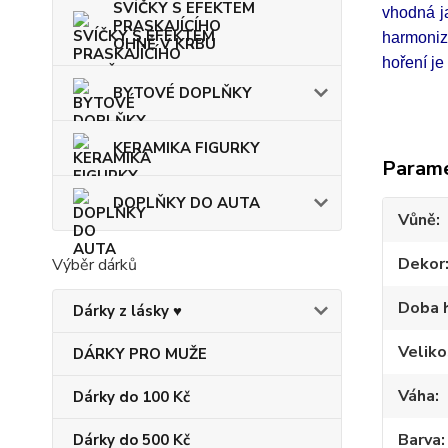
SVÍČKY S EFEKTEM
vhodná j
PRASKAJÍCÍHO
harmoniz
OHNĚ V KRBU
hoření
BYTOVÉ DOPLŇKY
KERAMIKA FIGURKY
Param
DOPLŇKY DO AUTA
Vůně
Dekor
Výběr dárků
Doba 
Dárky z lásky ♥
Veliko
DÁRKY PRO MUŽE
Váha
Dárky do 100 Kč
Barva
Dárky do 500 Kč