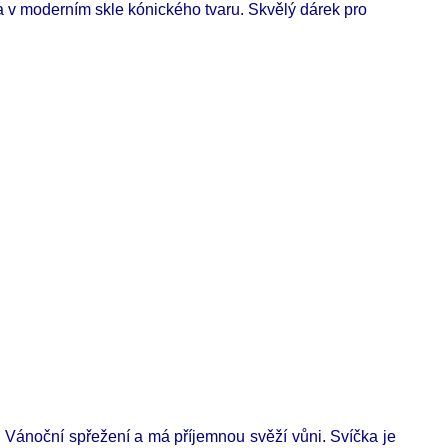
a v moderním skle kónického tvaru. Skvělý dárek pro
 Vánoční spřežení a má příjemnou svěží vůni. Svíčka je