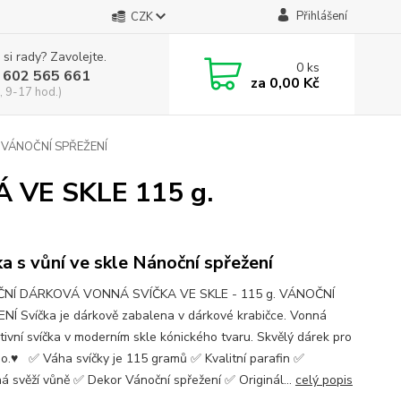
Přihlášení
CZK
 si rady? Zavolejte.
0
ks
 602 565 661
za
0,00 Kč
, 9-17 hod.)
 VÁNOČNÍ SPŘEŽENÍ
VE SKLE 115 g.
ka s vůní ve skle Nánoční spřežení
NÍ DÁRKOVÁ VONNÁ SVÍČKA VE SKLE - 115 g. VÁNOČNÍ
NÍ Svíčka je dárkově zabalena v dárkové krabičce. Vonná
tivní svíčka v moderním skle kónického tvaru. Skvělý dárek pro
o.♥ ✅ Váha svíčky je 115 gramů ✅ Kvalitní parafin ✅
ná svěží vůně ✅ Dekor Vánoční spřežení ✅ Originál...
celý popis