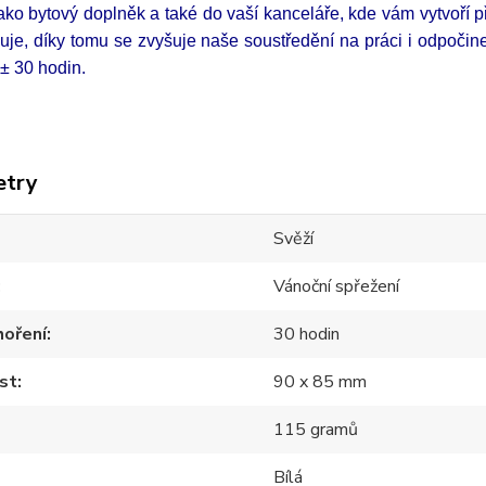
ako bytový doplněk a také do vaší kanceláře, kde vám vytvoří p
uje, díky tomu se zvyšuje naše soustředění na práci i odpočin
 je ± 30 hodin.
etry
Svěží
Vánoční spřežení
hoření
30 hodin
st
90 x 85 mm
115 gramů
Bílá