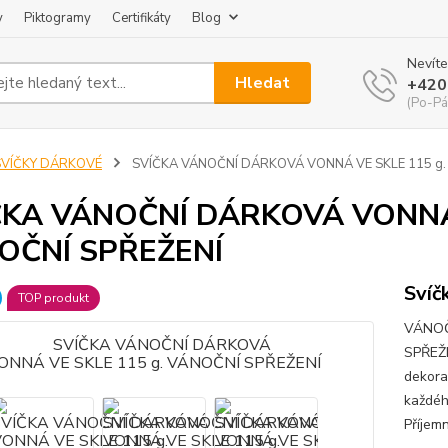
y
Piktogramy
Certifikáty
Blog
Nevíte
Hledat
+420
(Po-Pá
SVÍČKY DÁRKOVÉ
SVÍČKA VÁNOČNÍ DÁRKOVÁ VONNÁ VE SKLE 115 g.
ČKA VÁNOČNÍ DÁRKOVÁ VONNÁ 
OČNÍ SPŘEŽENÍ
Svíč
TOP produkt
VÁNOČ
SPŘEŽE
dekora
každéh
Příjem