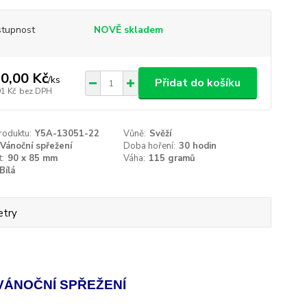
tupnost
NOVĚ skladem
0,00 Kč
/
ks
Přidat do košíku
91 Kč
bez DPH
roduktu:
Y5A-13051-22
Vůně:
Svěží
Vánoční spřežení
Doba hoření:
30 hodin
t:
90 x 85 mm
Váha:
115 gramů
Bílá
etry
 VÁNOČNÍ SPŘEŽENÍ