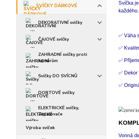
Svíčka je
SVÍČKY DÁRKOVÉ
každého.
DEKORATIVNÍ svíčky
✅ Váha s
ČAJOVÉ svíčky
✅ Kvalitn
ZAHRADNÍ svíčky proti
komárům
✅ Příjem
✅ Dekor 
Svíčky DO SVÍCNŮ
✅ Origin
DORTOVÉ svíčky
ELEKTRICKÉ svíčky,
Zapalovače
KOMPL
Výroba svíček
Vonná de