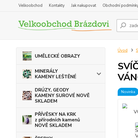
Velkoobchod
Kontakty
Jak nakupovat
Obchodní podmínk
Úvod
UMĚLECKÉ OBRAZY
SVÍ
MINERÁLY
VÁN
KAMENY LEŠTĚNÉ
DRÚZY, GEODY
Novinka
KAMENY SUROVÉ NOVĚ
SKLADEM
PŘÍVĚSKY NA KRK
z přírodních kamenů
NOVĚ SKLADEM