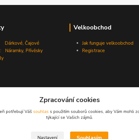
ty
Velkoobchod
Dárkové
,
Čajové
Jak funguje velkoobchod
:
Náramky
,
Přívěsky
Registrace
ly
Zpracování cookies
eři potřebují Váš
souhlas
s použitím souborů cookies, aby Vám mohli z
týkající se Vašich zájmů.
Souhlasím
Nastavení