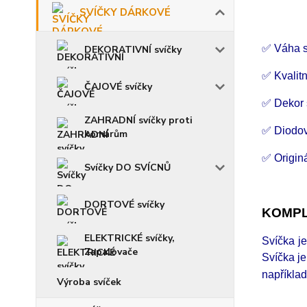
SVÍČKY DÁRKOVÉ
✅ Váha s
DEKORATIVNÍ svíčky
✅ Kvalitn
ČAJOVÉ svíčky
✅ Dekor
ZAHRADNÍ svíčky proti
✅ Diodo
komárům
✅ Origin
Svíčky DO SVÍCNŮ
DORTOVÉ svíčky
KOMPL
ELEKTRICKÉ svíčky,
Svíčka j
Zapalovače
Svíčka j
napříkla
Výroba svíček