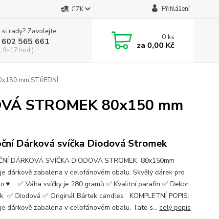
Přihlášení
CZK
 si rady? Zavolejte.
0
ks
 602 565 661
za
0,00 Kč
, 9-17 hod.)
0x150 mm STŘEDNÍ
OVÁ STROMEK 80x150 mm
ční Dárková svíčka Diodová Stromek
NÍ DÁRKOVÁ SVÍČKA DIODOVÁ STROMEK 80x150mm
 je dárkově zabalena v celofánovém obalu. Skvělý dárek pro
o.♥ ✅ Váha svíčky je 280 gramů ✅ Kvalitní parafin ✅ Dekor
k ✅ Diodová ✅ Originál Bártek candles KOMPLETNÍ POPIS:
 je dárkově zabalena v celofánovém obalu. Tato s...
celý popis