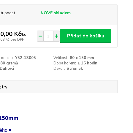
tupnost
NOVĚ skladem
0,00 Kč
/
ks
Přidat do košíku
,08 Kč
bez DPH
roduktu:
Y52-13005
Velikost:
80 x 150 mm
280 gramů
Doba hoření:
± 16 hodin
Duhová
Dekor:
Stromek
etry
x150mm
dého.♥