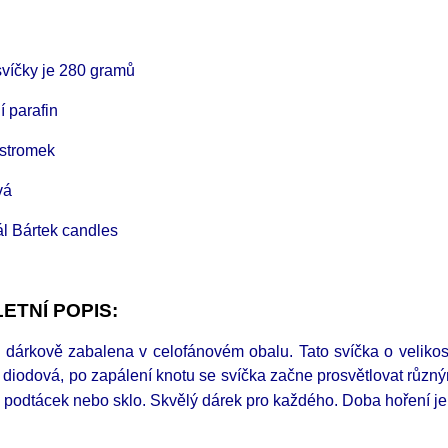
víčky je 280 gramů
í parafin
 stromek
vá
ál Bártek candles
ETNÍ POPIS:
e dárkově zabalena v celofánovém obalu. Tato svíčka o veliko
e diodová, po zapálení knotu se svíčka začne prosvětlovat různ
d podtácek nebo sklo. Skvělý dárek pro každého.
Doba hoření je