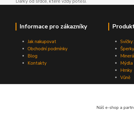
Dárky od srdce, které vždy potěší.
Informace pro zákazníky
Produk
Jak nakupovat
Svíčky:
Obchodní podmínky
Šperky
Blog
Minerá
Kontakty
Mýdla
Hrnky
Vůně
Náš e-shop a partn