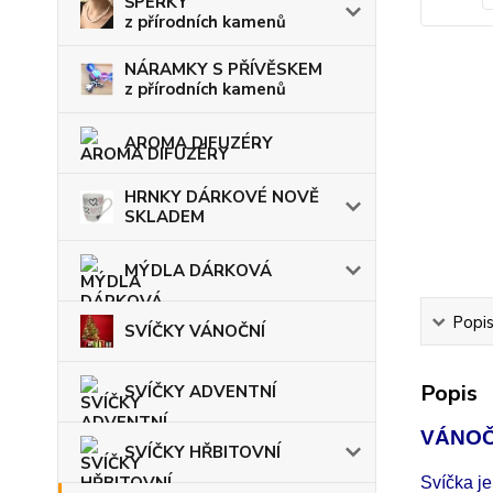
ŠPERKY
z přírodních kamenů
NÁRAMKY S PŘÍVĚSKEM
z přírodních kamenů
AROMA DIFUZÉRY
HRNKY DÁRKOVÉ NOVĚ
SKLADEM
MÝDLA DÁRKOVÁ
Popi
SVÍČKY VÁNOČNÍ
Popis
SVÍČKY ADVENTNÍ
VÁNOČ
SVÍČKY HŘBITOVNÍ
Svíčka j