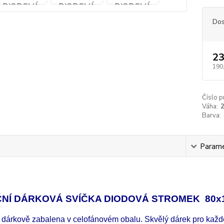
Dos
23
190
Číslo p
Váha:
Barva:
s
Param
NÍ DÁRKOVÁ SVÍČKA DIODOVÁ STROMEK 80
e dárkově zabalena v celofánovém obalu. Skvělý dárek pro kaž