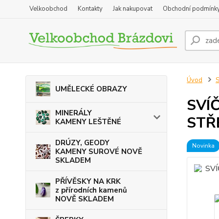
Velkoobchod
Kontakty
Jak nakupovat
Obchodní podmínk
Úvod
UMĚLECKÉ OBRAZY
SVÍ
MINERÁLY
STŘ
KAMENY LEŠTĚNÉ
DRÚZY, GEODY
Novinka
KAMENY SUROVÉ NOVĚ
SKLADEM
PŘÍVĚSKY NA KRK
z přírodních kamenů
NOVĚ SKLADEM