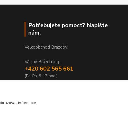
Potřebujete pomoct? Napište
nám.
Velkoobchod Brázdovi
Václav Brázda Ing.
+420 602 565 661
(Po-Pá, 9-17 hod.)
brazdovi@svicky-kameny.cz
obrazovat informace