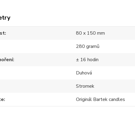
etry
st
80 x 150 mm
280 gramů
hoření
± 16 hodin
Duhová
Stromek
ce
Originál Bartek candles