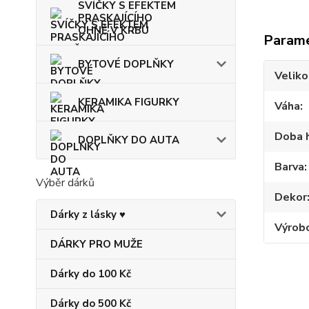
SVÍČKY S EFEKTEM
PRASKAJÍCÍHO
OHNĚ V KRBU
Param
BYTOVÉ DOPLŇKY
Veliko
KERAMIKA FIGURKY
Váha
Doba 
DOPLŇKY DO AUTA
Barva
Výběr dárků
Dekor
Dárky z lásky ♥
Výrob
DÁRKY PRO MUŽE
Dárky do 100 Kč
Dárky do 500 Kč