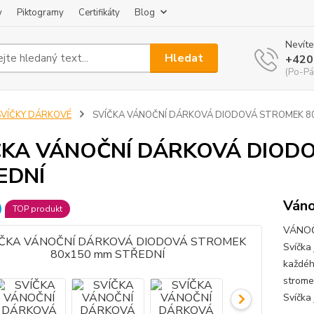
y
Piktogramy
Certifikáty
Blog
Nevíte
Hledat
+420
(Po-Pá
SVÍČKY DÁRKOVÉ
SVÍČKA VÁNOČNÍ DÁRKOVÁ DIODOVÁ STROMEK 8
ČKA VÁNOČNÍ DÁRKOVÁ DIOD
EDNÍ
Váno
TOP produkt
VÁNOČ
Svíčka
každéh
strome
Svíčka