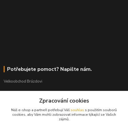
Potřebujete pomoct? Napište nám.
Velkoobchod Brázdovi
Václav Brázda Ing.
Zpracování cookies
+420 602 565 661
(Po-Pá, 9-17 hod.)
Náš e-shop a partneři potřebují Váš
souhlas
s použitím souborů
cookies, aby Vám mohli zobrazovat informace týkající se Vašich
brazdovi@svicky-kameny.cz
zájmů.