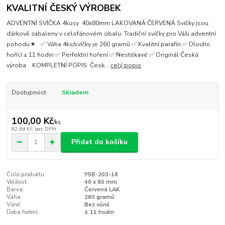
KVALITNÍ ČESKÝ VÝROBEK
ADVENTNÍ SVÍČKA 4kusy 40x80mm LAKOVANÁ ČERVENÁ Svíčky jsou
dárkově zabaleny v celofánovém obalu. Tradiční svíčky pro Váši adventní
pohodu.♥ ✅ Váha 4ks/svíčky je 260 gramů ✅ Kvalitní parafín ✅ Dlouho
hořící ± 11 hodin ✅ Perfektní hoření ✅ Nestékavé ✅ Originál Česká
výroba KOMPLETNÍ POPIS: Česk...
celý popis
Dostupnost
Skladem
100,00 Kč
/
ks
82,64 Kč
bez DPH
Přidat do košíku
Číslo produktu:
Y5B-203-16
Velikost:
40 x 80 mm
Barva:
Červená LAK
Váha:
260 gramů
Vůně:
Bez vůně
Doba hoření:
± 11 hodin