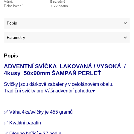
Vůně:
Bez vůně
Doba hoření:
± 27 hodin
Popis
Parametry
Popis
ADVENTNÍ SVÍČKA LAKOVANÁ / VYSOKÁ /
4kusy 50x90mm ŠAMPAŇ PERLEŤ
Svíčky jsou dárkově zabaleny v celofánovém obalu.
Tradiční svíčky pro Váši adventní pohodu.♥
✅ Váha 4ks/svíčky je 455 gramů
✅ Kvalitní parafín
✅ Dlouho hořící
±
27 hodin