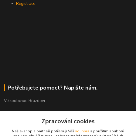
Registrace
Potřebujete pomoct? Napište nám.
Velkoobchod Brázdovi
Václav Brázda Ing.
+420 602 565 661
Zpracování cookies
(Po-Pá, 9-17 hod.)
Náš e-shop a partneři potřebují Váš
souhlas
s použitím souborů