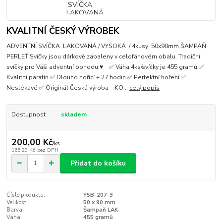
KVALITNÍ ČESKÝ VÝROBEK
ADVENTNÍ SVÍČKA LAKOVANÁ / VYSOKÁ / 4kusy 50x90mm ŠAMPAŇ
PERLEŤ Svíčky jsou dárkově zabaleny v celofánovém obalu. Tradiční
svíčky pro Váši adventní pohodu.♥ ✅ Váha 4ks/svíčky je 455 gramů ✅
Kvalitní parafín ✅ Dlouho hořící ± 27 hodin ✅ Perfektní hoření ✅
Nestékavé ✅ Originál Česká výroba KO...
celý popis
Dostupnost
skladem
200,00 Kč
/
ks
165,29 Kč
bez DPH
Přidat do košíku
Číslo produktu:
Y5B-207-3
Velikost:
50 x 90 mm
Barva:
Šampaň LAK
Váha:
455 gramů