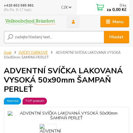
0
ks
+420 602 565 661
CZK
za
0,00 Kč
(Po-Pá, 9-17 hod.)
Menu
Hledat
Úvod
SVÍČKY DÁRKOVÉ
ADVENTNÍ SVÍČKA LAKOVANÁ VYSOKÁ
50x90mm ŠAMPAŇ PERLEŤ
ADVENTNÍ SVÍČKA LAKOVANÁ
VYSOKÁ 50x90mm ŠAMPAŇ
PERLEŤ
Novinka
TOP produkt