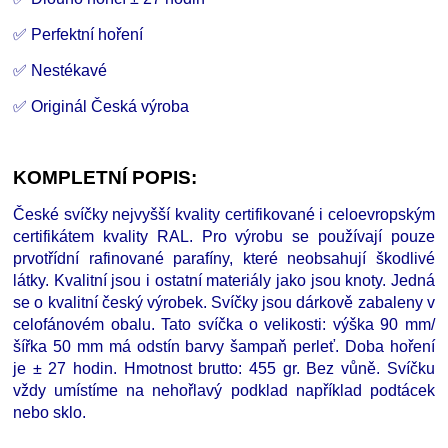
✅ Perfektní hoření
✅ Nestékavé
✅ Originál Česká výroba
KOMPLETNÍ POPIS:
České svíčky nejvyšší kvality certifikované i celoevropským
certifikátem kvality RAL. Pro výrobu se používají pouze
prvotřídní rafinované parafíny, které neobsahují škodlivé
látky. Kvalitní jsou i ostatní materiály jako jsou knoty. Jedná
se o kvalitní český výrobek. Svíčky jsou dárkově zabaleny v
celofánovém obalu. Tato svíčka o velikosti: výška 90 mm/
šířka 50 mm má odstín barvy šampaň perleť. Doba hoření
je
±
27 hodin. Hmotnost brutto: 455 gr. Bez vůně. Svíčku
vždy umístíme na nehořlavý podklad například podtácek
nebo sklo.