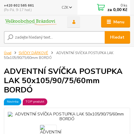
0
ks
+420 602 565 661
CZK
za
0,00 Kč
(Po-Pá, 9-17 hod.)
Menu
Hledat
Úvod
SVÍČKY DÁRKOVÉ
ADVENTNÍ SVÍČKA POSTUPKA LAK
50x105/90/75/60mm BORDÓ
ADVENTNÍ SVÍČKA POSTUPKA
LAK 50x105/90/75/60mm
BORDÓ
Novinka
TOP produkt