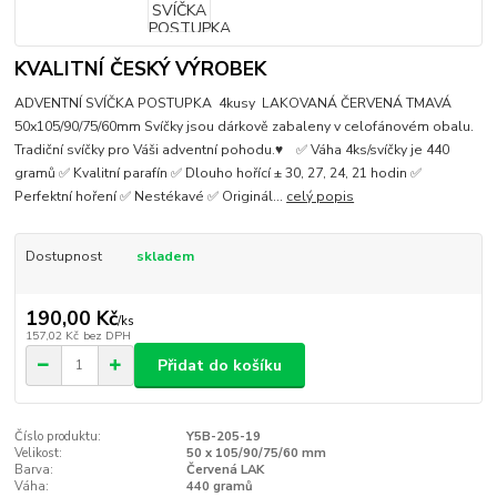
KVALITNÍ ČESKÝ VÝROBEK
ADVENTNÍ SVÍČKA POSTUPKA 4kusy LAKOVANÁ ČERVENÁ TMAVÁ
50x105/90/75/60mm Svíčky jsou dárkově zabaleny v celofánovém obalu.
Tradiční svíčky pro Váši adventní pohodu.♥ ✅ Váha 4ks/svíčky je 440
gramů ✅ Kvalitní parafín ✅ Dlouho hořící ± 30, 27, 24, 21 hodin ✅
Perfektní hoření ✅ Nestékavé ✅ Originál...
celý popis
Dostupnost
skladem
190,00 Kč
/
ks
157,02 Kč
bez DPH
Přidat do košíku
Číslo produktu:
Y5B-205-19
Velikost:
50 x 105/90/75/60 mm
Barva:
Červená LAK
Váha:
440 gramů