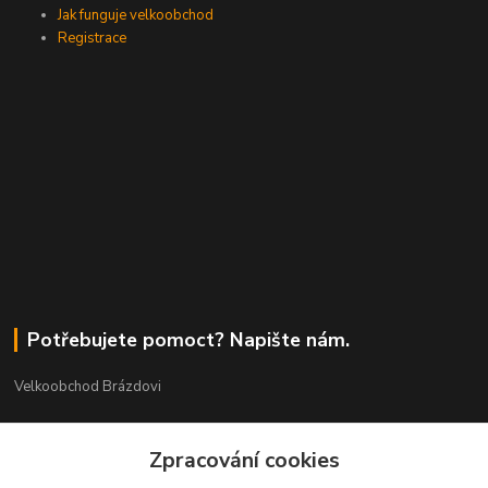
Jak funguje velkoobchod
Registrace
Potřebujete pomoct? Napište nám.
Velkoobchod Brázdovi
Václav Brázda Ing.
Zpracování cookies
+420 602 565 661
(Po-Pá, 9-17 hod.)