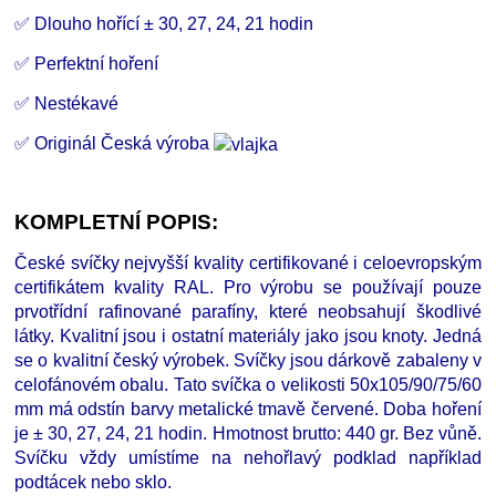
✅ Dlouho hořící
±
30, 27, 24, 21 hodin
✅ Perfektní hoření
✅ Nestékavé
✅ Originál Česká výroba
KOMPLETNÍ POPIS:
České svíčky nejvyšší kvality certifikované i celoevropským
certifikátem kvality RAL. Pro výrobu se používají pouze
prvotřídní rafinované parafíny, které neobsahují škodlivé
látky. Kvalitní jsou i ostatní materiály jako jsou knoty. Jedná
se o kvalitní český výrobek. Svíčky jsou dárkově zabaleny v
celofánovém obalu. Tato svíčka o velikosti 50x105/90/75/60
mm má odstín barvy metalické tmavě červené. Doba hoření
je
±
30, 27, 24, 21 hodin. Hmotnost brutto: 440 gr. Bez vůně.
Svíčku vždy umístíme na nehořlavý podklad například
podtácek nebo sklo.