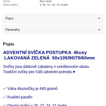
Vůně:
Bez vůně
Doba hoření:
± 30, 27, 24, 21 hodin
Popis
Parametry
Popis
ADVENTNÍ SVÍČKA POSTUPKA 4kusy
LAKOVANÁ ZELENÁ 50x105/90/75/60mm
Svíčky jsou dárkově zabaleny v celofánovém obalu.
Tradiční svíčky pro Váši adventní pohodu.♥
✅ Váha 4ks/svíčky je 440 gramů
✅ Kvalitní parafín
✅ Dlouho hořící
±
30, 27, 24, 21 hodin