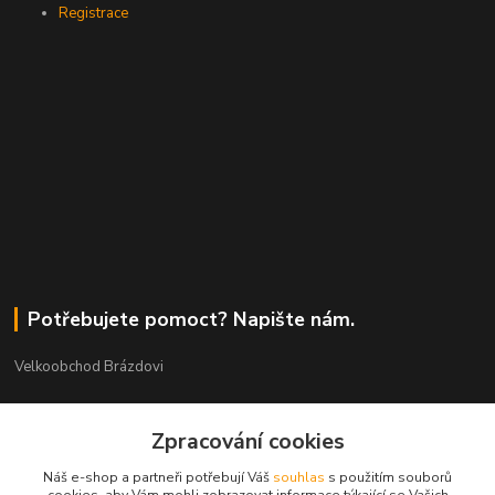
Registrace
Potřebujete pomoct? Napište nám.
Velkoobchod Brázdovi
Václav Brázda Ing.
+420 602 565 661
Zpracování cookies
(Po-Pá, 9-17 hod.)
Náš e-shop a partneři potřebují Váš
souhlas
s použitím souborů