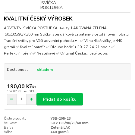
KVALITNÍ ČESKÝ VÝROBEK
ADVENTNÍ SVÍČKA POSTUPKA 4kusy LAKOVANÁ ZELENÁ
50x105/90/75/60mm Svíčky jsou dárkově zabaleny v celofánovém obalu.
Tradiční svíčky pro Váši adventní pohodu.♥ ✅ Váha 4ks/svíčky je 440
gramů ✅ Kvalitní parafín ✅ Dlouho hořící ± 30, 27, 24, 21 hodin ✅
Perfektní hoření ✅ Nestékavé ✅ Originál Česká...
celý popis
Dostupnost
skladem
190,00 Kč
/
ks
157,02 Kč
bez DPH
Přidat do košíku
Číslo produktu:
Y5B-205-23
Velikost:
50 x 105/90/75/60 mm
Barva:
Zelená LAK
Váha:
440 gramů