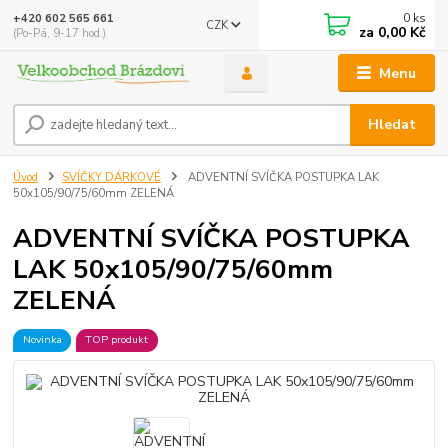
0
ks
+420 602 565 661
CZK
za
0,00 Kč
(Po-Pá, 9-17 hod.)
Menu
Hledat
Úvod
SVÍČKY DÁRKOVÉ
ADVENTNÍ SVÍČKA POSTUPKA LAK
50x105/90/75/60mm ZELENÁ
ADVENTNÍ SVÍČKA POSTUPKA
LAK 50x105/90/75/60mm
ZELENÁ
Novinka
TOP produkt