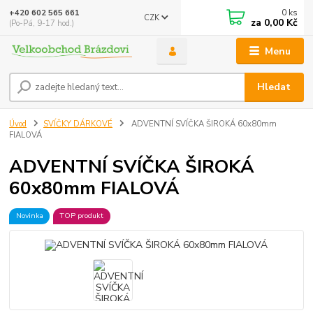
0
ks
+420 602 565 661
CZK
za
0,00 Kč
(Po-Pá, 9-17 hod.)
Menu
Hledat
Úvod
SVÍČKY DÁRKOVÉ
ADVENTNÍ SVÍČKA ŠIROKÁ 60x80mm
FIALOVÁ
ADVENTNÍ SVÍČKA ŠIROKÁ
60x80mm FIALOVÁ
Novinka
TOP produkt