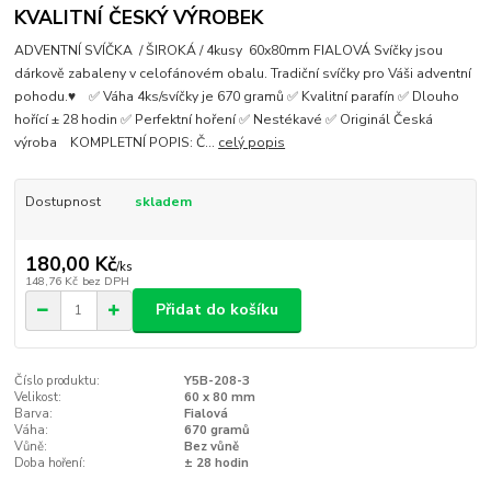
KVALITNÍ ČESKÝ VÝROBEK
ADVENTNÍ SVÍČKA / ŠIROKÁ / 4kusy 60x80mm FIALOVÁ Svíčky jsou
dárkově zabaleny v celofánovém obalu. Tradiční svíčky pro Váši adventní
pohodu.♥ ✅ Váha 4ks/svíčky je 670 gramů ✅ Kvalitní parafín ✅ Dlouho
hořící ± 28 hodin ✅ Perfektní hoření ✅ Nestékavé ✅ Originál Česká
výroba KOMPLETNÍ POPIS: Č...
celý popis
Dostupnost
skladem
180,00 Kč
/
ks
148,76 Kč
bez DPH
Přidat do košíku
Číslo produktu:
Y5B-208-3
Velikost:
60 x 80 mm
Barva:
Fialová
Váha:
670 gramů
Vůně:
Bez vůně
Doba hoření:
± 28 hodin