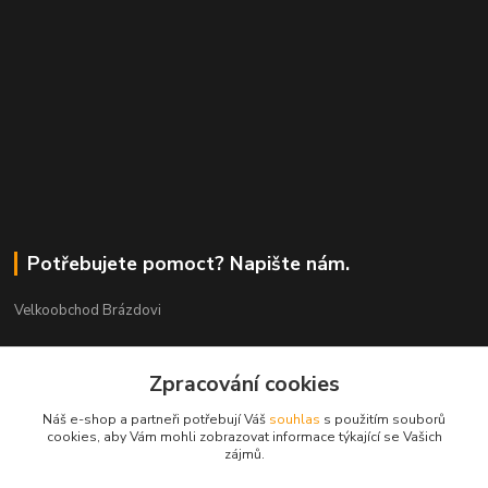
Potřebujete pomoct? Napište nám.
Velkoobchod Brázdovi
Václav Brázda Ing.
Zpracování cookies
+420 602 565 661
(Po-Pá, 9-17 hod.)
Náš e-shop a partneři potřebují Váš
souhlas
s použitím souborů
cookies, aby Vám mohli zobrazovat informace týkající se Vašich
brazdovi@svicky-kameny.cz
zájmů.