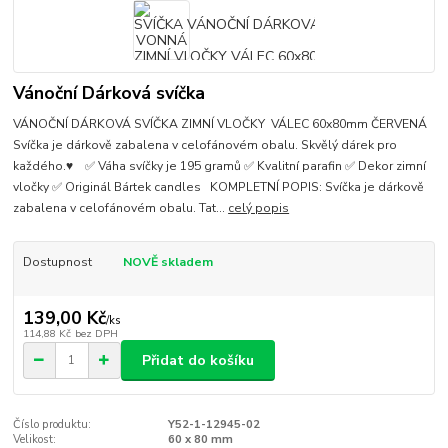
Vánoční Dárková svíčka
VÁNOČNÍ DÁRKOVÁ SVÍČKA ZIMNÍ VLOČKY VÁLEC 60x80mm ČERVENÁ
Svíčka je dárkově zabalena v celofánovém obalu. Skvělý dárek pro
každého.♥ ✅ Váha svíčky je 195 gramů ✅ Kvalitní parafin ✅ Dekor zimní
vločky ✅ Originál Bártek candles KOMPLETNÍ POPIS: Svíčka je dárkově
zabalena v celofánovém obalu. Tat...
celý popis
Dostupnost
NOVĚ skladem
139,00 Kč
/
ks
114,88 Kč
bez DPH
Přidat do košíku
Číslo produktu:
Y52-1-12945-02
Velikost:
60 x 80 mm