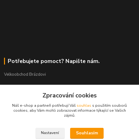
Potřebujete pomoct? Napište nám.
Velkoobchod Brázdovi
Václav Brázda Ing.
Zpracování cookies
+420 602 565 661
(Po-Pá, 9-17 hod.)
Náš e-shop a partneři potřebují Váš
souhlas
s použitím souborů
cookies, aby Vám mohli zobrazovat informace týkající se Vašich
brazdovi@svicky-kameny.cz
zájmů.
Souhlasím
Nastavení