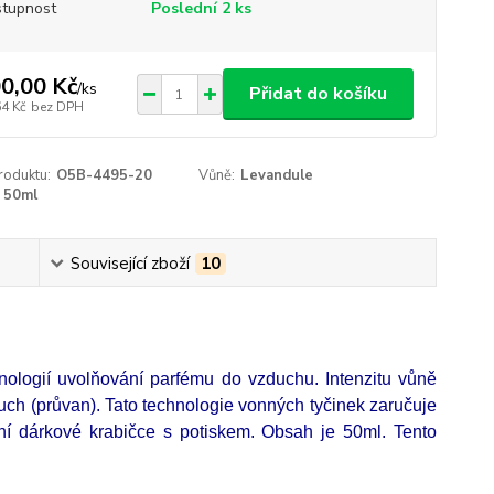
tupnost
Poslední 2 ks
0,00 Kč
/
ks
Přidat do košíku
64 Kč
bez DPH
roduktu:
O5B-4495-20
Vůně:
Levandule
50ml
Související zboží
10
hnologií uvolňování parfému do vzduchu. Intenzitu vůně
duch (průvan). Tato technologie vonných tyčinek zaručuje
ní dárkové krabičce s potiskem. Obsah je 50ml. Tento