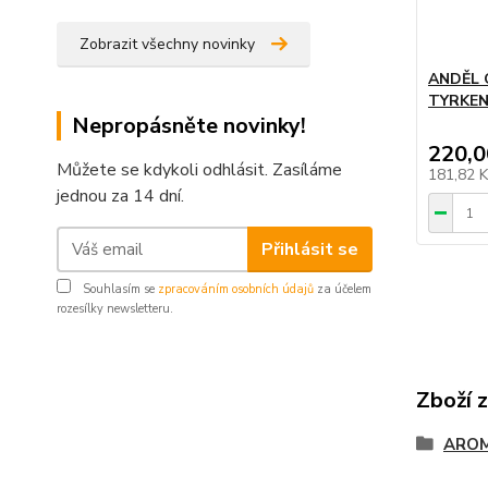
Zobrazit všechny novinky
ANDĚL
TYRKEN
Nepropásněte novinky!
220,0
Můžete se kdykoli odhlásit. Zasíláme
181,82 
jednou za 14 dní.
Přihlásit se
Souhlasím se
zpracováním osobních údajů
za účelem
rozesílky newsletteru.
Zboží 
AROM