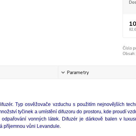
Dos
10
82,
Číslo p
Obsah:
s
Parametry
 difuzér. Typ osvěžovače vzduchu s použitím nejnovějších tec
nožství tyčinek a umístění difuzoru do prostoru, kde proudí vz
 odpařování vonných látek. Difuzér je dárkově balen v luxus
má příjemnou vůni Levandule.