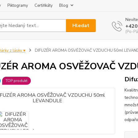
y
Piktogramy
Certifikáty
Blog
Nevíte
Hledat
+420
(Po-Pá
árky z lásky ♥
DIFUZÉR AROMA OSVĚŽOVAČ VZDUCHU 50ml LEVAN
UZÉR AROMA OSVĚŽOVAČ VZD
Difu
TOP produkt
Kvalit
techno
množst
(průva
odpařov