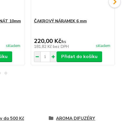
ANÁT 10mm
ČAKROVÝ NÁRAMEK 6 mm
SR
KR
220,00 Kč
15
/
ks
skladem
skladem
181,82 Kč
bez DPH
12
šíku
Přidat do košíku
y do 500 Kč
AROMA DIFUZÉRY