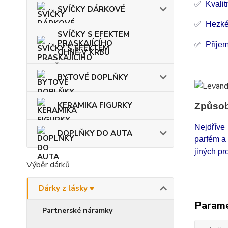
✅
Kvalit
SVÍČKY DÁRKOVÉ
✅
Hezké
SVÍČKY S EFEKTEM
PRASKAJÍCÍHO
✅
Příje
OHNĚ V KRBU
BYTOVÉ DOPLŇKY
KERAMIKA FIGURKY
Způsob
Nejdříve
DOPLŇKY DO AUTA
parfém a 
jiných pr
Výběr dárků
Dárky z lásky ♥
Param
Partnerské náramky