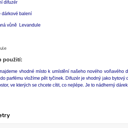
ní difuzér
 dárkové balení
mná vůně
Levandule
 použití:
 najdeme vhodné místo k umístění našeho nového voňavého dif
do parfému vložíme pět tyčinek. Difuzér je vhodný jako bytový 
ostor, ve kterých se chcete cítit, co nejlépe. Je to nádherný dáre
etry