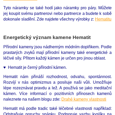
Tyto náramky se také hodí jako náramky pro páry. Můžete
jej koupit svému partnerovi nebo partnerce a budete k sobě
dokonale sladění.
Zde najdete všechny výrobky z:
Hematitu
Energetický význam kamene Hematit
Přírodní kameny jsou nádherným módním doplňkem. Podle
prastarých zvyků mají přírodní kameny také energetické a
léčivé síly. Přitom každý kámen je určen pro jinou oblast.
♥ Hematit je černý přírodní kámen.
Hematit nám přináší rozhodnost, odvahu, spontánnost.
Rozvíjí v nás optimizmus a posiluje naši vůli. Umožňuje
lépe rozeznávat pravdu a lež. A používá se jako meditační
kámen. Více informací o pozitivních přínosech kamenů
naleznete na našem blogu zde:
Drahé kameny vlastnosti
Hematit má podle tradic také léčebné vlastnosti například:
Odstraňuje poruchy spánku. Podporuje vazbu kyslíku na