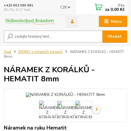
0
ks
+420 602 565 661
CZK
za
0,00 Kč
(Po-Pá, 9-17 hod.)
Menu
Hledat
Úvod
ŠPERKY z přírodních kamenů
NÁRAMEK Z KORÁLKŮ - HEMATIT
8mm
NÁRAMEK Z KORÁLKŮ -
HEMATIT 8mm
Náramek na ruku Hematit