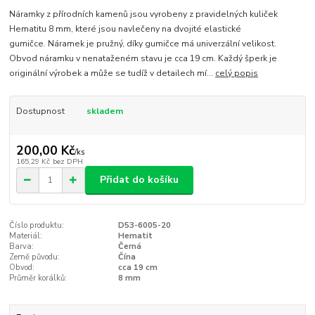
Náramky z přírodních kamenů jsou vyrobeny z pravidelných kuliček
Hematitu 8 mm, které jsou navlečeny na dvojité elastické
gumičce. Náramek je pružný, díky gumičce má univerzální velikost.
Obvod náramku v nenataženém stavu je cca 19 cm. Každý šperk je
originální výrobek a může se tudíž v detailech mí...
celý popis
Dostupnost
skladem
200,00 Kč
/
ks
165,29 Kč
bez DPH
Přidat do košíku
Číslo produktu:
D53-6005-20
Materiál:
Hematit
Barva:
Černá
Země původu:
Čína
Obvod:
cca 19 cm
Průměr korálků:
8 mm