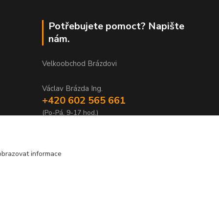
Potřebujete pomoct? Napište
nám.
Velkoobchod Brázdovi
Václav Brázda Ing.
+420 602 565 661
(Po-Pá, 9-17 hod.)
brazdovi@svicky-kameny.cz
obrazovat informace