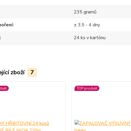
235 gramů
hoření
± 3,5 - 4 dny
24 ks v kartónu
jící zboží
7
dukt
TOP produkt