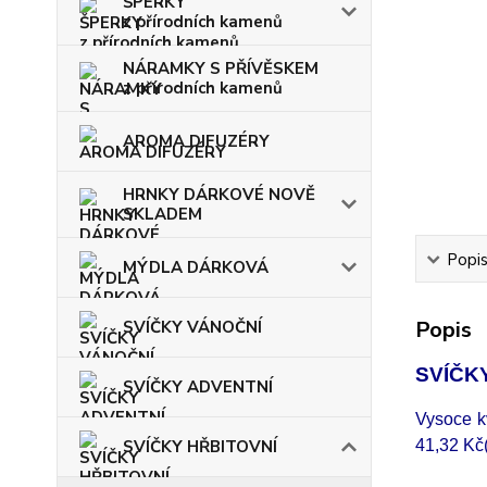
ŠPERKY
z přírodních kamenů
NÁRAMKY S PŘÍVĚSKEM
z přírodních kamenů
AROMA DIFUZÉRY
HRNKY DÁRKOVÉ NOVĚ
SKLADEM
Popi
MÝDLA DÁRKOVÁ
Popis
SVÍČKY VÁNOČNÍ
SVÍČK
SVÍČKY ADVENTNÍ
Vysoce kv
SVÍČKY HŘBITOVNÍ
41,32 Kč