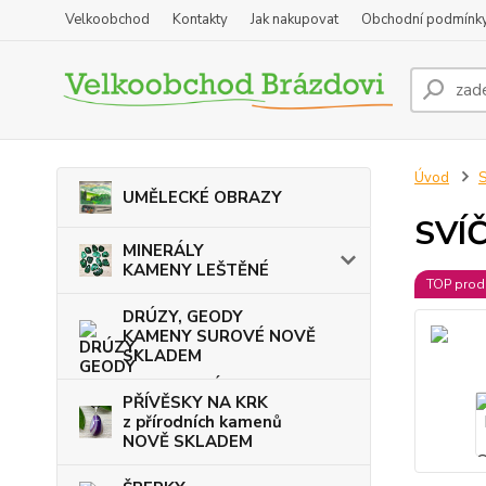
Velkoobchod
Kontakty
Jak nakupovat
Obchodní podmínk
Úvod
UMĚLECKÉ OBRAZY
SVÍ
MINERÁLY
KAMENY LEŠTĚNÉ
TOP prod
DRÚZY, GEODY
KAMENY SUROVÉ NOVĚ
SKLADEM
PŘÍVĚSKY NA KRK
z přírodních kamenů
NOVĚ SKLADEM