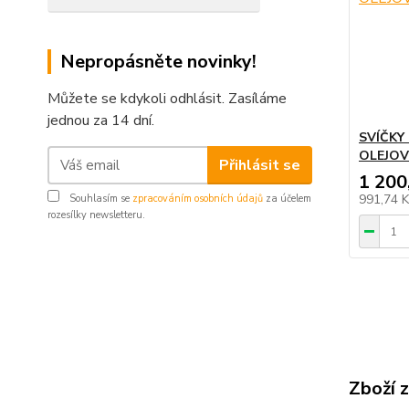
Nepropásněte novinky!
Můžete se kdykoli odhlásit. Zasíláme
jednou za 14 dní.
SVÍČKY
OLEJOV
Přihlásit se
1 200
991,74 
Souhlasím se
zpracováním osobních údajů
za účelem
rozesílky newsletteru.
Zboží 