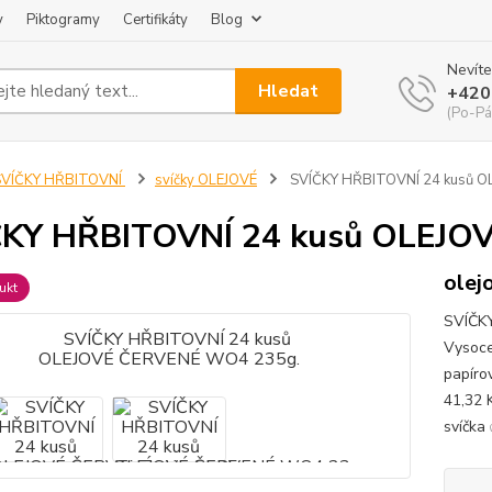
y
Piktogramy
Certifikáty
Blog
Nevíte
Hledat
+420
(Po-Pá
SVÍČKY HŘBITOVNÍ
svíčky OLEJOVÉ
SVÍČKY HŘBITOVNÍ 24 kusů 
ČKY HŘBITOVNÍ 24 kusů OLEJO
olej
ukt
SVÍČK
Vysoce
papírov
41,32 
svíčka 