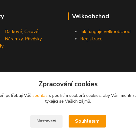
ty
Velkoobchod
Dárkové
,
Čajové
Jak funguje velkoobchod
:
Náramky
,
Přívěsky
Registrace
ly
Zpracování cookies
eři potřebují Váš
souhlas
s použitím souborů cookies, aby Vám mohli z
týkající se Vašich zájmů.
Souhlasím
Nastavení