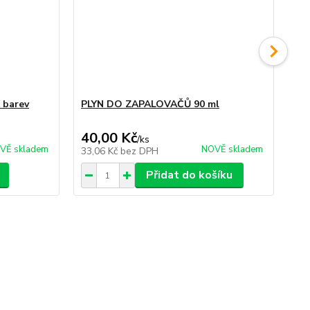
 barev
PLYN DO ZAPALOVAČŮ 90 ml
SV
OR
40,00 Kč
60
/
ks
VĚ skladem
NOVĚ skladem
33,06 Kč
bez DPH
49
Přidat do košíku