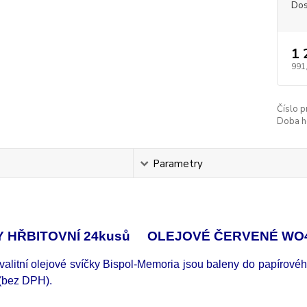
Dos
1 
991
Číslo p
Doba h
s
Parametry
Y HŘBITOVNÍ 24kusů OLEJOVÉ ČERVENÉ WO4
alitní olejové svíčky Bispol-Memoria jsou baleny do papírového
(bez DPH).