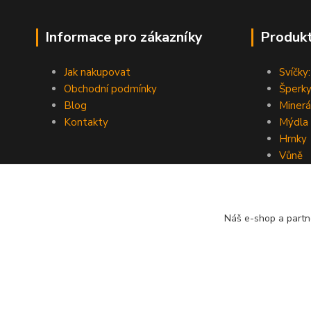
Informace pro zákazníky
Produk
Jak nakupovat
Svíčky:
Obchodní podmínky
Šperky
Blog
Minerá
Kontakty
Mýdla
Hrnky
Vůně
Náš e-shop a partn