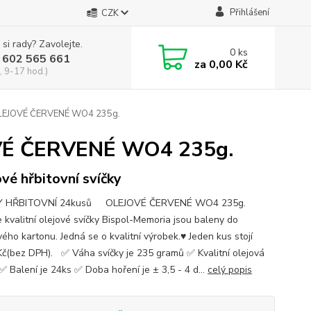
Přihlášení
CZK
 si rady? Zavolejte.
0
ks
 602 565 661
za
0,00 Kč
, 9-17 hod.)
OLEJOVÉ ČERVENÉ WO4 235g.
VÉ ČERVENÉ WO4 235g.
ové hřbitovní svíčky
Y HŘBITOVNÍ 24kusů OLEJOVÉ ČERVENÉ WO4 235g.
 kvalitní olejové svíčky Bispol-Memoria jsou baleny do
ého kartonu. Jedná se o kvalitní výrobek.♥ Jeden kus stojí
Kč(bez DPH). ✅ Váha svíčky je 235 gramů ✅ Kvalitní olejová
✅ Balení je 24ks ✅ Doba hoření je ± 3,5 - 4 d...
celý popis