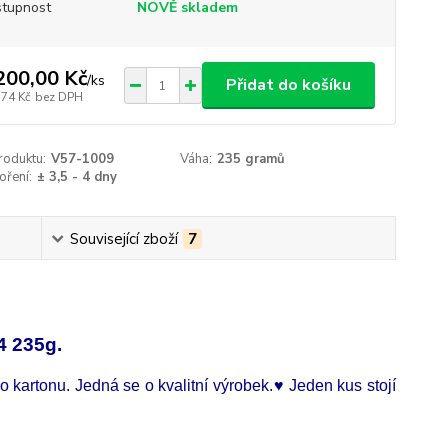
tupnost
NOVĚ skladem
200,00 Kč
/
ks
Přidat do košíku
,74 Kč
bez DPH
roduktu:
V57-1009
Váha:
235 gramů
oření:
± 3,5 - 4 dny
Související zboží
7
 235g.
 kartonu. Jedná se o kvalitní výrobek.♥ Jeden kus stojí