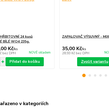
 HŘBITOVNÍ 24 kusů
ZAPALOVAČ VÝSUVNÝ - MIX
É BÍLÉ WO4 235g.
,00 Kč
35,00 Kč
/
ks
/
ks
NOVĚ skladem
NO
Kč
bez DPH
28,93 Kč
bez DPH
Přidat do košíku
Zvolit variantu
zařazeno v kategoriích