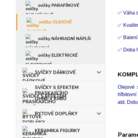
svíčky PARAFÍNOVÉ
✅ Váha s
svíčky OLEJOVÉ
✅ Kvalitn
✅ Balení
svíčky NÁHRADNÍ NÁPLŇ
✅ Doba ho
svíčky ELEKTRICKÉ
SVÍČKY DÁRKOVÉ
KOMPL
SVÍČKY S EFEKTEM
Olejové 
PRASKAJÍCÍHO
hřbitovní
OHNĚ V KRBU
atd.
Doba
BYTOVÉ DOPLŇKY
KERAMIKA FIGURKY
Param