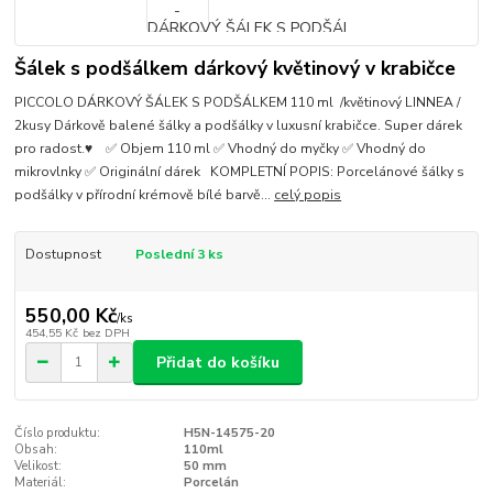
Šálek s podšálkem dárkový květinový v krabičce
PICCOLO DÁRKOVÝ ŠÁLEK S PODŠÁLKEM 110 ml /květinový LINNEA /
2kusy Dárkově balené šálky a podšálky v luxusní krabičce. Super dárek
pro radost.♥ ✅ Objem 110 ml ✅ Vhodný do myčky ✅ Vhodný do
mikrovlnky ✅ Originální dárek KOMPLETNÍ POPIS: Porcelánové šálky s
podšálky v přírodní krémově bílé barvě...
celý popis
Dostupnost
Poslední 3 ks
550,00 Kč
/
ks
454,55 Kč
bez DPH
Přidat do košíku
Číslo produktu:
H5N-14575-20
Obsah:
110ml
Velikost:
50 mm
Materiál:
Porcelán