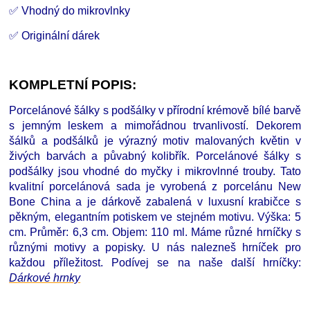
✅ Vhodný do mikrovlnky
✅ Originální dárek
KOMPLETNÍ POPIS:
Porcelánové šálky s podšálky v přírodní krémově bílé barvě
s jemným leskem a mimořádnou trvanlivostí. Dekorem
šálků a podšálků je výrazný motiv malovaných květin v
živých barvách a půvabný kolibřík. Porcelánové šálky s
podšálky jsou vhodné do myčky i mikrovlnné trouby. Tato
kvalitní porcelánová sada je vyrobená z porcelánu New
Bone China a je dárkově zabalená v luxusní krabičce s
pěkným, elegantním potiskem ve stejném motivu. Výška: 5
cm. Průměr: 6,3 cm. Objem: 110 ml. Máme různé hrníčky s
různými motivy a popisky. U nás nalezneš hrníček pro
každou příležitost. Podívej se na naše další hrníčky
:
D
árkové hrnky