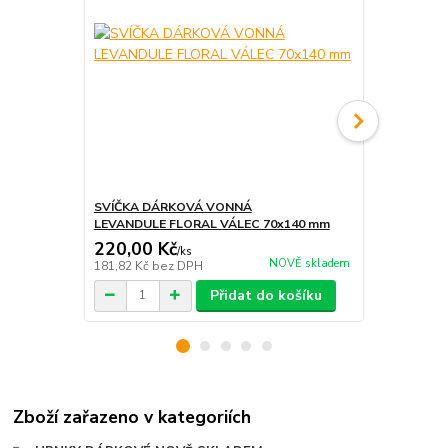
SVÍČKA DÁRKOVÁ VONNÁ
NÁRAMEK Z
LEVANDULE FLORAL VÁLEC 70x140 mm
KVĚTINA
220,00 Kč
350,00 K
/
ks
NOVĚ skladem
181,82 Kč
bez DPH
289,26 Kč
be
Přidat do košíku
Zboží zařazeno v kategoriích