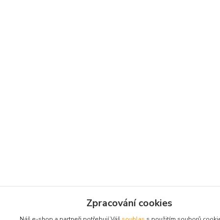
Zpracování cookies
Náš e-shop a partneři potřebují Váš
souhlas
s použitím souborů cooki