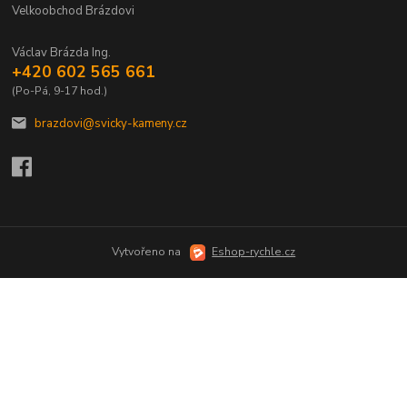
Velkoobchod Brázdovi
Václav Brázda Ing.
+420 602 565 661
(Po-Pá, 9-17 hod.)
brazdovi@svicky-kameny.cz
Vytvořeno na
Eshop-rychle.cz