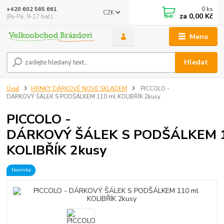
0
ks
+420 602 565 661
CZK
za
0,00 Kč
(Po-Pá, 9-17 hod.)
Menu
Hledat
Úvod
HRNKY DÁRKOVÉ NOVĚ SKLADEM
PICCOLO -
DÁRKOVÝ ŠÁLEK S PODŠÁLKEM 110 ml KOLIBŘÍK 2kusy
PICCOLO -
DÁRKOVÝ ŠÁLEK S PODŠÁLKEM 1
KOLIBŘÍK 2kusy
Novinka