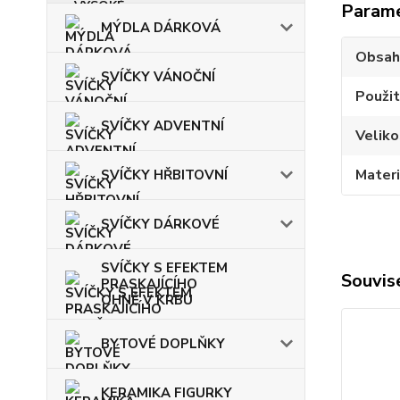
Param
MÝDLA DÁRKOVÁ
Obsah
SVÍČKY VÁNOČNÍ
Použit
SVÍČKY ADVENTNÍ
Veliko
Materi
SVÍČKY HŘBITOVNÍ
SVÍČKY DÁRKOVÉ
SVÍČKY S EFEKTEM
Souvise
PRASKAJÍCÍHO
OHNĚ V KRBU
BYTOVÉ DOPLŇKY
KERAMIKA FIGURKY