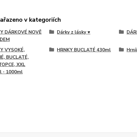
zařazeno v kategoriích
Y DÁRKOVÉ NOVĚ
Dárky z lásky ♥
DÁR
ADEM
Y VYSOKÉ,
HRNKY BUCLATÉ 430ml
Hrní
É, BUCLATÉ,
TOPCE, XXL
l - 1000ml