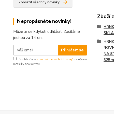
Zobrazit všechny novinky
Zboží 
Nepropásněte novinky!
HRNK
Můžete se kdykoli odhlásit. Zasíláme
SKL
jednou za 14 dní.
HRNK
ROVN
Přihlásit se
NA S
325m
Souhlasím se
zpracováním osobních údajů
za účelem
rozesílky newsletteru.