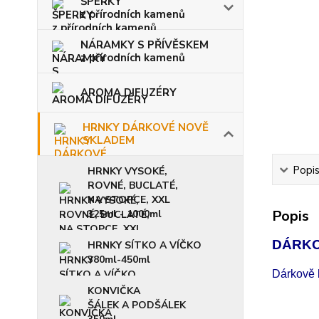
ŠPERKY
z přírodních kamenů
NÁRAMKY S PŘÍVĚSKEM
z přírodních kamenů
AROMA DIFUZÉRY
HRNKY DÁRKOVÉ NOVĚ
SKLADEM
Popi
HRNKY VYSOKÉ,
ROVNÉ, BUCLATÉ,
NA STOPCE, XXL
Popis
325ml - 1000ml
DÁRKO
HRNKY SÍTKO A VÍČKO
380ml-450ml
Dárkově b
KONVIČKA
ŠÁLEK A PODŠÁLEK