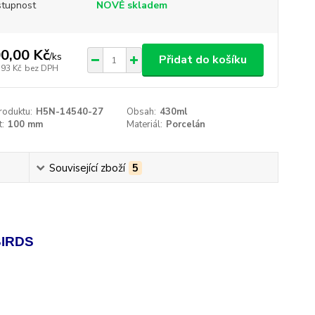
tupnost
NOVĚ skladem
0,00 Kč
/
ks
Přidat do košíku
,93 Kč
bez DPH
roduktu:
H5N-14540-27
Obsah:
430ml
t:
100 mm
Materiál:
Porcelán
Související zboží
5
BIRDS