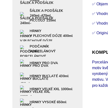
350ml
✅ Objem
ŠÁLEK A PODŠÁLEK
✅ Vhodn
240ml-470ml,
PICCOLO 110ml
✅ Vhodný
HRNKY
✅ Originá
V PLECHOVÉ DÓZE 400ml
PODČAJNÍK
PORCELÁNOVÝ
KOMPL
Porcelán
HRNKY PRO DVA
motiv kvě
vyrobený
HRNKY BUCLATÉ 430ml
motivu. 
pro každo
HRNKY VELKÉ XXL 1000ml
HRNKY VYSOKÉ 650ml