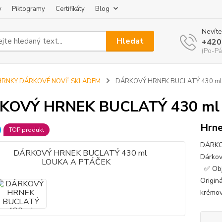
y
Piktogramy
Certifikáty
Blog
Nevíte
Hledat
+420
(Po-Pá
HRNKY DÁRKOVÉ NOVĚ SKLADEM
DÁRKOVÝ HRNEK BUCLATÝ 430 ml
KOVÝ HRNEK BUCLATÝ 430 ml
Hrne
TOP produkt
DÁRKO
Dárkov
✅ Obj
Origin
krémov