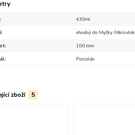
etry
430ml
í
vhodný do Myčky, Mikrovlnk
st
100 mm
ál
Porcelán
jící zboží
5