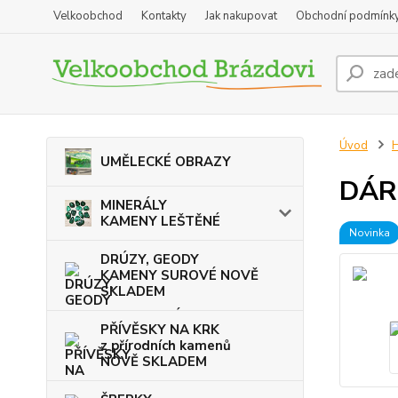
Velkoobchod
Kontakty
Jak nakupovat
Obchodní podmínk
Úvod
UMĚLECKÉ OBRAZY
DÁR
MINERÁLY
KAMENY LEŠTĚNÉ
Novinka
DRÚZY, GEODY
KAMENY SUROVÉ NOVĚ
SKLADEM
PŘÍVĚSKY NA KRK
z přírodních kamenů
NOVĚ SKLADEM