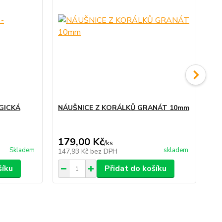
GICKÁ
NÁUŠNICE Z KORÁLKŮ GRANÁT 10mm
Pří
EU
179,00 Kč
14
/
ks
Skladem
skladem
147,93 Kč
bez DPH
11
šíku
Přidat do košíku