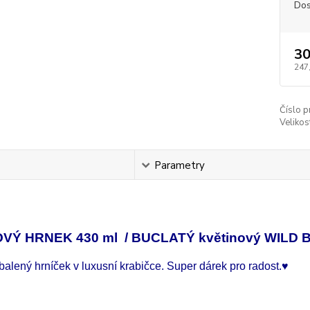
Dos
30
247
Číslo p
Velikos
s
Parametry
VÝ HRNEK 430 ml / BUCLATÝ květinový WILD 
alený hrníček v luxusní krabičce. Super dárek pro radost.
♥