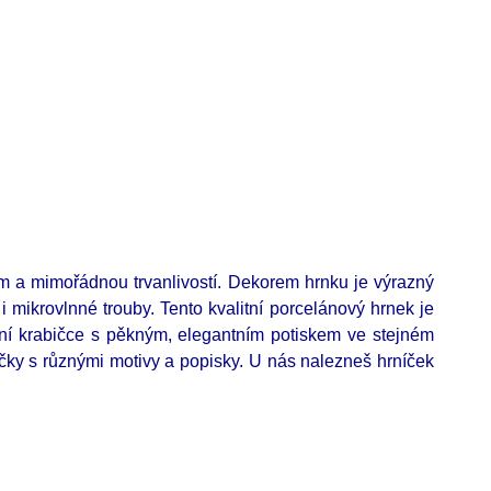
em a mimořádnou trvanlivostí. Dekorem hrnku je výrazný
 mikrovlnné trouby. Tento kvalitní porcelánový hrnek je
í krabičce s pěkným, elegantním potiskem ve stejném
čky s různými motivy a popisky. U nás nalezneš hrníček