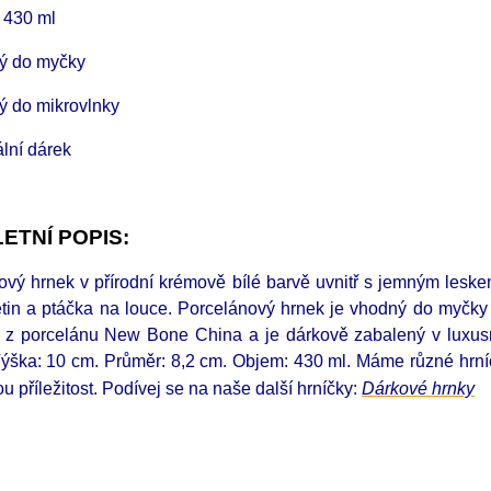
 430 ml
ý do myčky
 do mikrovlnky
lní dárek
ETNÍ POPIS:
ový hrnek v přírodní krémově bílé barvě uvnitř s jemným lesk
tin a ptáčka na louce. Porcelánový hrnek je vhodný do myčky i
 z porcelánu New Bone China a je dárkově zabalený v luxusn
Výška: 10 cm. Průměr: 8,2 cm. Objem: 430 ml. Máme různé hrní
u příležitost. Podívej se na naše další hrníčky
:
D
árkové hrnky