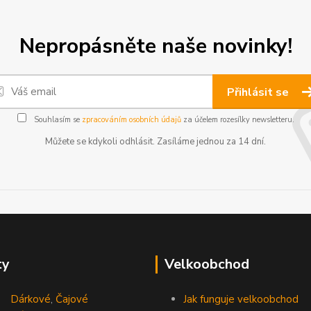
Nepropásněte naše novinky!
Přihlásit se
Souhlasím se
zpracováním osobních údajů
za účelem rozesílky newsletteru.
Můžete se kdykoli odhlásit. Zasíláme jednou za 14 dní.
ty
Velkoobchod
Dárkové
,
Čajové
Jak funguje velkoobchod