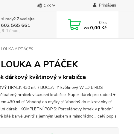
Přihlášení
CZK
 si rady? Zavolejte.
0
ks
 602 565 661
za
0,00 Kč
, 9-17 hod.)
 LOUKA A PTÁČEK
 LOUKA A PTÁČEK
k dárkový květinový v krabičce
VÝ HRNEK 430 ml / BUCLATÝ květinový WILD BIRDS
ě balený hrníček v luxusní krabičce. Super dárek pro radost.♥
em 430 ml ✅ Vhodný do myčky ✅ Vhodný do mikrovlnky ✅
ální dárek KOMPLETNÍ POPIS: Porcelánový hrnek v přírodní
ě bílé barvě uvnitř s jemným leskem a mimořádno...
celý popis