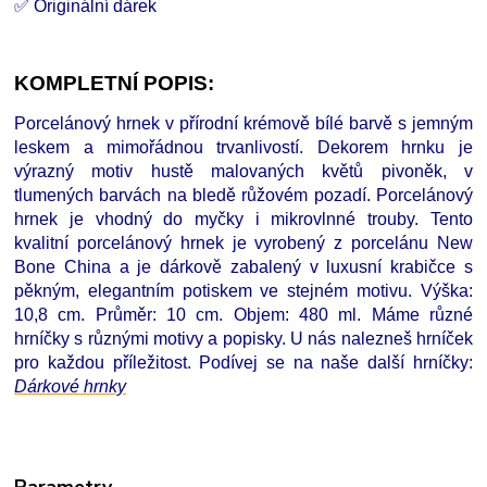
✅ Originální dárek
KOMPLETNÍ POPIS:
Porcelánový hrnek v přírodní krémově bílé barvě s jemným
leskem a mimořádnou trvanlivostí. Dekorem hrnku je
výrazný motiv hustě malovaných květů pivoněk, v
tlumených barvách na bledě růžovém pozadí. Porcelánový
hrnek je vhodný do myčky i mikrovlnné trouby. Tento
kvalitní porcelánový hrnek je vyrobený z porcelánu New
Bone China a je dárkově zabalený v luxusní krabičce s
pěkným, elegantním potiskem ve stejném motivu. Výška:
10,8 cm. Průměr: 10 cm. Objem: 480 ml. Máme různé
hrníčky s různými motivy a popisky. U nás nalezneš hrníček
pro každou příležitost. Podívej se na naše další hrníčky
:
D
árkové hrnky
Parametry