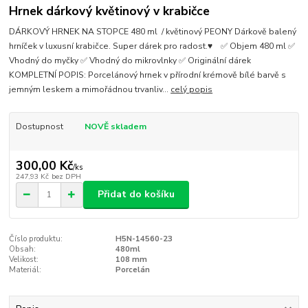
Hrnek dárkový květinový v krabičce
DÁRKOVÝ HRNEK NA STOPCE 480 ml / květinový PEONY Dárkově balený
hrníček v luxusní krabičce. Super dárek pro radost.♥ ✅ Objem 480 ml ✅
Vhodný do myčky ✅ Vhodný do mikrovlnky ✅ Originální dárek
KOMPLETNÍ POPIS: Porcelánový hrnek v přírodní krémově bílé barvě s
jemným leskem a mimořádnou trvanliv...
celý popis
Dostupnost
NOVĚ skladem
300,00 Kč
/
ks
247,93 Kč
bez DPH
Přidat do košíku
Číslo produktu:
H5N-14560-23
Obsah:
480ml
Velikost:
108 mm
Materiál:
Porcelán