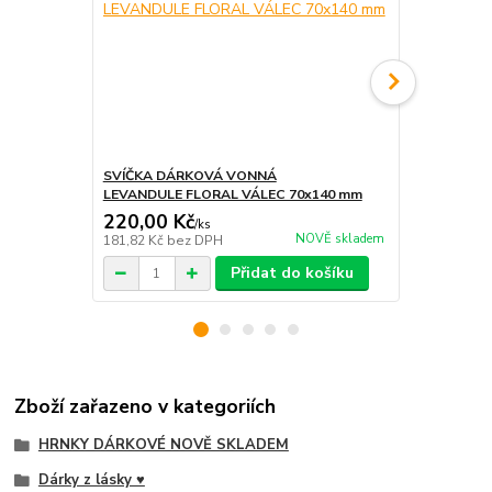
SVÍČKA DÁRKOVÁ VONNÁ
NÁRAMEK Z
LEVANDULE FLORAL VÁLEC 70x140 mm
KVĚTINA
220,00 Kč
350,00 K
/
ks
NOVĚ skladem
181,82 Kč
bez DPH
289,26 Kč
be
Přidat do košíku
Zboží zařazeno v kategoriích
HRNKY DÁRKOVÉ NOVĚ SKLADEM
Dárky z lásky ♥