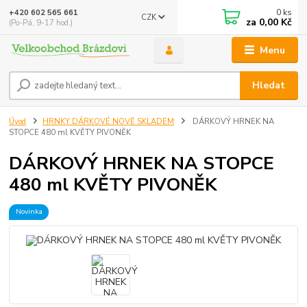
0
ks
+420 602 565 661
CZK
za
0,00 Kč
(Po-Pá, 9-17 hod.)
Menu
Hledat
Úvod
HRNKY DÁRKOVÉ NOVĚ SKLADEM
DÁRKOVÝ HRNEK NA
STOPCE 480 ml KVĚTY PIVONĚK
DÁRKOVÝ HRNEK NA STOPCE
480 ml KVĚTY PIVONĚK
Novinka