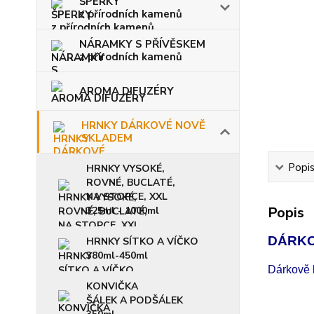
ŠPERKY
z přírodních kamenů
NÁRAMKY S PŘÍVĚSKEM
z přírodních kamenů
AROMA DIFUZÉRY
HRNKY DÁRKOVÉ NOVĚ
SKLADEM
Popi
HRNKY VYSOKÉ,
ROVNÉ, BUCLATÉ,
NA STOPCE, XXL
Popis
325ml - 1000ml
DÁRKO
HRNKY SÍTKO A VÍČKO
380ml-450ml
Dárkově b
KONVIČKA
ŠÁLEK A PODŠÁLEK