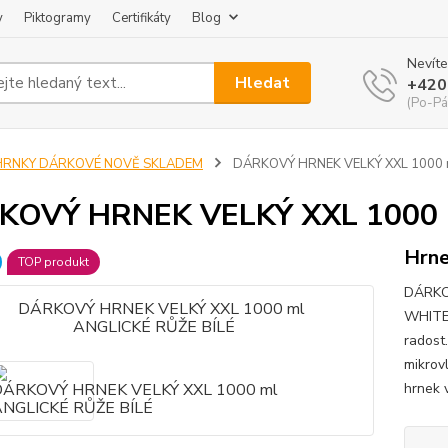
y
Piktogramy
Certifikáty
Blog
Nevíte
Hledat
+420
(Po-Pá
HRNKY DÁRKOVÉ NOVĚ SKLADEM
DÁRKOVÝ HRNEK VELKÝ XXL 1000 m
KOVÝ HRNEK VELKÝ XXL 1000 
Hrne
TOP produkt
DÁRKO
WHITE 
rados
mikrov
hrnek v