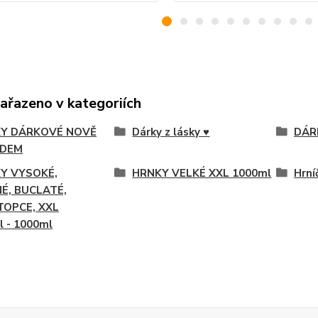
zařazeno v kategoriích
Y DÁRKOVÉ NOVĚ
Dárky z lásky ♥
DÁR
ADEM
Y VYSOKÉ,
HRNKY VELKÉ XXL 1000ml
Hrní
É, BUCLATÉ,
TOPCE, XXL
l - 1000ml