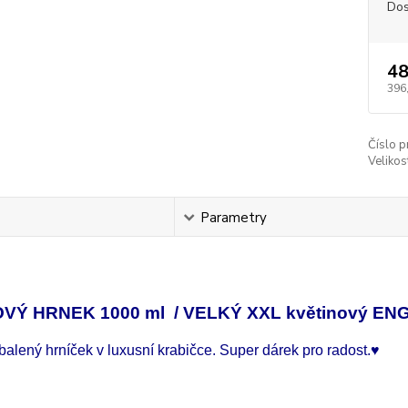
Dos
48
396
Číslo p
Velikos
s
Parametry
VÝ HRNEK 1000 ml / VELKÝ XXL květinový EN
alený hrníček v luxusní krabičce. Super dárek pro radost.
♥