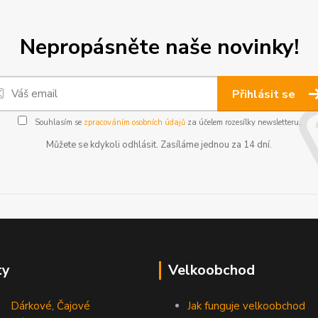
Nepropásněte naše novinky!
Přihlásit se
Souhlasím se
zpracováním osobních údajů
za účelem rozesílky newsletteru.
Můžete se kdykoli odhlásit. Zasíláme jednou za 14 dní.
ty
Velkoobchod
Dárkové
,
Čajové
Jak funguje velkoobchod