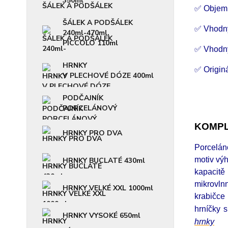
350ml
✅ Objem
ŠÁLEK A PODŠÁLEK
✅ Vhodn
240ml-470ml,
PICCOLO 110ml
✅ Vhodný
HRNKY
✅ Originá
V PLECHOVÉ DÓZE 400ml
PODČAJNÍK
PORCELÁNOVÝ
KOMPL
HRNKY PRO DVA
Porcelán
motiv výh
HRNKY BUCLATÉ 430ml
kapacitě
mikrovln
HRNKY VELKÉ XXL 1000ml
krabičce
hrníčky s
HRNKY VYSOKÉ 650ml
hrnky