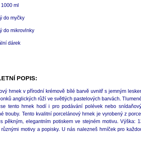
 1000 ml
ý do myčky
 do mikrovlnky
lní dárek
ETNÍ POPIS:
ový hrnek v přírodní krémově bílé barvě uvnitř s jemným lesk
onků anglických růží ve světlých pastelových barvách. Tlumené
 se tento hrnek hodí i pro podávání polévek nebo snídaňový
né trouby. Tento kvalitní porcelánový hrnek je vyrobený z po
 s pěkným, elegantním potiskem ve stejném motivu. Výška:
 různými motivy a popisky. U nás nalezneš hrníček pro každou 