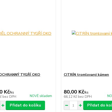
OCHRANNÝ TYGŘÍ OKO
CITRÍN tromlovaný kámen
0 Kč
80,00 Kč
/
ks
/
ks
NOVĚ skladem
NO
Kč
bez DPH
66,12 Kč
bez DPH
Přidat do košíku
Přidat do ko