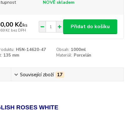
tupnost
NOVĚ skladem
0,00 Kč
/
ks
Přidat do košíku
,69 Kč
bez DPH
roduktu:
H5N-14620-47
Obsah:
1000ml
t:
135 mm
Materiál:
Porcelán
Související zboží
17
GLISH ROSES WHITE