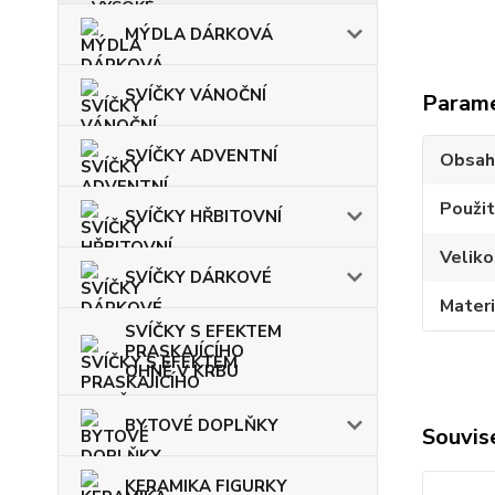
MÝDLA DÁRKOVÁ
SVÍČKY VÁNOČNÍ
Param
SVÍČKY ADVENTNÍ
Obsah
Použit
SVÍČKY HŘBITOVNÍ
Veliko
SVÍČKY DÁRKOVÉ
Materi
SVÍČKY S EFEKTEM
PRASKAJÍCÍHO
OHNĚ V KRBU
BYTOVÉ DOPLŇKY
Souvise
KERAMIKA FIGURKY