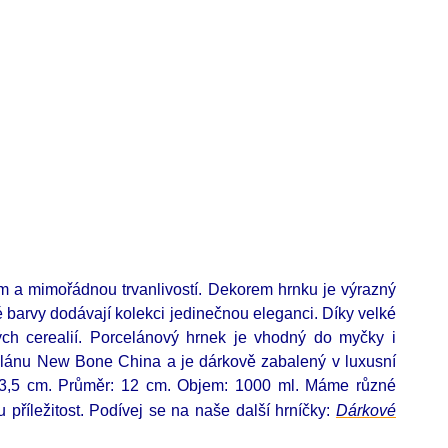
em a mimořádnou trvanlivostí. Dekorem hrnku je výrazný
 barvy dodávají kolekci jedinečnou eleganci. Díky velké
ch cerealií.
Porcelánový hrnek je vhodný do myčky i
rcelánu New Bone China a je dárkově zabalený v luxusní
 13,5 cm. Průměr: 12 cm. Objem: 1000 ml. Máme různé
příležitost. Podívej se na naše další hrníčky
:
D
árkové