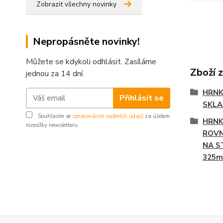
Zobrazit všechny novinky
Nepropásněte novinky!
Můžete se kdykoli odhlásit. Zasíláme
Zboží 
jednou za 14 dní.
HRNK
Přihlásit se
SKL
Souhlasím se
zpracováním osobních údajů
za účelem
HRNK
rozesílky newsletteru.
ROVN
NA S
325m