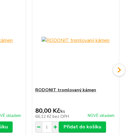
TO
No
RODONIT tromlovaný kámen
AC
vel
80,00 Kč
35
/
ks
VĚ skladem
NOVĚ skladem
66,12 Kč
bez DPH
28
šíku
Přidat do košíku