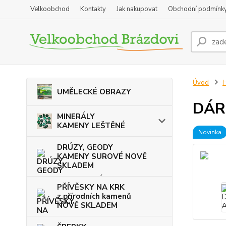
Velkoobchod
Kontakty
Jak nakupovat
Obchodní podmínk
Úvod
UMĚLECKÉ OBRAZY
DÁR
MINERÁLY
KAMENY LEŠTĚNÉ
Novinka
DRÚZY, GEODY
KAMENY SUROVÉ NOVĚ
SKLADEM
PŘÍVĚSKY NA KRK
z přírodních kamenů
NOVĚ SKLADEM