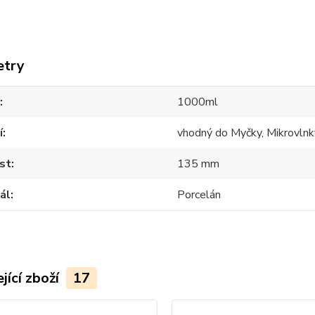
etry
1000ml
í
vhodný do Myčky, Mikrovlnk
st
135 mm
ál
Porcelán
jící zboží
17