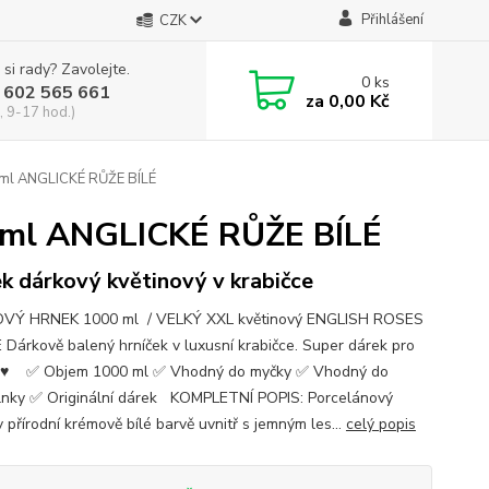
Přihlášení
CZK
 si rady? Zavolejte.
0
ks
 602 565 661
za
0,00 Kč
, 9-17 hod.)
l ANGLICKÉ RŮŽE BÍLÉ
ml ANGLICKÉ RŮŽE BÍLÉ
k dárkový květinový v krabičce
VÝ HRNEK 1000 ml / VELKÝ XXL květinový ENGLISH ROSES
Dárkově balený hrníček v luxusní krabičce. Super dárek pro
t.♥ ✅ Objem 1000 ml ✅ Vhodný do myčky ✅ Vhodný do
lnky ✅ Originální dárek KOMPLETNÍ POPIS: Porcelánový
 přírodní krémově bílé barvě uvnitř s jemným les...
celý popis