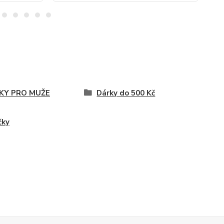
KY PRO MUŽE
Dárky do 500 Kč
čky