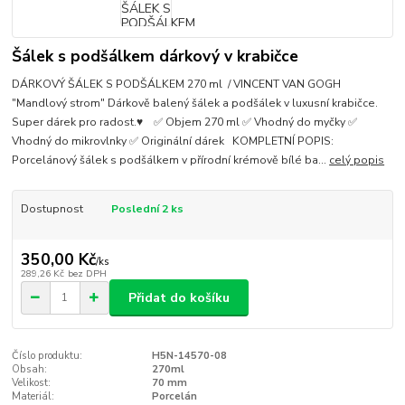
Šálek s podšálkem dárkový v krabičce
DÁRKOVÝ ŠÁLEK S PODŠÁLKEM 270 ml / VINCENT VAN GOGH
"Mandlový strom" Dárkově balený šálek a podšálek v luxusní krabičce.
Super dárek pro radost.♥ ✅ Objem 270 ml ✅ Vhodný do myčky ✅
Vhodný do mikrovlnky ✅ Originální dárek KOMPLETNÍ POPIS:
Porcelánový šálek s podšálkem v přírodní krémově bílé ba...
celý popis
Dostupnost
Poslední 2 ks
350,00 Kč
/
ks
289,26 Kč
bez DPH
Přidat do košíku
Číslo produktu:
H5N-14570-08
Obsah:
270ml
Velikost:
70 mm
Materiál:
Porcelán