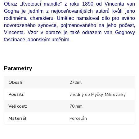
Obraz „Kvetoucí mandle“ z roku 1890 od Vincenta van
Gogha je jedním z nejoceňovanějších autorů kvůli jeho
rodinnému charakteru. Umělec namaloval dílo pro svého
novorozeného synovce, pojmenovaného na jeho počest,
Vincenta. Vzor v obraze je také odrazem van Goghovy
fascinace japonským uměním.
Parametry
Obsah
270ml
Použití
vhodný do Myčky, Mikrovlnky
Velikost
70 mm
Materiál
Porcelán