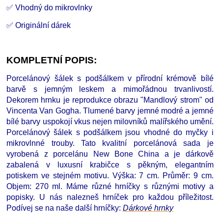
✅ Vhodný do mikrovlnky
✅ Originální dárek
KOMPLETNÍ POPIS:
Porcelánový šálek s podšálkem v přírodní krémově bílé
barvě s jemným leskem a mimořádnou trvanlivostí.
Dekorem hrnku je reprodukce obrazu "Mandlový strom" od
Vincenta Van Gogha. Tlumené barvy jemné modré a jemné
bílé barvy uspokojí vkus nejen milovníků malířského umění.
Porcelánový šálek s podšálkem jsou vhodné do myčky i
mikrovlnné trouby. Tato kvalitní porcelánová sada je
vyrobená z porcelánu New Bone China a je dárkově
zabalená v luxusní krabičce s pěkným, elegantním
potiskem ve stejném motivu. Výška: 7 cm. Průměr: 9 cm.
Objem: 270 ml. Máme různé hrníčky s různými motivy a
popisky. U nás nalezneš hrníček pro každou příležitost.
Podívej se na naše další hrníčky
:
D
árkové hrnky