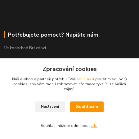
Potřebujete pomoct? Napište nám.
Velkoobchod Brázdovi
Václav Brázda Ing.
+420 602 565 661
Zpracování cookies
(Po-Pá, 9-17 hod.)
Náš e-shop a partneři potřebují Váš
souhlas
s použitím souborů
cookies, aby Vám mohli zobrazovat informace týkající se Vašich
brazdovi@svicky-kameny.cz
zájmů.
Souhlasím
Nastavení
Souhlas můžete odmítnout
zde
.
Vytvořeno na
Eshop-rychle.cz