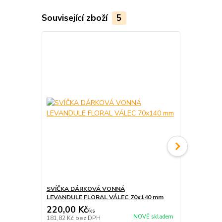
Související zboží
5
SVÍČKA DÁRKOVÁ VONNÁ
NÁRAMEK Z
LEVANDULE FLORAL VÁLEC 70x140 mm
KVĚTINA
220,00 Kč
350,00 K
/
ks
NOVĚ skladem
181,82 Kč
bez DPH
289,26 Kč
be