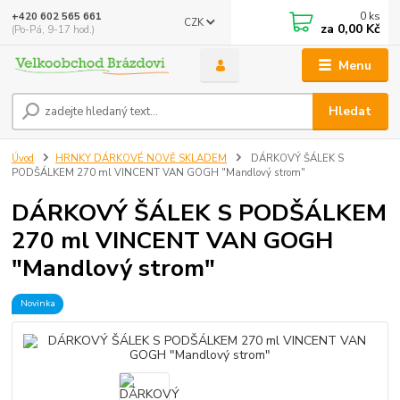
0
ks
+420 602 565 661
CZK
za
0,00 Kč
(Po-Pá, 9-17 hod.)
Menu
Hledat
Úvod
HRNKY DÁRKOVÉ NOVĚ SKLADEM
DÁRKOVÝ ŠÁLEK S
PODŠÁLKEM 270 ml VINCENT VAN GOGH "Mandlový strom"
DÁRKOVÝ ŠÁLEK S PODŠÁLKEM
270 ml VINCENT VAN GOGH
"Mandlový strom"
Novinka