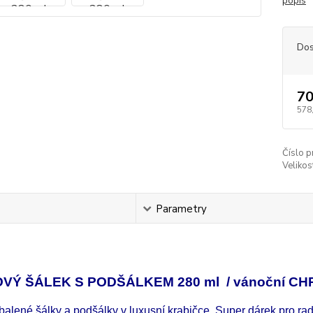
popis
Dos
70
578
Číslo p
Velikos
s
Parametry
VÝ ŠÁLEK S PODŠÁLKEM 280 ml / vánoční CH
alené šálky a podšálky v luxusní krabičce. Super dárek pro rad