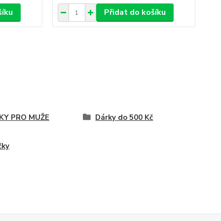
šíku
Přidat do košíku
KY PRO MUŽE
Dárky do 500 Kč
čky