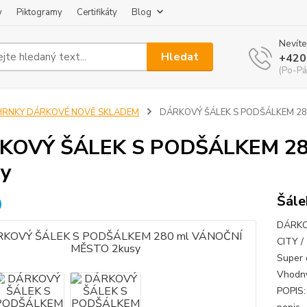
y
Piktogramy
Certifikáty
Blog
Nevíte
Hledat
+420
(Po-Pá
HRNKY DÁRKOVÉ NOVĚ SKLADEM
DÁRKOVÝ ŠÁLEK S PODŠÁLKEM 28
KOVÝ ŠÁLEK S PODŠÁLKEM 28
sy
Šále
DÁRKO
CITY /
Super 
Vhodný
POPIS: