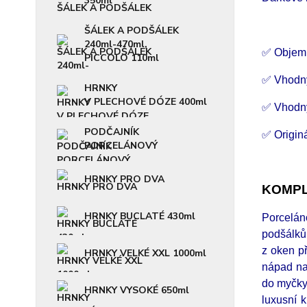
350ml
ŠÁLEK A PODŠÁLEK
240ml-470ml,
✅ Objem
PICCOLO 110ml
✅ Vhodn
HRNKY
V PLECHOVÉ DÓZE 400ml
✅ Vhodný
PODČAJNÍK
✅ Origin
PORCELÁNOVÝ
HRNKY PRO DVA
KOMPL
HRNKY BUCLATÉ 430ml
Porcelán
podšálků
z oken p
HRNKY VELKÉ XXL 1000ml
nápad na
do myčky
HRNKY VYSOKÉ 650ml
luxusní 