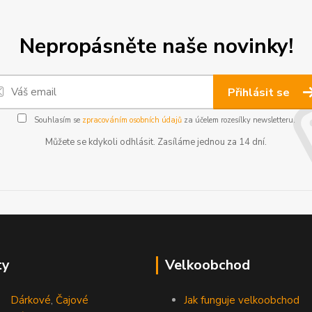
Nepropásněte naše novinky!
Přihlásit se
Souhlasím se
zpracováním osobních údajů
za účelem rozesílky newsletteru.
Můžete se kdykoli odhlásit. Zasíláme jednou za 14 dní.
ty
Velkoobchod
Dárkové
,
Čajové
Jak funguje velkoobchod