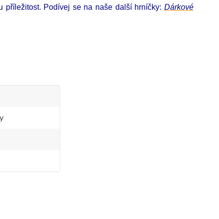
příležitost. Podívej se na naše další hrníčky
:
D
árkové
y