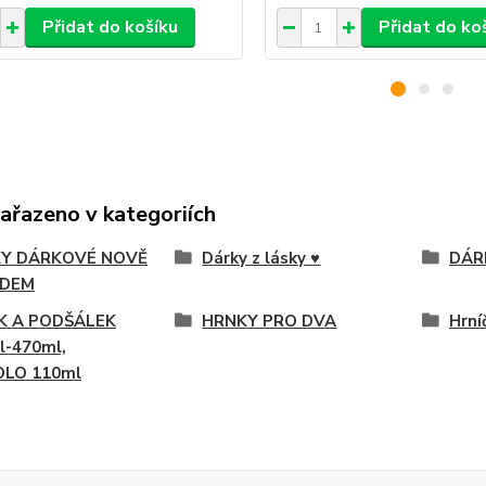
Přidat do košíku
Přidat do ko
zařazeno v kategoriích
Y DÁRKOVÉ NOVĚ
Dárky z lásky ♥
DÁR
ADEM
K A PODŠÁLEK
HRNKY PRO DVA
Hrní
l-470ml,
OLO 110ml