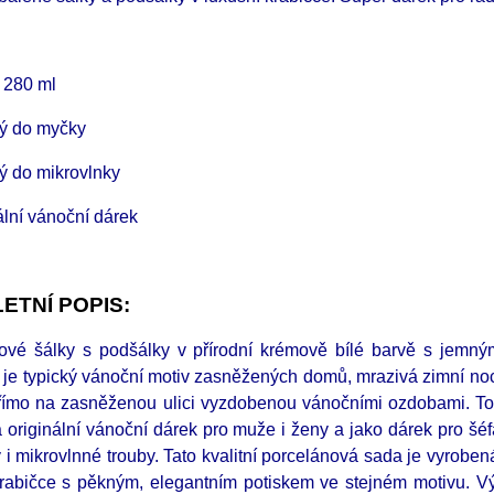
 280 ml
ý do myčky
 do mikrovlnky
ální vánoční dárek
ETNÍ POPIS:
ové šálky s podšálky v přírodní krémově bílé barvě s jemný
 je typický vánoční motiv zasněžených domů, mrazivá zimní noc 
římo na zasněženou ulici vyzdobenou vánočními ozdobami. To 
 originální vánoční dárek pro muže i ženy a jako dárek pro šéf
 i mikrovlnné trouby. Tato kvalitní porcelánová sada je vyrob
krabičce s pěkným, elegantním potiskem ve stejném motivu. 