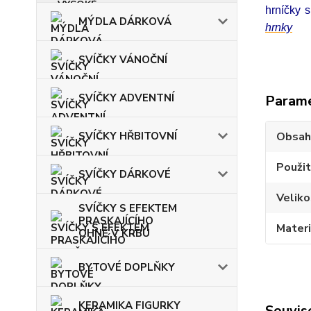
hrníčky s
MÝDLA DÁRKOVÁ
hrnky
SVÍČKY VÁNOČNÍ
SVÍČKY ADVENTNÍ
Param
SVÍČKY HŘBITOVNÍ
Obsah
Použit
SVÍČKY DÁRKOVÉ
Veliko
SVÍČKY S EFEKTEM
PRASKAJÍCÍHO
Materi
OHNĚ V KRBU
BYTOVÉ DOPLŇKY
KERAMIKA FIGURKY
Souvise