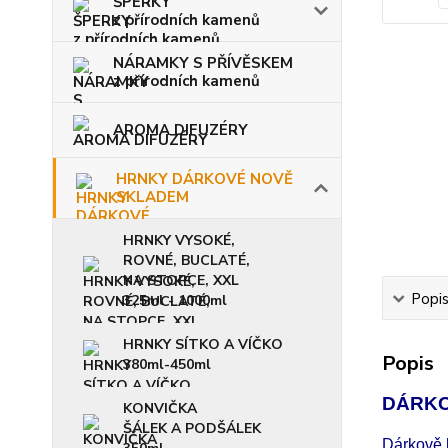
ŠPERKY
z přírodních kamenů
NÁRAMKY S PŘÍVĚSKEM
z přírodních kamenů
AROMA DIFUZÉRY
HRNKY DÁRKOVÉ NOVĚ
SKLADEM
HRNKY VYSOKÉ,
ROVNÉ, BUCLATÉ,
NA STOPCE, XXL
Popi
325ml - 1000ml
HRNKY SÍTKO A VÍČKO
Popis
380ml-450ml
DÁRKO
KONVIČKA
ŠÁLEK A PODŠÁLEK
Dárkově b