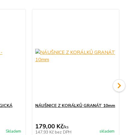
TO
No
GICKÁ
NÁUŠNICE Z KORÁLKŮ GRANÁT 10mm
Pří
EU
179,00 Kč
14
/
ks
Skladem
skladem
147,93 Kč
bez DPH
11