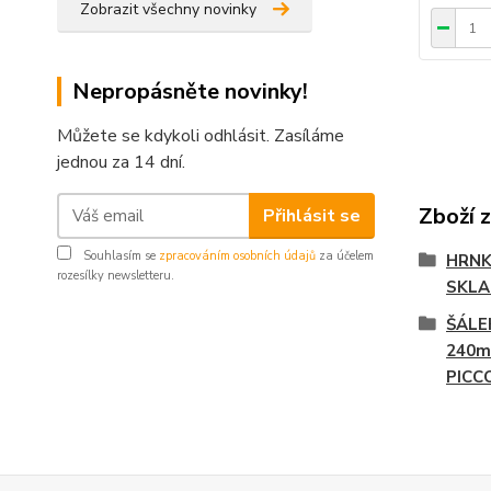
Zobrazit všechny novinky
Nepropásněte novinky!
Můžete se kdykoli odhlásit. Zasíláme
jednou za 14 dní.
Zboží 
Přihlásit se
Souhlasím se
zpracováním osobních údajů
za účelem
HRNK
rozesílky newsletteru.
SKL
ŠÁLE
240m
PICC