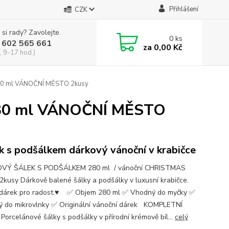
Přihlášení
CZK
 si rady? Zavolejte.
0
ks
 602 565 661
za
0,00 Kč
, 9-17 hod.)
0 ml VÁNOČNÍ MĚSTO 2kusy
0 ml VÁNOČNÍ MĚSTO
k s podšálkem dárkový vánoční v krabičce
VÝ ŠÁLEK S PODŠÁLKEM 280 ml / vánoční CHRISTMAS
 2kusy Dárkově balené šálky a podšálky v luxusní krabičce.
dárek pro radost.♥ ✅ Objem 280 ml ✅ Vhodný do myčky ✅
 do mikrovlnky ✅ Originální vánoční dárek KOMPLETNÍ
 Porcelánové šálky s podšálky v přírodní krémově bíl...
celý