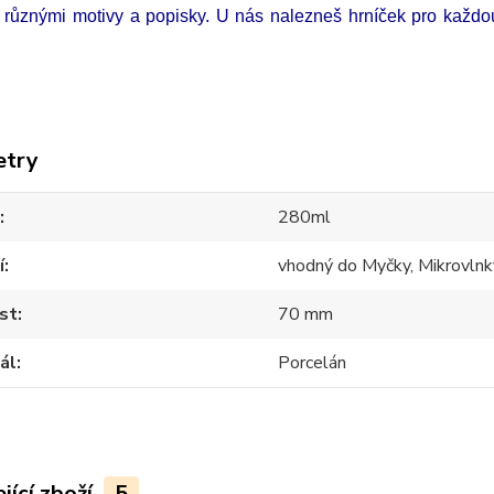
 různými motivy a popisky. U nás nalezneš hrníček pro každou 
etry
280ml
í
vhodný do Myčky, Mikrovlnk
st
70 mm
ál
Porcelán
jící zboží
5