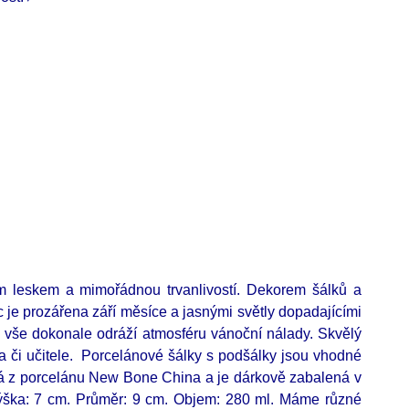
m leskem a mimořádnou trvanlivostí. Dekorem šálků a
je prozářena září měsíce a jasnými světly dopadajícími
vše dokonale odráží atmosféru vánoční nálady. Skvělý
a či učitele. Porcelánové šálky s podšálky jsou vhodné
ená z porcelánu New Bone China a je dárkově zabalená v
Výška: 7 cm. Průměr: 9 cm. Objem: 280 ml. Máme různé