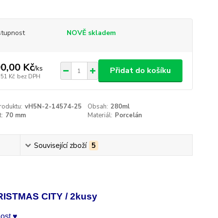
tupnost
NOVĚ skladem
0,00 Kč
/
ks
Přidat do košíku
,51 Kč
bez DPH
roduktu:
vH5N-2-14574-25
Obsah:
280ml
t:
70 mm
Materiál:
Porcelán
Související zboží
5
RISTMAS CITY
/ 2kusy
ost.
♥