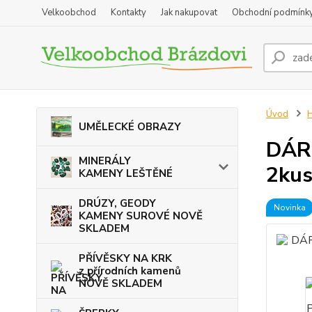
Velkoobchod
Kontakty
Jak nakupovat
Obchodní podmínk
Úvod
UMĚLECKÉ OBRAZY
DÁR
MINERÁLY
2ku
KAMENY LEŠTĚNÉ
DRÚZY, GEODY
Novinka
KAMENY SUROVÉ NOVĚ
SKLADEM
PŘÍVĚSKY NA KRK
z přírodních kamenů
NOVĚ SKLADEM