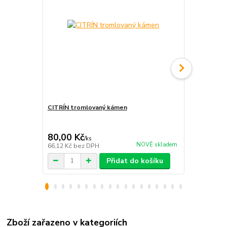
CITRÍN tromlovaný kámen
TYGŘÍ OKO 
kámen
80,00 Kč
80,00 Kč
/
ks
NOVĚ skladem
66,12 Kč
bez DPH
66,12 Kč
bez
Přidat do košíku
Zboží zařazeno v kategoriích