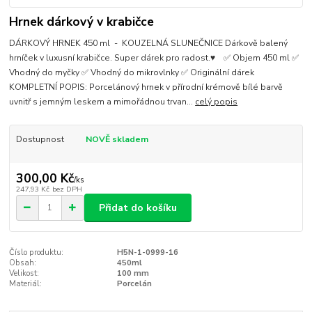
Hrnek dárkový v krabičce
DÁRKOVÝ HRNEK 450 ml - KOUZELNÁ SLUNEČNICE Dárkově balený
hrníček v luxusní krabičce. Super dárek pro radost.♥ ✅ Objem 450 ml ✅
Vhodný do myčky ✅ Vhodný do mikrovlnky ✅ Originální dárek
KOMPLETNÍ POPIS: Porcelánový hrnek v přírodní krémově bílé barvě
uvnitř s jemným leskem a mimořádnou trvan...
celý popis
Dostupnost
NOVĚ skladem
300,00 Kč
/
ks
247,93 Kč
bez DPH
Přidat do košíku
Číslo produktu:
H5N-1-0999-16
Obsah:
450ml
Velikost:
100 mm
Materiál:
Porcelán