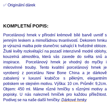
✅ Originální dárek
KOMPLETNÍ POPIS:
Porcelánový hrnek v přírodní krémově bílé barvě uvnitř s
jemným leskem a mimořádnou trvanlivostí. Dekorem hrnku
je výrazná malba pole slunečnic sahající k hvězdné obloze.
Žluté květy rozkvétající na pozadí intenzivně modré oblohy,
kouzelná atmosféra, která vás zavede do světa snů a
inspirace. Porcelánový hrnek je vhodný do myčky i
mikrovlnné trouby. Tento kvalitní porcelánový hrnek je
vyrobený z porcelánu New Bone China a je dárkově
zabalený v luxusní krabičce s pěkným, elegantním
potiskem ve stejném motivu. Výška: 10 cm. Průměr: 9,2cm.
Objem: 450 ml. Máme různé hrníčky s různými motivy a
popisky. U nás nalezneš hrníček pro každou příležitost.
Podívej se na naše další hrníčky
:
D
árkové hrnky