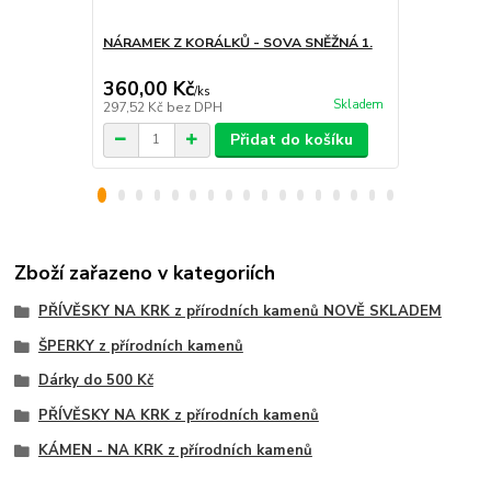
NÁRAMEK Z KORÁLKŮ - SOVA SNĚŽNÁ 1.
NÁUŠNICE Z
8mm
360,00 Kč
179,00 K
/
ks
Skladem
297,52 Kč
bez DPH
147,93 Kč
be
Přidat do košíku
Zboží zařazeno v kategoriích
PŘÍVĚSKY NA KRK z přírodních kamenů NOVĚ SKLADEM
ŠPERKY z přírodních kamenů
Dárky do 500 Kč
PŘÍVĚSKY NA KRK z přírodních kamenů
KÁMEN - NA KRK z přírodních kamenů