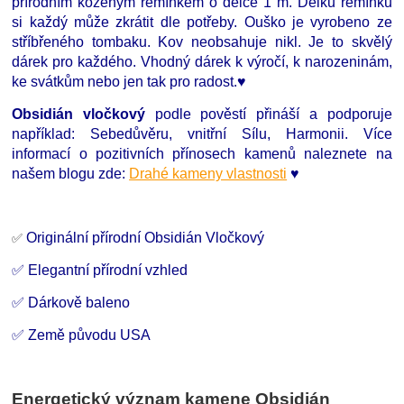
přírodním koženým řemínkem o délce 1 m. Délku řemínku
si každý může zkrátit dle potřeby. Ouško je vyrobeno ze
stříbřeného tombaku. Kov neobsahuje nikl. Je to skvělý
dárek pro každého. Vhodný dárek k výročí, k narozeninám,
ke svátkům nebo jen tak pro radost.♥
Obsidián vločkový
podle pověstí přináší a podporuje
například: Sebedůvěru, vnitřní Sílu, Harmonii. Více
informací o pozitivních přínosech kamenů naleznete na
našem blogu zde:
Drahé kameny vlastnosti
♥
Originální přírodní Obsidián Vločkový
✅
✅ Elegantní přírodní vzhled
✅ Dárkově baleno
✅ Země původu USA
Energetický význam kamene Obsidián