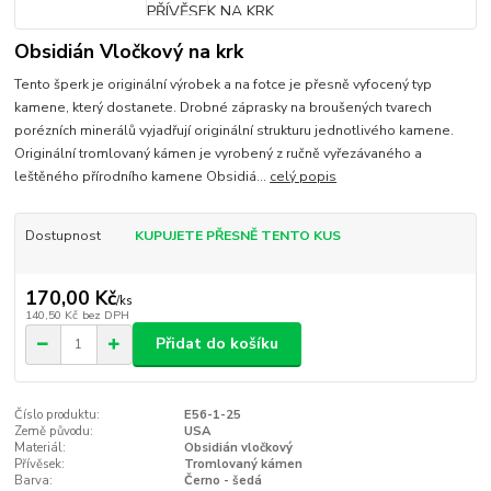
Obsidián Vločkový na krk
Tento šperk je originální výrobek a na fotce je přesně vyfocený typ
kamene, který dostanete. Drobné záprasky na broušených tvarech
porézních minerálů vyjadřují originální strukturu jednotlivého kamene.
Originální tromlovaný kámen je vyrobený z ručně vyřezávaného a
leštěného přírodního kamene Obsidiá...
celý popis
Dostupnost
KUPUJETE PŘESNĚ TENTO KUS
170,00 Kč
/
ks
140,50 Kč
bez DPH
Přidat do košíku
Číslo produktu:
E56-1-25
Země původu:
USA
Materiál:
Obsidián vločkový
Přívěsek:
Tromlovaný kámen
Barva:
Černo - šedá