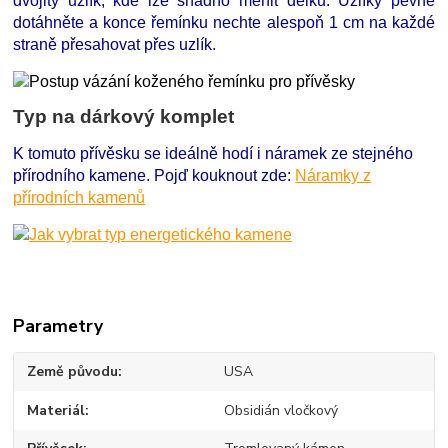
dvojitý uzlík, kde lze snadno měnit délku. Uzlíky pevně
dotáhněte a konce řemínku nechte alespoň 1 cm na každé
straně přesahovat přes uzlík.
Typ na dárkový komplet
K tomuto přívěsku se ideálně hodí i náramek ze stejného
přírodního kamene. Pojď kouknout zde:
Náramky z
přírodních kamenů
Parametry
Země původu
USA
Materiál
Obsidián vločkový