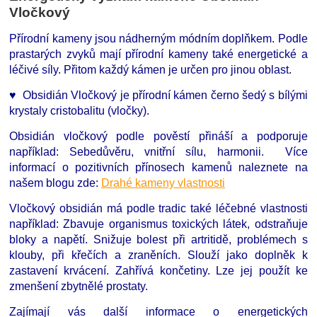
Vločkový
Přírodní kameny jsou nádherným módním doplňkem. Podle
prastarých zvyků mají přírodní kameny také energetické a
léčivé síly. Přitom každý kámen je určen pro jinou oblast.
♥ Obsidián Vločkový je přírodní kámen černo šedý s bílými
krystaly cristobalitu (vločky).
Obsidián vločkový podle pověstí přináší a podporuje
například: Sebedůvěru, vnitřní sílu, harmonii. Více
informací o pozitivních přínosech kamenů naleznete na
našem blogu zde:
Drahé kameny vlastnosti
Vločkový obsidián má podle tradic také léčebné vlastnosti
například: Zbavuje organismus toxických látek, odstraňuje
bloky a napětí. Snižuje bolest při artritidě, problémech s
klouby, při křečích a zraněních. Slouží jako doplněk k
zastavení krvácení. Zahřívá končetiny. Lze jej použít ke
zmenšení zbytnělé prostaty.
Zajímají vás další informace o energetických