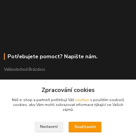
Potřebujete pomoct? Napište nám.
Velkoobchod Brázdovi
Václav Brázda Ing.
Zpracování cookies
+420 602 565 661
(Po-Pá, 9-17 hod.)
Náš e-shop a partneři potřebují Váš
souhlas
s použitím souborů
cookies, aby Vám mohli zobrazovat informace týkající se Vašich
brazdovi@svicky-kameny.cz
zájmů.
Souhlasím
Nastavení