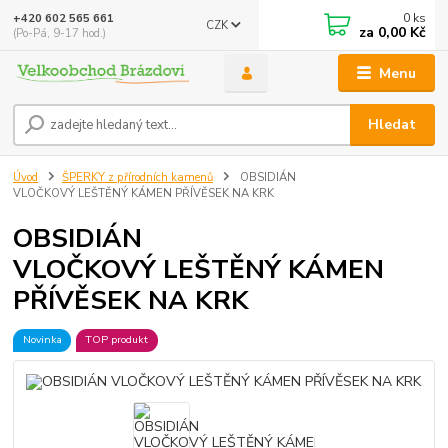
0
ks
+420 602 565 661
CZK
za
0,00 Kč
(Po-Pá, 9-17 hod.)
Menu
Hledat
Úvod
ŠPERKY z přírodních kamenů
OBSIDIÁN
VLOČKOVÝ LEŠTĚNÝ KÁMEN PŘÍVĚSEK NA KRK
OBSIDIÁN
VLOČKOVÝ LEŠTĚNÝ KÁMEN
PŘÍVĚSEK NA KRK
Novinka
TOP produkt