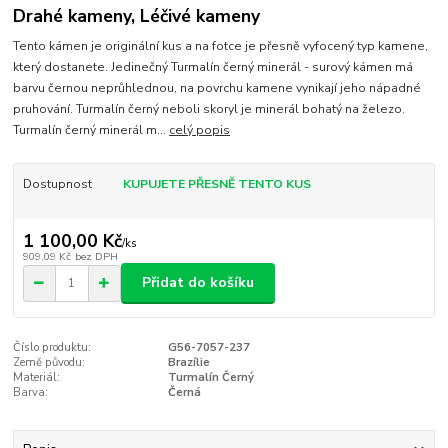
Drahé kameny, Léčivé kameny
Tento kámen je originální kus a na fotce je přesně vyfocený typ kamene,
který dostanete. Jedinečný Turmalín černý minerál - surový kámen má
barvu černou neprůhlednou, na povrchu kamene vynikají jeho nápadné
pruhování. Turmalín černý neboli skoryl je minerál bohatý na železo.
Turmalín černý minerál m...
celý popis
Dostupnost
KUPUJETE PŘESNĚ TENTO KUS
1 100,00 Kč
/
ks
909,09 Kč
bez DPH
Přidat do košíku
Číslo produktu:
G56-7057-237
Země původu:
Brazílie
Materiál:
Turmalín Černý
Barva:
Černá