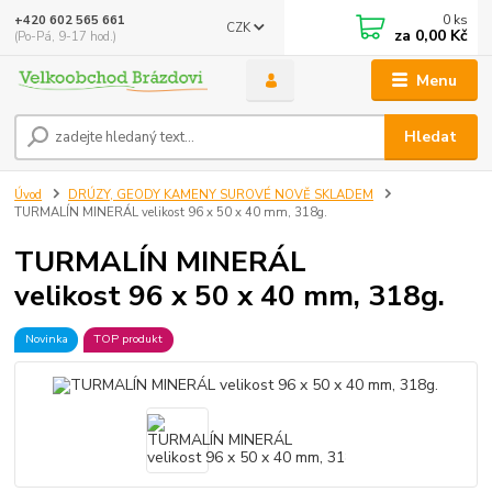
0
ks
+420 602 565 661
CZK
za
0,00 Kč
(Po-Pá, 9-17 hod.)
Menu
Hledat
Úvod
DRÚZY, GEODY KAMENY SUROVÉ NOVĚ SKLADEM
TURMALÍN MINERÁL velikost 96 x 50 x 40 mm, 318g.
TURMALÍN MINERÁL
velikost 96 x 50 x 40 mm, 318g.
Novinka
TOP produkt