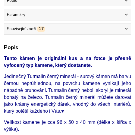
Popis
Parametry
Související zboží
17
Popis
Tento kámen je originální kus a na fotce je přesně
vyfocený typ kamene, který dostanete.
Jedinečný
Turmalín černý minerál - surový kámen
má barvu
černou neprůhlednou, na povrchu kamene
vynikají jeho
nápadné pruhování.
Turmalín černý neboli skoryl je minerál
bohatý na železo.
Turmalín černý
minerál
můžete darovat
jako krásný energetický dárek, vhodný do všech interiérů,
který potěší každého i Vás.♥
Velikost kamene
je cca 96 x 50 x 40
mm (
délka
x šířka x
výška).