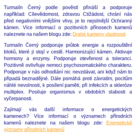
Turmalín Černý podle pověstí přináší a podporuje
například: Cílevědomost, zdravou Ctižádost, chrání nás
před negativními vnějšími vlivy, je to nejsilnější Ochranný
kámen. Více informací o pozitivních přínosech kamenů
naleznete na našem blogu zde:
Drahé kameny vlastnosti
Turmalín Černý podporuje průtok energie a rozpouštění
bloků, které ji stojí v cestě. Harmonizující kámen. Aktivuje
hormony a enzymy. Podporuje otevřenost a toleranci.
Pozitivně ovlivňuje nemoci psychosomatického charakteru.
Podporuje v nás odhodlání nic nevzdávat, ani když nám to
připadá beznadějné. Dále pomáhá proti závratím, pocitům
náhlé nevolnosti, k posílení paměti, při infekcích a skleróze
multiplex. Posiluje organismus v obdobích slabosti a
vyčerpanosti.
Zajímají vás další informace o energetických
kamenech?
Více informací o významech přírodních
kamenů naleznete na našem blogu zde:
Energetické
významy přírodních kamenů