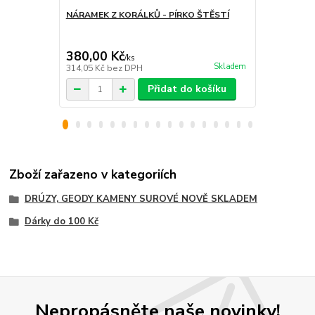
NÁRAMEK Z KORÁLKŮ - PÍRKO ŠTĚSTÍ
NÁRAMEK Z
MOTÝL
380,00 Kč
360,00 K
/
ks
Skladem
314,05 Kč
bez DPH
297,52 Kč
be
Přidat do košíku
Zboží zařazeno v kategoriích
DRÚZY, GEODY KAMENY SUROVÉ NOVĚ SKLADEM
Dárky do 100 Kč
Nepropásněte naše novinky!