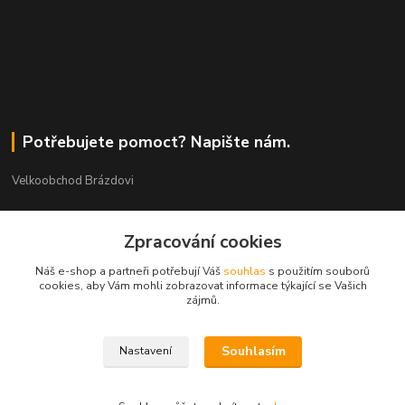
Potřebujete pomoct? Napište nám.
Velkoobchod Brázdovi
Václav Brázda Ing.
Zpracování cookies
+420 602 565 661
(Po-Pá, 9-17 hod.)
Náš e-shop a partneři potřebují Váš
souhlas
s použitím souborů
cookies, aby Vám mohli zobrazovat informace týkající se Vašich
brazdovi@svicky-kameny.cz
zájmů.
Souhlasím
Nastavení