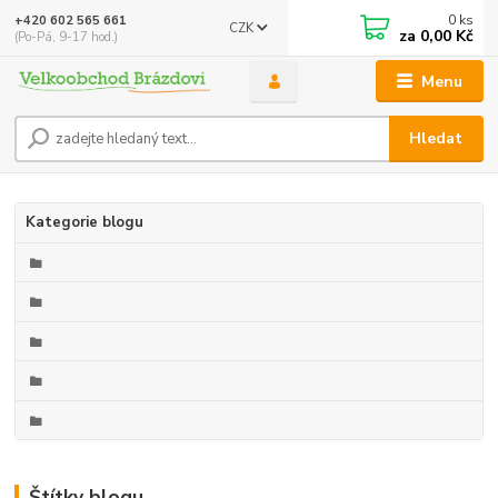
0
ks
+420 602 565 661
CZK
za
0,00 Kč
(Po-Pá, 9-17 hod.)
Menu
Hledat
Kategorie blogu
Štítky blogu