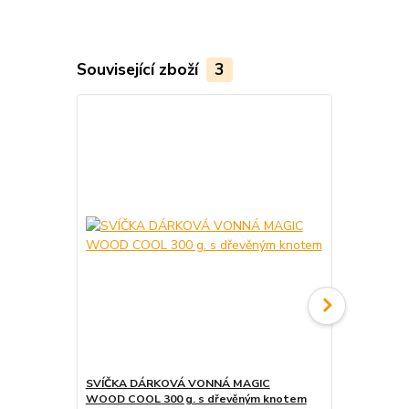
Související zboží
3
SVÍČKA DÁRKOVÁ VONNÁ MAGIC
15 kusů - D
WOOD COOL 300 g. s dřevěným knotem
kusů DRŽÁČ