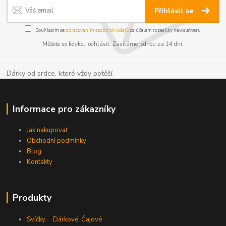
Přihlásit se
Souhlasím se
zpracováním osobních údajů
za účelem rozesílky newsletteru.
Můžete se kdykoli odhlásit. Zasíláme jednou za 14 dní.
Dárky od srdce, které vždy potěší.
Informace pro zákazníky
Jak nakupovat
Obchodní podmínky
Blog
Kontakty
Produkty
Svíčky:
Dárkové
,
Čajové