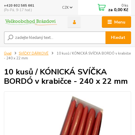
0
ks
+420 602 565 661
CZK
za
0,00 Kč
(Po-Pá, 9-17 hod.)
Menu
Hledat
Úvod
SVÍČKY DÁRKOVÉ
10 kusů / KÓNICKÁ SVÍČKA BORDÓ v krabičce
- 240 x 22 mm
10 kusů / KÓNICKÁ SVÍČKA
BORDÓ v krabičce - 240 x 22 mm