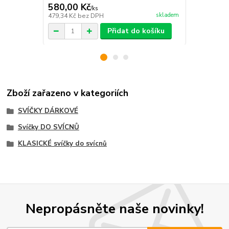
580,00 Kč
42,00 Kč
/
ks
skladem
479,34 Kč
bez DPH
34,71 Kč
bez
Přidat do košíku
Zboží zařazeno v kategoriích
SVÍČKY DÁRKOVÉ
Svíčky DO SVÍCNŮ
KLASICKÉ svíčky do svícnů
Nepropásněte naše novinky!