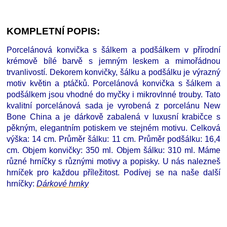
KOMPLETNÍ POPIS:
Porcelánová konvička s šálkem a podšálkem v přírodní
krémově bílé barvě s jemným leskem a mimořádnou
trvanlivostí. Dekorem konvičky, šálku a podšálku je výrazný
motiv květin a ptáčků. Porcelánová konvička s šálkem a
podšálkem jsou vhodné do myčky i mikrovlnné trouby. Tato
kvalitní porcelánová sada je vyrobená z porcelánu New
Bone China a je dárkově zabalená v luxusní krabičce s
pěkným, elegantním potiskem ve stejném motivu. Celková
výška: 14 cm. Průměr šálku: 11 cm. Průměr podšálku: 16,4
cm. Objem konvičky: 350 ml. Objem šálku: 310 ml. Máme
různé hrníčky s různými motivy a popisky. U nás nalezneš
hrníček pro každou příležitost. Podívej se na naše další
hrníčky
:
D
árkové hrnky