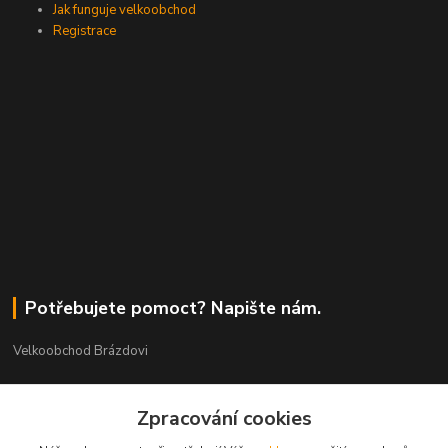
Jak funguje velkoobchod
Registrace
Potřebujete pomoct? Napište nám.
Velkoobchod Brázdovi
Václav Brázda Ing.
Zpracování cookies
+420 602 565 661
(Po-Pá, 9-17 hod.)