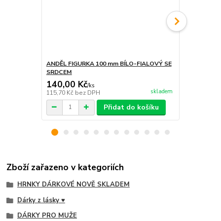
ANDĚL FIGURKA 100 mm BÍLO-FIALOVÝ SE
KOČKA FIGU
SRDCEM
140,00 Kč
330,00 K
/
ks
skladem
115,70 Kč
bez DPH
272,73 Kč
be
Přidat do košíku
Zboží zařazeno v kategoriích
HRNKY DÁRKOVÉ NOVĚ SKLADEM
Dárky z lásky ♥
DÁRKY PRO MUŽE