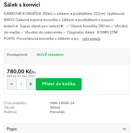
Šálek s konvicí
DÁRKOVÁ KONVIČKA 350ml s šálkem a podšálkem 310 ml / květinový
BIRDS Dárkově balená konvička s šálkem a podšálkem v luxusní
krabičce. Super dárek pro radost.♥ ✅ Objem konvičky 350 ml ✅ Vhodný
do myčky ✅ Vhodný do mikrovlnky ✅ Originální dárek KOMPLETNÍ
POPIS: Porcelánová konvička s šálkem a po...
celý popis
Dostupnost
NOVĚ skladem
780,00 Kč
/
ks
644,63 Kč
bez DPH
Přidat do košíku
Číslo produktu:
H5N-14595-24
Obsah:
350ml
Materiál:
Porcelán
Popis