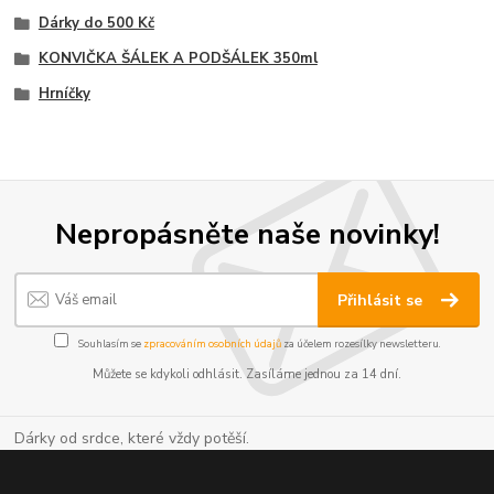
Dárky do 500 Kč
KONVIČKA ŠÁLEK A PODŠÁLEK 350ml
Hrníčky
Nepropásněte naše novinky!
Přihlásit se
Souhlasím se
zpracováním osobních údajů
za účelem rozesílky newsletteru.
Můžete se kdykoli odhlásit. Zasíláme jednou za 14 dní.
Dárky od srdce, které vždy potěší.