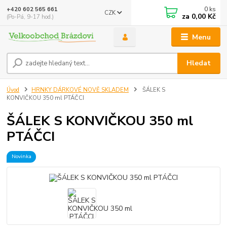
0
ks
+420 602 565 661
CZK
za
0,00 Kč
(Po-Pá, 9-17 hod.)
Menu
Hledat
Úvod
HRNKY DÁRKOVÉ NOVĚ SKLADEM
ŠÁLEK S
KONVIČKOU 350 ml PTÁČCI
ŠÁLEK S KONVIČKOU 350 ml
PTÁČCI
Novinka