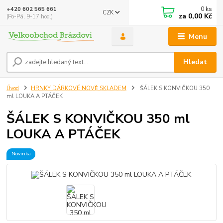
0
ks
+420 602 565 661
CZK
za
0,00 Kč
(Po-Pá, 9-17 hod.)
Menu
Hledat
Úvod
HRNKY DÁRKOVÉ NOVĚ SKLADEM
ŠÁLEK S KONVIČKOU 350
ml LOUKA A PTÁČEK
ŠÁLEK S KONVIČKOU 350 ml
LOUKA A PTÁČEK
Novinka