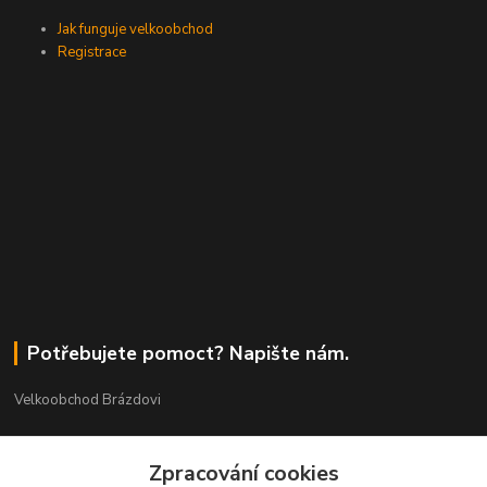
Jak funguje velkoobchod
Registrace
Potřebujete pomoct? Napište nám.
Velkoobchod Brázdovi
Václav Brázda Ing.
Zpracování cookies
+420 602 565 661