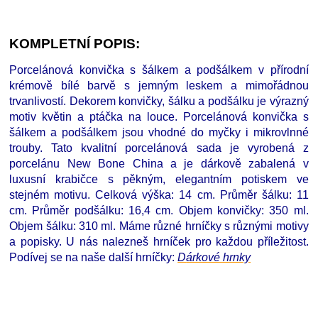
KOMPLETNÍ POPIS:
Porcelánová konvička s šálkem a podšálkem v přírodní
krémově bílé barvě s jemným leskem a mimořádnou
trvanlivostí. Dekorem konvičky, šálku a podšálku je výrazný
motiv květin a ptáčka na louce. Porcelánová konvička s
šálkem a podšálkem jsou vhodné do myčky i mikrovlnné
trouby. Tato kvalitní porcelánová sada je vyrobená z
porcelánu New Bone China a je dárkově zabalená v
luxusní krabičce s pěkným, elegantním potiskem ve
stejném motivu. Celková výška: 14 cm. Průměr šálku: 11
cm. Průměr podšálku: 16,4 cm. Objem konvičky: 350 ml.
Objem šálku: 310 ml. Máme různé hrníčky s různými motivy
a popisky. U nás nalezneš hrníček pro každou příležitost.
Podívej se na naše další hrníčky
:
D
árkové hrnky