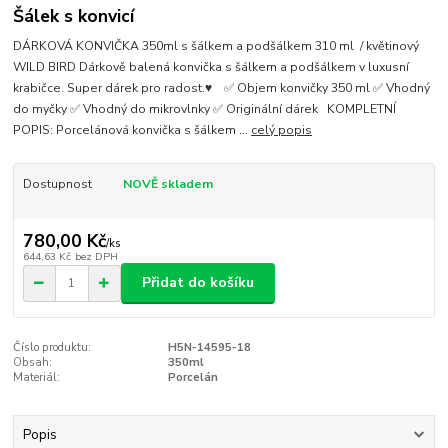
Šálek s konvicí
DÁRKOVÁ KONVIČKA 350ml s šálkem a podšálkem 310 ml / květinový
WILD BIRD Dárkově balená konvička s šálkem a podšálkem v luxusní
krabičce. Super dárek pro radost.♥ ✅ Objem konvičky 350 ml ✅ Vhodný
do myčky ✅ Vhodný do mikrovlnky ✅ Originální dárek KOMPLETNÍ
POPIS: Porcelánová konvička s šálkem ...
celý popis
Dostupnost
NOVĚ skladem
780,00 Kč
/
ks
644,63 Kč
bez DPH
Přidat do košíku
Číslo produktu:
H5N-14595-18
Obsah:
350ml
Materiál:
Porcelán
Popis