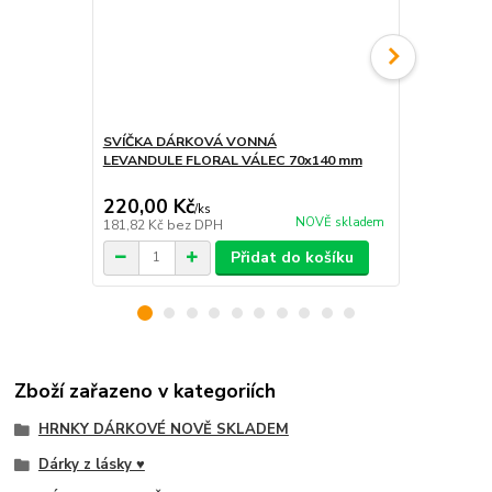
SVÍČKA DÁRKOVÁ VONNÁ
SVÍČKA DÁ
LEVANDULE FLORAL VÁLEC 70x140 mm
SMOKED AG
s dřevěným
220,00 Kč
580,00 K
/
ks
NOVĚ skladem
181,82 Kč
bez DPH
479,34 Kč
be
Přidat do košíku
Zboží zařazeno v kategoriích
HRNKY DÁRKOVÉ NOVĚ SKLADEM
Dárky z lásky ♥