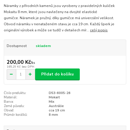
Náramky z přírodních kamenů jsou vyrobeny z pravidelných kuliček
Mokaitu 8 mm, které jsou navlečeny na dvojité elastické
gumičce. Náramek je pružný, díky gumičce má univerzální velikost.
Obvod náramku v nenataženém stavu je cca 19 cm. Každý šperk je
originální výrobek a může se tudíž v detailech mír...
celý popis
Dostupnost
skladem
200,00 Kč
/
ks
165,29 Kč
bez DPH
Přidat do košíku
Číslo produktu:
D53-6005-26
Materiál:
Mokait
Barva:
Mix
Země původu:
Austrálie
Obvod:
cca 19 cm
Průměr korálků:
8 mm