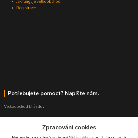
Jak funguje velkoobchod
Registrace
Potřebujete pomoct? Napište nám.
Velkoobchod Brázdovi
Václav Brázda Ing.
Zpracování cookies
+420 602 565 661
(Po-Pá, 9-17 hod.)
Náš e-shop a partneři potřebují Váš
souhlas
s použitím souborů