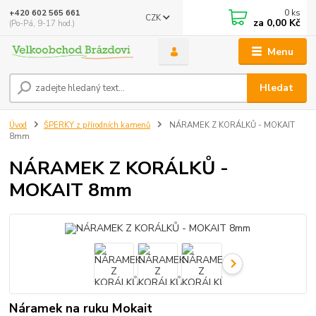
0
ks
+420 602 565 661
CZK
za
0,00 Kč
(Po-Pá, 9-17 hod.)
Menu
Hledat
Úvod
ŠPERKY z přírodních kamenů
NÁRAMEK Z KORÁLKŮ - MOKAIT
8mm
NÁRAMEK Z KORÁLKŮ -
MOKAIT 8mm
Náramek na ruku Mokait