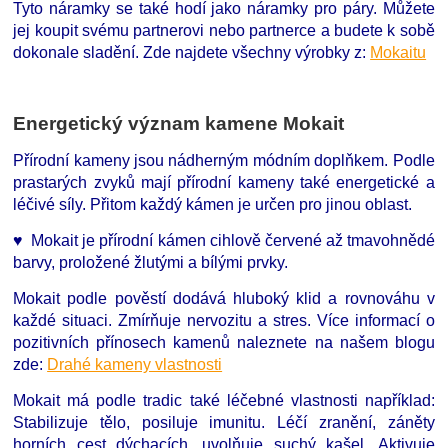
Tyto náramky se také hodí jako náramky pro páry. Můžete
jej koupit svému partnerovi nebo partnerce a budete k sobě
dokonale sladění.
Zde najdete všechny výrobky z:
Mokaitu
Energetický význam kamene Mokait
Přírodní kameny jsou nádherným módním doplňkem. Podle
prastarých zvyků mají přírodní kameny také energetické a
léčivé síly. Přitom každý kámen je určen pro jinou oblast.
♥ Mokait je přírodní kámen cihlově červené až tmavohnědé
barvy, proložené žlutými a bílými prvky.
Mokait podle pověstí dodává hluboký klid a rovnováhu v
každé situaci. Zmírňuje nervozitu a stres. Více informací o
pozitivních přínosech kamenů naleznete na našem blogu
zde:
Drahé kameny vlastnosti
Mokait má podle tradic také léčebné vlastnosti například:
Stabilizuje tělo, posiluje imunitu. Léčí zranění, záněty
horních cest dýchacích, uvolňuje suchý kašel. Aktivuje