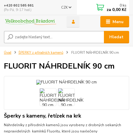
0
ks
+420 602 565 661
CZK
za
0,00 Kč
(Po-Pá, 9-17 hod.)
Menu
Hledat
Úvod
ŠPERKY z přírodních kamenů
FLUORIT NÁHRDELNÍK 90 cm
FLUORIT NÁHRDELNÍK 90 cm
Šperky s kameny, řetízek na krk
Náhrdelníky z přírodních kamenů jsou vyrobeny z drobných sekaných
nepravidelných kamínků Fluoritu, které jsou navlečeny