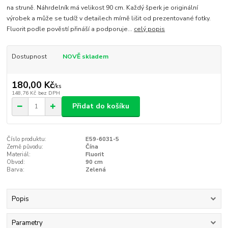
na struně. Náhrdelník má velikost 90 cm. Každý šperk je originální
výrobek a může se tudíž v detailech mírně lišit od prezentované fotky.
Fluorit podle pověstí přináší a podporuje...
celý popis
Dostupnost
NOVĚ skladem
180,00 Kč
/
ks
148,76 Kč
bez DPH
Přidat do košíku
Číslo produktu:
E59-6031-5
Země původu:
Čína
Materiál:
Fluorit
Obvod:
90 cm
Barva:
Zelená
Popis
Parametry