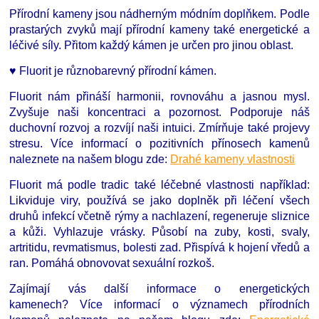
Přírodní kameny jsou nádherným módním doplňkem. Podle
prastarých zvyků mají přírodní kameny také energetické a
léčivé síly. Přitom každý kámen je určen pro jinou oblast.
♥ Fluorit je různobarevný přírodní kámen.
Fluorit nám přináší harmonii, rovnováhu a jasnou mysl.
Zvyšuje naši koncentraci a pozornost. Podporuje náš
duchovní rozvoj a rozvíjí naši intuici. Zmírňuje také projevy
stresu. Více informací o pozitivních přínosech kamenů
naleznete na našem blogu zde:
Drahé kameny vlastnosti
Fluorit má podle tradic také léčebné vlastnosti například:
Likviduje viry, používá se jako doplněk při léčení všech
druhů infekcí včetně rýmy a nachlazení, regeneruje sliznice
a kůži. Vyhlazuje vrásky. Působí na zuby, kosti, svaly,
artritidu, revmatismus, bolesti zad. Přispívá k hojení vředů a
ran. Pomáhá obnovovat sexuální rozkoš.
Zajímají vás další informace o energetických
kamenech?
Více informací o významech přírodních