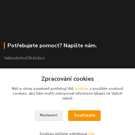
Potřebujete pomoct? Napište nám.
Velkoobchod Brázdovi
Václav Brázda Ing.
+420 602 565 661
Zpracování cookies
(Po-Pá, 9-17 hod.)
Náš e-shop a partneři potřebují Váš
souhlas
s použitím souborů
cookies, aby Vám mohli zobrazovat informace týkající se Vašich
brazdovi@svicky-kameny.cz
zájmů.
Souhlasím
Nastavení
Souhlas můžete odmítnout
zde
.