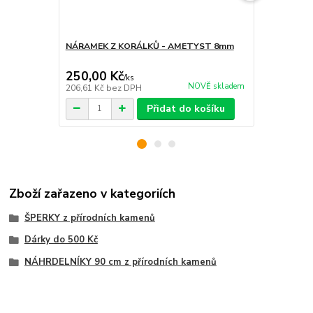
NÁRAMEK Z KORÁLKŮ - AMETYST 8mm
SRDCE VELK
HMATKA
250,00 Kč
180,00 K
/
ks
NOVĚ skladem
206,61 Kč
bez DPH
148,76 Kč
be
Přidat do košíku
Zboží zařazeno v kategoriích
ŠPERKY z přírodních kamenů
Dárky do 500 Kč
NÁHRDELNÍKY 90 cm z přírodních kamenů