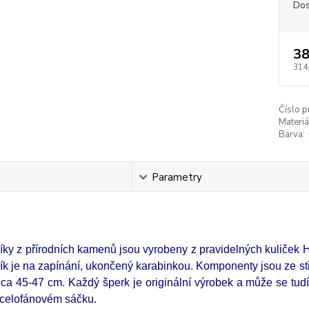
Dos
38
314
Číslo p
Materiá
Barva:
s
Parametry
íky z přírodních kamenů jsou vyrobeny z pravidelných kuliček 
ík je na zapínání, ukončený karabinkou. Komponenty jsou ze s
cca 45-47 cm. Každý šperk je originální výrobek a může se tudí
 celofánovém sáčku.