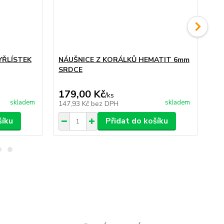
YŘLÍSTEK
NÁUŠNICE Z KORÁLKŮ HEMATIT 6mm
NÁ
SRDCE
179,00 Kč
17
/
ks
skladem
skladem
147,93 Kč
bez DPH
14
šíku
Přidat do košíku