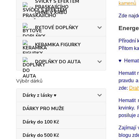
SVÍČKY S EFEKTEM
kamenů
PRASKAJÍCÍHO
OHNĚ V KRBU
Zde najd
BYTOVÉ DOPLŇKY
Energe
Přírodní
KERAMIKA FIGURKY
Přitom ka
♥ Hematit
DOPLŇKY DO AUTA
Hematit 
Výběr dárků
pravdu a
zde:
Drah
Dárky z lásky ♥
Hematit 
krvinky.
DÁRKY PRO MUŽE
posiluje 
Dárky do 100 Kč
Zajímají
Dárky do 500 Kč
blogu zd