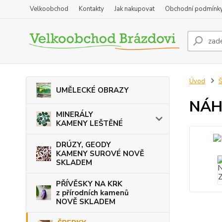
Velkoobchod
Kontakty
Jak nakupovat
Obchodní podmínk
Úvod
Š
UMĚLECKÉ OBRAZY
NÁH
MINERÁLY
KAMENY LEŠTĚNÉ
DRÚZY, GEODY
KAMENY SUROVÉ NOVĚ
SKLADEM
PŘÍVĚSKY NA KRK
z přírodních kamenů
NOVĚ SKLADEM