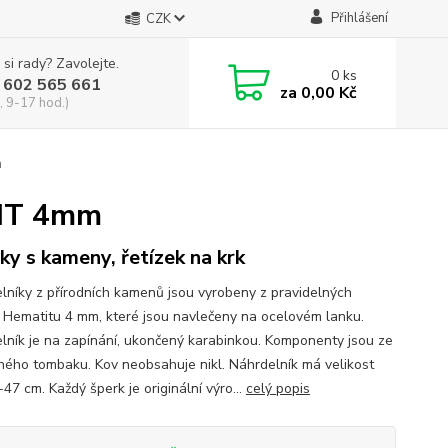
Přihlášení
CZK
 si rady? Zavolejte.
0
ks
 602 565 661
za
0,00 Kč
, 9-17 hod.)
m
IT 4mm
ky s kameny, řetízek na krk
lníky z přírodních kamenů jsou vyrobeny z pravidelných
k Hematitu 4 mm, které jsou navlečeny na ocelovém lanku.
lník je na zapínání, ukončený karabinkou. Komponenty jsou ze
eného tombaku. Kov neobsahuje nikl. Náhrdelník má velikost
47 cm. Každý šperk je originální výro...
celý popis