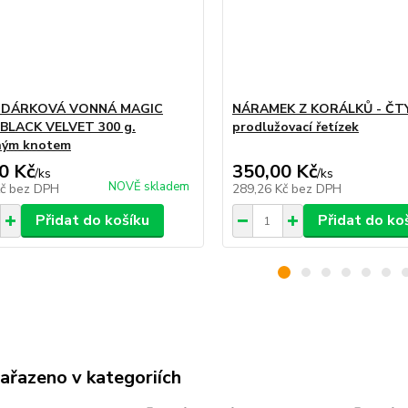
 DÁRKOVÁ VONNÁ MAGIC
NÁRAMEK Z KORÁLKŮ - ČT
LACK VELVET 300 g.
prodlužovací řetízek
ným knotem
0 Kč
350,00 Kč
/
ks
/
ks
NOVĚ skladem
Kč
bez DPH
289,26 Kč
bez DPH
Přidat do košíku
Přidat do ko
zařazeno v kategoriích