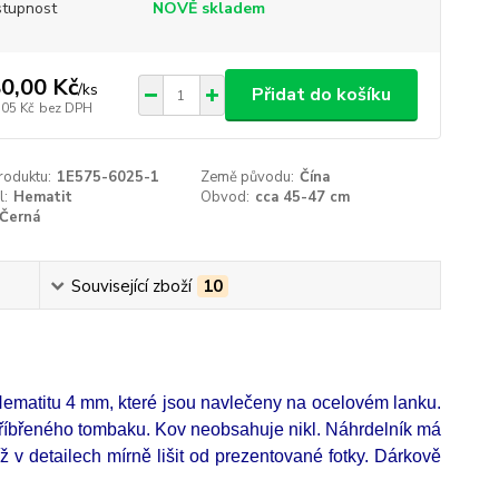
tupnost
NOVĚ skladem
0,00 Kč
/
ks
Přidat do košíku
,05 Kč
bez DPH
roduktu:
1E575-6025-1
Země původu:
Čína
l:
Hematit
Obvod:
cca 45-47 cm
Černá
Související zboží
10
Hematitu 4 mm, které jsou navlečeny na ocelovém lanku.
tříbřeného tombaku. Kov neobsahuje nikl. Náhrdelník má
ž v detailech mírně lišit od prezentované fotky. Dárkově