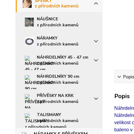
ŠPERKY
z přírodních kamenů
NÁUŠNICE
z přírodních kamenů
NÁRAMKY
z přírodních kamenů
NÁHRDELNÍKY 45 - 47 cm
z přírodních kamenů
NÁHRDELNÍKY 90 cm
Popi
z přírodních kamenů
Popis
PŘÍVĚSKY NA KRK
z přírodních kamenů
Náhrdeln
TALISMANY
Náhrdeln
z přírodních kamenů
velikost 
baleno v