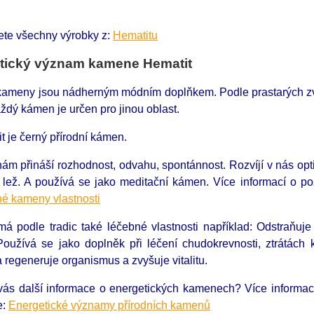
ete všechny výrobky z:
Hematitu
tický význam kamene Hematit
 kameny jsou nádherným módním doplňkem. Podle prastarých zvyk
ždý kámen je určen pro jinou oblast.
 je černý přírodní kámen.
nám přináší rozhodnost, odvahu, spontánnost. Rozvíjí v nás opt
 lež. A používá se jako meditační kámen. Více informací o p
é kameny vlastnosti
má podle tradic také léčebné vlastnosti například: Odstraňu
 Používá se jako doplněk při léčení chudokrevnosti, ztrátách
a regeneruje organismus a zvyšuje vitalitu.
 vás další informace o energetických kamenech?
Více informa
e:
Energetické významy přírodních kamenů