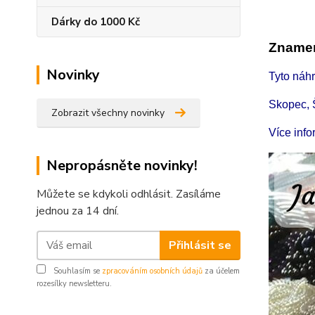
Dárky do 1000 Kč
Znamen
Novinky
Tyto náh
Skopec, 
Zobrazit všechny novinky
Více inf
Nepropásněte novinky!
Můžete se kdykoli odhlásit. Zasíláme
jednou za 14 dní.
Přihlásit se
Souhlasím se
zpracováním osobních údajů
za účelem
rozesílky newsletteru.