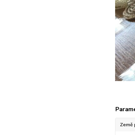
Param
Země 