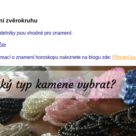
í zvěrokruhu
rdelníky jsou vhodné pro znamení:
Štír
ormací o znamení horoskopu naleznete na blogu zde:
Přírodní k