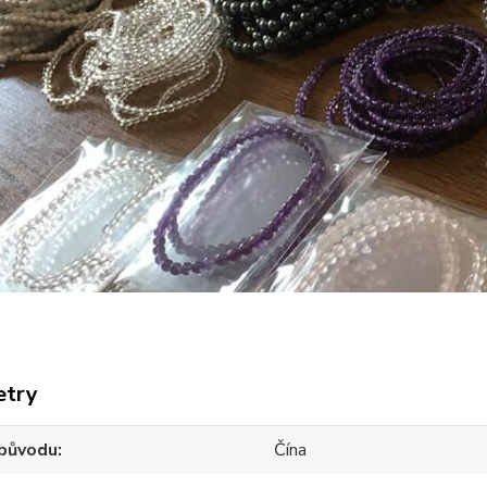
etry
původu
Čína