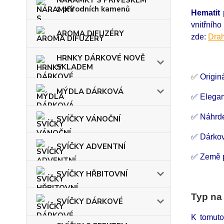
NÁRAMKY S PŘÍVĚSKEM
z přírodních kamenů
Hematit
p
vnitřníh
AROMA DIFUZÉRY
zde:
Drah
HRNKY DÁRKOVÉ NOVĚ
SKLADEM
✅
Origin
MÝDLA DÁRKOVÁ
✅ Elegan
✅ Náhrde
SVÍČKY VÁNOČNÍ
✅ Dárko
SVÍČKY ADVENTNÍ
✅ Země 
SVÍČKY HŘBITOVNÍ
Typ na
SVÍČKY DÁRKOVÉ
K tomuto