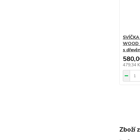
SVÍČKA
WOOD B
s dřevě
580,0
479,34 
Zboží 