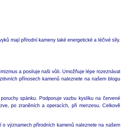
ů mají přírodní kameny také energetické a léčivé síly.
imizmus a posiluje naši vůli. Umožňuje lépe rozeznávat
ozitivních přínosech kamenů naleznete na našem blogu
je poruchy spánku. Podporuje vazbu kyslíku na červené
 krve, po zraněních a operacích, při menzesu. Celkově
cí o významech přírodních kamenů naleznete na našem