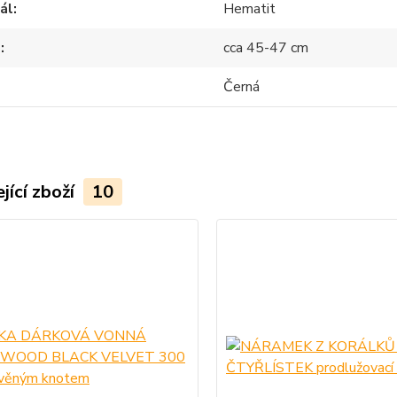
ál
Hematit
d
cca 45-47 cm
Černá
jící zboží
10