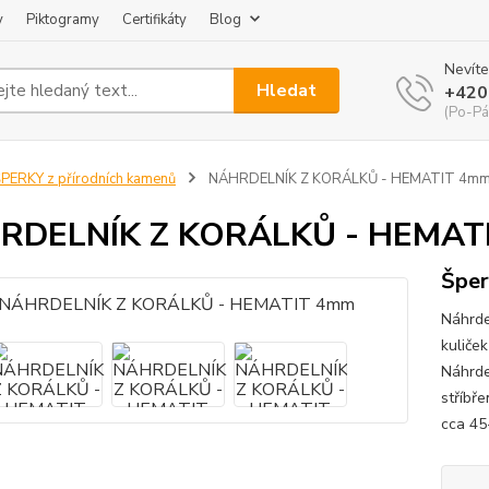
y
Piktogramy
Certifikáty
Blog
Nevíte
Hledat
+420
(Po-Pá
PERKY z přírodních kamenů
NÁHRDELNÍK Z KORÁLKŮ - HEMATIT 4m
RDELNÍK Z KORÁLKŮ - HEMAT
Šper
Náhrde
kuliče
Náhrde
stříbř
cca 45-