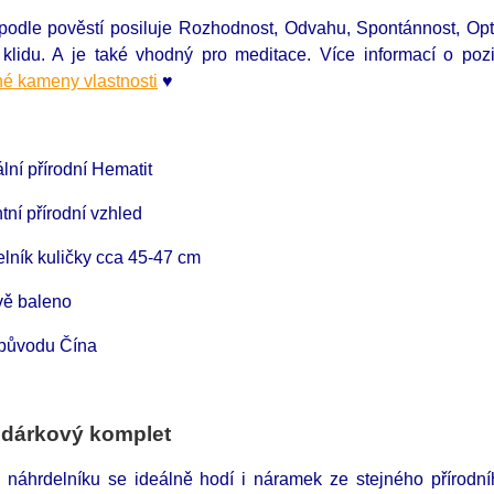
odle pověstí posiluje Rozhodnost, Odvahu, Spontánnost, Opti
o klidu. A je také vhodný pro meditace. Více informací o p
é kameny vlastnosti
♥
ální přírodní Hematit
tní přírodní vzhled
lník kuličky cca 45-47 cm
vě baleno
původu Čína
 dárkový komplet
 náhrdelníku se ideálně hodí i náramek ze stejného přírod