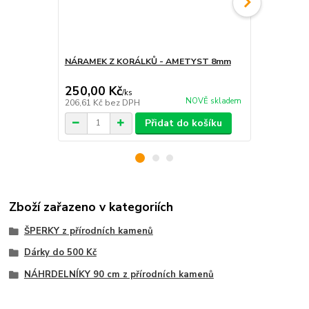
NÁRAMEK Z KORÁLKŮ - AMETYST 8mm
SRDCE VELK
HMATKA
250,00 Kč
180,00 K
/
ks
NOVĚ skladem
206,61 Kč
bez DPH
148,76 Kč
be
Přidat do košíku
Zboží zařazeno v kategoriích
ŠPERKY z přírodních kamenů
Dárky do 500 Kč
NÁHRDELNÍKY 90 cm z přírodních kamenů