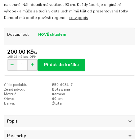
na struně. Náhrdelník má velikost 90 cm. Každý šperk je originální
výrobek a může se tudíž v detailech mírně lišit od prezentované fotky.
Karneol má podle pověstí regene...
celý popis
Dostupnost
NOVĚ skladem
200,00 Kč
/
ks
165,29 Kč
bez DPH
Přidat do košíku
Číslo produktu:
E59-6031-7
Země původu:
Botswana
Materiál:
Karneol
Obvod:
90 cm
Barva:
Žlutá
Popis
Parametry