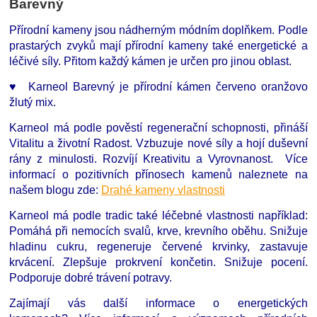
Barevný
Přírodní kameny jsou nádherným módním doplňkem. Podle
prastarých zvyků mají přírodní kameny také energetické a
léčivé síly. Přitom každý kámen je určen pro jinou oblast.
♥ Karneol Barevný je přírodní kámen červeno oranžovo
žlutý mix.
Karneol má podle pověstí regenerační schopnosti, přináší
Vitalitu a životní Radost. Vzbuzuje nové síly a hojí duševní
rány z minulosti. Rozvíjí Kreativitu a Vyrovnanost. Více
informací o pozitivních přínosech kamenů naleznete na
našem blogu zde:
Drahé kameny vlastnosti
Karneol má podle tradic také léčebné vlastnosti například:
Pomáhá při nemocích svalů, krve, krevního oběhu. Snižuje
hladinu cukru, regeneruje červené krvinky, zastavuje
krvácení. Zlepšuje prokrvení končetin. Snižuje pocení.
Podporuje dobré trávení potravy.
Zajímají vás další informace o energetických