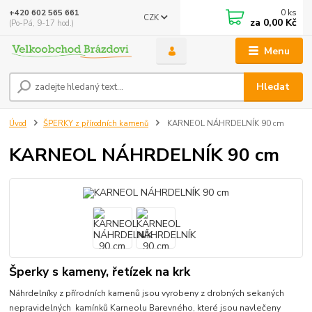
0
ks
+420 602 565 661
CZK
za
0,00 Kč
(Po-Pá, 9-17 hod.)
Menu
Hledat
Úvod
ŠPERKY z přírodních kamenů
KARNEOL NÁHRDELNÍK 90 cm
KARNEOL NÁHRDELNÍK 90 cm
Šperky s kameny, řetízek na krk
Náhrdelníky z přírodních kamenů jsou vyrobeny z drobných sekaných
nepravidelných kamínků Karneolu Barevného, které jsou navlečeny