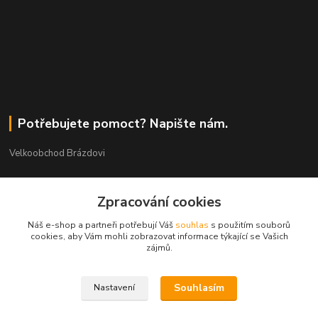
Potřebujete pomoct? Napište nám.
Velkoobchod Brázdovi
Václav Brázda Ing.
+420 602 565 661
Zpracování cookies
(Po-Pá, 9-17 hod.)
Náš e-shop a partneři potřebují Váš
souhlas
s použitím souborů
cookies, aby Vám mohli zobrazovat informace týkající se Vašich
brazdovi@svicky-kameny.cz
zájmů.
Souhlasím
Nastavení