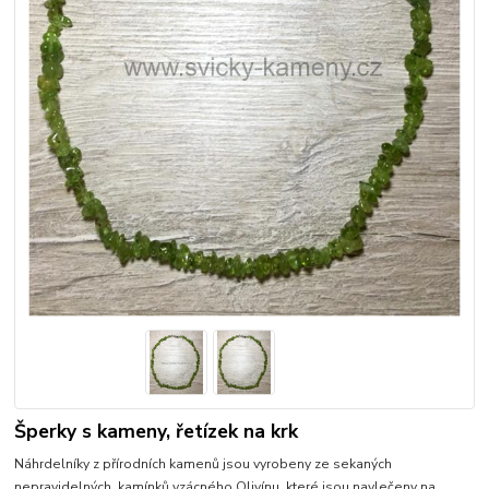
Šperky s kameny, řetízek na krk
Náhrdelníky z přírodních kamenů jsou vyrobeny ze sekaných
nepravidelných kamínků vzácného Olivínu, které jsou navlečeny na