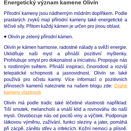
Energetický význam kamene Olivín
Přírodní kameny jsou nádherným módním doplňkem. Podle
prastarých zvyků mají přírodní kameny také energetické a
léčivé síly. Přitom každý kámen je určen pro jinou oblast.
♥ Olivín je zelený přírodní kámen.
Olivín je kámen harmonie, radostné nálady a svěží energie.
Uklidňuje naši mysl a přináší pozitivní myšlenky.
Prohlubuje smysl pro dokonalost a iniciativu. Propojuje nás
s rostlinným světem. Přináší inspiraci, činorodost a rozvíjí
telepatické schopnosti a jasnovidnost. Olivín se také
používá pro očistu karmy. Více informací o pozitivních
přínosech kamenů naleznete na našem blogu zde:
Drahé
kameny vlastnosti
Olivín má podle tradic také léčebné vlastnosti například:
Tiší smutek, melancholii a vnáší klid a rovnováhu do naší
mysli. Osvobozuje nás od pocitů viny a výčitek. Podporuje
látkovou výměnu, zažívání, funkci sleziny a jater, pomáhá
při zácpě, zánětu střev a infekcích. Kožní nemoci a plísně.