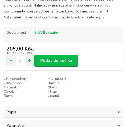
silikonové struně. Náhrdelník je na zapínání, ukončený karabinkou.
Komponenty jsou ze stříbřeného tombaku. Kov neobsahuje nikl.
Náhrdelník má velikost cca 45 cm. Každý šperk je...
celý popis
Dostupnost
NOVĚ skladem
205,00 Kč
/
ks
169,42 Kč
bez DPH
Přidat do košíku
Číslo produktu:
E57-6023-6
Země původu:
Brazílie
Materiál:
Olivín
Obvod:
45 cm
Barva:
Zelená
Popis
Parametry