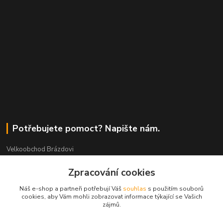
Potřebujete pomoct? Napište nám.
Velkoobchod Brázdovi
Zpracování cookies
Václav Brázda Ing.
+420 602 565 661
Náš e-shop a partneři potřebují Váš
souhlas
s použitím souborů
(Po-Pá, 9-17 hod.)
cookies, aby Vám mohli zobrazovat informace týkající se Vašich
zájmů.
brazdovi@svicky-kameny.cz