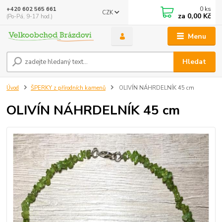
0
ks
+420 602 565 661
CZK
za
0,00 Kč
(Po-Pá, 9-17 hod.)
Menu
Hledat
Úvod
ŠPERKY z přírodních kamenů
OLIVÍN NÁHRDELNÍK 45 cm
OLIVÍN NÁHRDELNÍK 45 cm