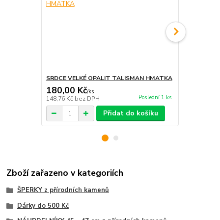
SRDCE VELKÉ OPALIT TALISMAN HMATKA
AROMALAMP
180,00 Kč
225,00 K
/
ks
Poslední 1 ks
148,76 Kč
bez DPH
185,95 Kč
be
Přidat do košíku
Zboží zařazeno v kategoriích
ŠPERKY z přírodních kamenů
Dárky do 500 Kč