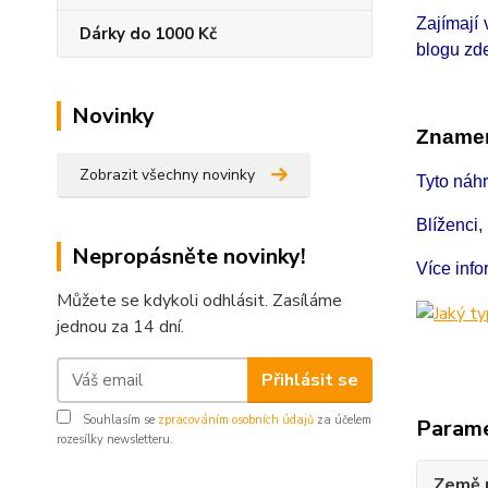
Zajímají
Dárky do 1000 Kč
blogu zd
Novinky
Znamen
Zobrazit všechny novinky
Tyto náh
Blíženci,
Nepropásněte novinky!
Více inf
Můžete se kdykoli odhlásit. Zasíláme
jednou za 14 dní.
Přihlásit se
Souhlasím se
zpracováním osobních údajů
za účelem
Param
rozesílky newsletteru.
Země 