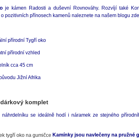
ko
je kámen Radosti a duševní Rovnováhy. Rozvíjí také Konce
í o pozitivních přínosech kamenů naleznete na našem blogu zd
lní přírodní Tygří oko
tní přírodní vzhled
lník cca 45 cm
ůvodu Jižní Afrika
 dárkový komplet
 náhrdelníku se ideálně hodí i náramek ze stejného přírod
Kamínky jsou navlečeny na pružné 