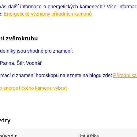
 vás další informace o energetických kamenech?
Více informa
e:
Energetické významy přírodních kamenů
í zvěrokruhu
rdelníky jsou vhodné pro znamení:
 Panna, Štír, Vodnář
ormací o znamení horoskopu naleznete na blogu zde:
Přírodní k
etry
původu
Jižní Afrika