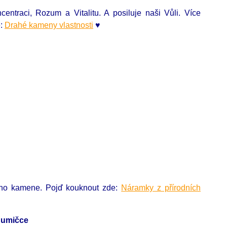
ntraci, Rozum a Vitalitu. A posiluje naši Vůli. Více
e:
Drahé kameny vlastnosti
♥
ního kamene. Pojď kouknout zde:
Náramky z přírodních
gumičce