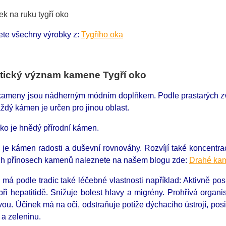
ete všechny výrobky z:
Tygřího oka
tický význam kamene Tygří oko
 kameny jsou nádherným módním doplňkem. Podle prastarých zvyk
ždý kámen je určen pro jinou oblast.
ko je hnědý přírodní kámen.
 je kámen radosti a duševní rovnováhy. Rozvíjí také koncentraci,
ích přínosech kamenů naleznete na našem blogu zde:
Drahé kam
 má podle tradic také léčebné vlastnosti například: Aktivně posi
ři hepatitidě. Snižuje bolest hlavy a migrény. Prohřívá organi
ou. Účinek má na oči, odstraňuje potíže dýchacího ústrojí, posi
 a zeleninu.