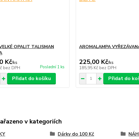
VELKÉ OPALIT TALISMAN
AROMALAMPA VYŘEZÁVANÁ 
A
0 Kč
225,00 Kč
/
ks
/
ks
Poslední 1 ks
Kč
bez DPH
185,95 Kč
bez DPH
Přidat do košíku
Přidat do ko
zařazeno v kategoriích
KY
Dárky do 100 Kč
NÁHR