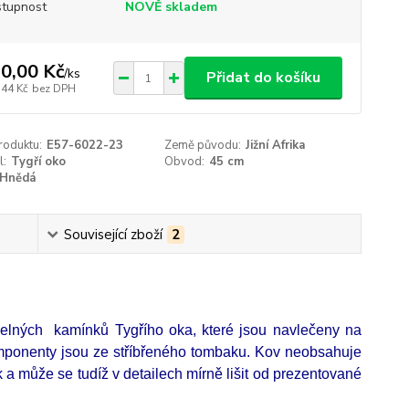
tupnost
NOVĚ skladem
0,00 Kč
/
ks
Přidat do košíku
,44 Kč
bez DPH
roduktu:
E57-6022-23
Země původu:
Jižní Afrika
l:
Tygří oko
Obvod:
45 cm
Hnědá
Související zboží
2
elných kamínků Tygřího oka, které jsou navlečeny na
omponenty jsou ze stříbřeného tombaku. Kov neobsahuje
k a může se tudíž v detailech mírně lišit od prezentované