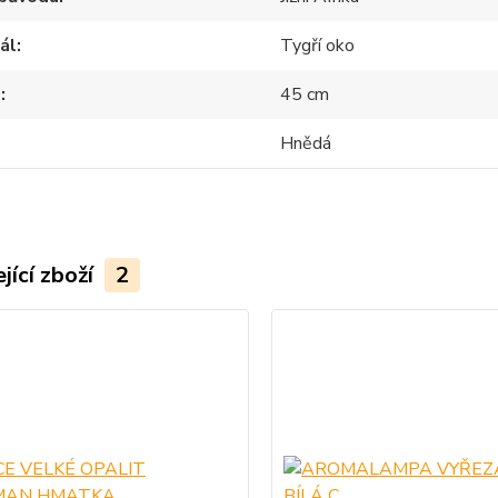
ál
Tygří oko
d
45 cm
Hnědá
jící zboží
2