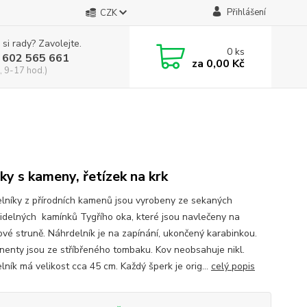
Přihlášení
CZK
 si rady? Zavolejte.
0
ks
 602 565 661
za
0,00 Kč
, 9-17 hod.)
ky s kameny, řetízek na krk
lníky z přírodních kamenů jsou vyrobeny ze sekaných
idelných kamínků Tygřího oka, které jsou navlečeny na
nové struně. Náhrdelník je na zapínání, ukončený karabinkou.
enty jsou ze stříbřeného tombaku. Kov neobsahuje nikl.
ník má velikost cca 45 cm. Každý šperk je orig...
celý popis