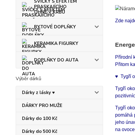
SVÍČKY S EFEKTEM
PRASKAJÍCÍHO
OHNĚ V KRBU
Zde najd
BYTOVÉ DOPLŇKY
KERAMIKA FIGURKY
Energe
Přírodní
DOPLŇKY DO AUTA
Přitom ka
♥ Tygří o
Výběr dárků
Tygří oko
Dárky z lásky ♥
pozitivn
DÁRKY PRO MUŽE
Tygří oko
pomáhá p
Dárky do 100 Kč
jeho únav
na ovoce
Dárky do 500 Kč