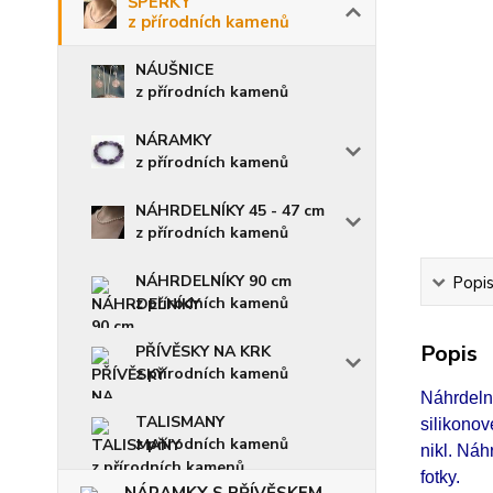
ŠPERKY
z přírodních kamenů
NÁUŠNICE
z přírodních kamenů
NÁRAMKY
z přírodních kamenů
NÁHRDELNÍKY 45 - 47 cm
z přírodních kamenů
NÁHRDELNÍKY 90 cm
Popi
z přírodních kamenů
Popis
PŘÍVĚSKY NA KRK
z přírodních kamenů
Náhrdeln
TALISMANY
silikono
z přírodních kamenů
nikl. Náh
fotky.