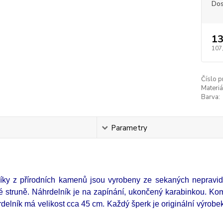
Dos
13
107
Číslo p
Materiá
Barva:
s
Parametry
íky z přírodních kamenů jsou vyrobeny ze sekaných nepravid
vé struně. Náhrdelník je na zapínání, ukončený karabinkou. K
rdelník má velikost cca 45 cm. Každý šperk je originální výrobe