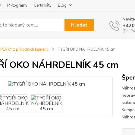
y
Piktogramy
Certifikáty
Blog
Nevíte
Hledat
+420
(Po-Pá
PERKY z přírodních kamenů
TYGŘÍ OKO NÁHRDELNÍK 45 cm
ŘÍ OKO NÁHRDELNÍK 45 cm
Šper
Náhrde
neprav
siliko
Kompon
Náhrdel