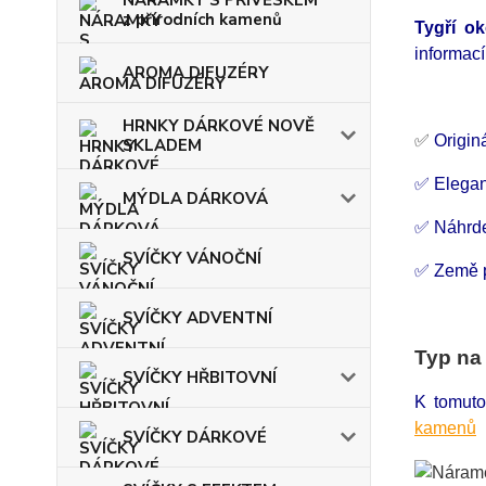
NÁRAMKY S PŘÍVĚSKEM
z přírodních kamenů
Tygří o
informac
AROMA DIFUZÉRY
HRNKY DÁRKOVÉ NOVĚ
✅
Originá
SKLADEM
✅ Elegan
MÝDLA DÁRKOVÁ
✅ Náhrde
SVÍČKY VÁNOČNÍ
✅ Země p
SVÍČKY ADVENTNÍ
Typ na
SVÍČKY HŘBITOVNÍ
K tomuto
kamenů
SVÍČKY DÁRKOVÉ