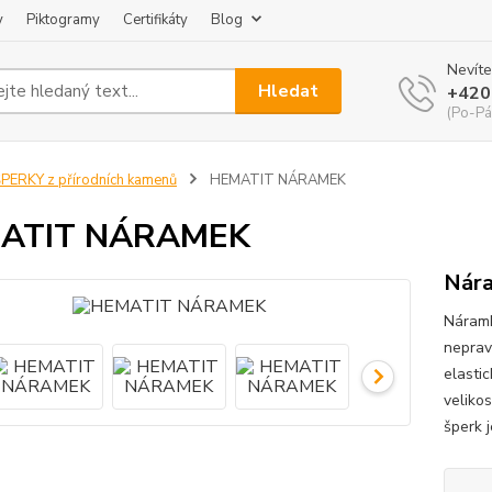
y
Piktogramy
Certifikáty
Blog
Nevíte
Hledat
+420
(Po-Pá
PERKY z přírodních kamenů
HEMATIT NÁRAMEK
ATIT NÁRAMEK
Nára
Náramk
neprav
elasti
veliko
šperk j