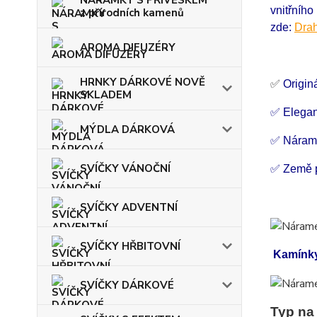
NÁRAMKY S PŘÍVĚSKEM
vnitřníh
z přírodních kamenů
zde:
Drah
AROMA DIFUZÉRY
HRNKY DÁRKOVÉ NOVĚ
✅
Origin
SKLADEM
✅ Elegan
MÝDLA DÁRKOVÁ
✅ Náram
SVÍČKY VÁNOČNÍ
✅ Země 
SVÍČKY ADVENTNÍ
SVÍČKY HŘBITOVNÍ
Kamínky
SVÍČKY DÁRKOVÉ
Typ na