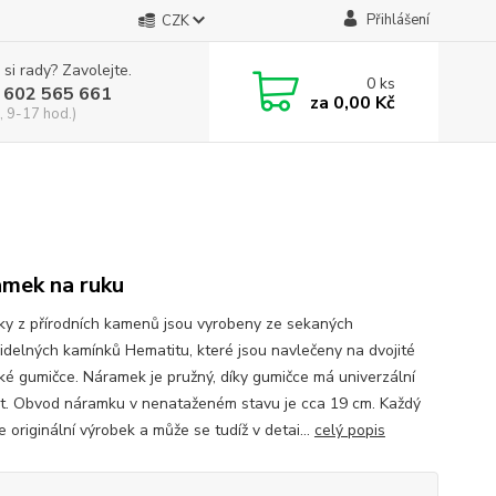
Přihlášení
CZK
 si rady? Zavolejte.
0
ks
 602 565 661
za
0,00 Kč
, 9-17 hod.)
mek na ruku
y z přírodních kamenů jsou vyrobeny ze sekaných
idelných kamínků Hematitu, které jsou navlečeny na dvojité
cké gumičce. Náramek je pružný, díky gumičce má univerzální
st. Obvod náramku v nenataženém stavu je cca 19 cm. Každý
e originální výrobek a může se tudíž v detai...
celý popis