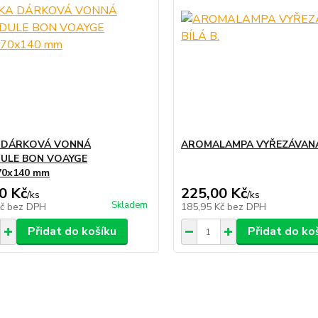
 DÁRKOVÁ VONNÁ
AROMALAMPA VYŘEZÁVANÁ 
ULE BON VOAYGE
70x140 mm
0 Kč
225,00 Kč
/
ks
/
ks
Skladem
Kč
bez DPH
185,95 Kč
bez DPH
Přidat do košíku
Přidat do ko