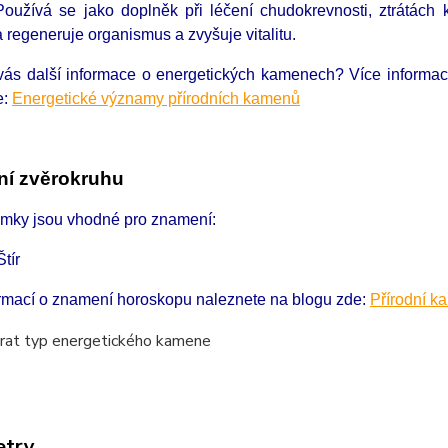
 Používá se jako doplněk při léčení chudokrevnosti, ztrátách
a regeneruje organismus a zvyšuje vitalitu.
 vás další informace o energetických kamenech?
Více informa
e:
Energetické významy přírodních kamenů
í zvěrokruhu
amky jsou vhodné pro znamení:
Štír
ormací o znamení horoskopu naleznete na blogu zde:
Přírodní k
etry