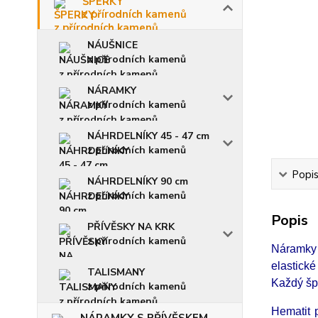
ŠPERKY
z přírodních kamenů
NÁUŠNICE
z přírodních kamenů
NÁRAMKY
z přírodních kamenů
NÁHRDELNÍKY 45 - 47 cm
z přírodních kamenů
Popi
NÁHRDELNÍKY 90 cm
z přírodních kamenů
Popis
PŘÍVĚSKY NA KRK
z přírodních kamenů
Náramky 
elastick
TALISMANY
Každý špe
z přírodních kamenů
Hematit 