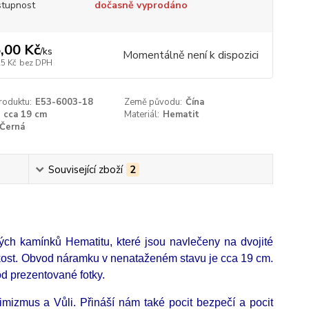
tupnost
dočasně vyprodáno
,00 Kč
/
ks
Momentálně není k dispozici
25 Kč
bez DPH
roduktu:
E53-6003-18
Země původu:
Čína
cca 19 cm
Materiál:
Hematit
Černá
Související zboží
2
ch kamínků Hematitu, které jsou navlečeny na dvojité
ikost. Obvod náramku v nenataženém stavu je cca 19 cm.
od prezentované fotky.
mizmus a Vůli. Přináší nám také pocit bezpečí a pocit