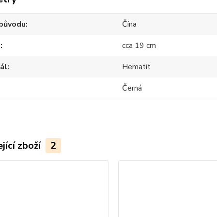
původu
Čína
d
cca 19 cm
ál
Hematit
Černá
jící zboží
2