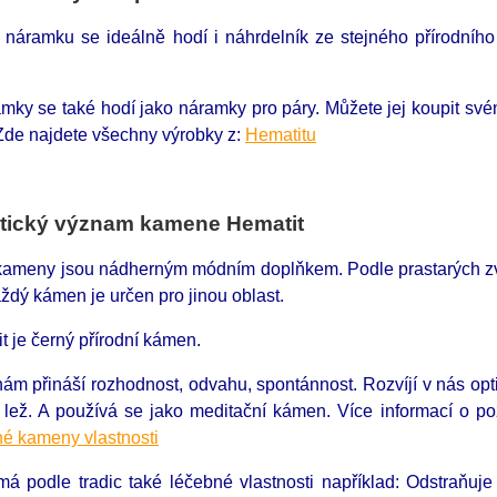
 náramku se ideálně hodí i náhrdelník ze stejného přírodní
amky se také hodí jako náramky pro páry. Můžete jej koupit sv
Zde najdete všechny výrobky z:
Hematitu
tický význam kamene Hematit
 kameny jsou nádherným módním doplňkem. Podle prastarých zvyk
ždý kámen je určen pro jinou oblast.
 je černý přírodní kámen.
nám přináší rozhodnost, odvahu, spontánnost. Rozvíjí v nás opt
 lež. A používá se jako meditační kámen. Více informací o p
é kameny vlastnosti
má podle tradic také léčebné vlastnosti například: Odstraňu