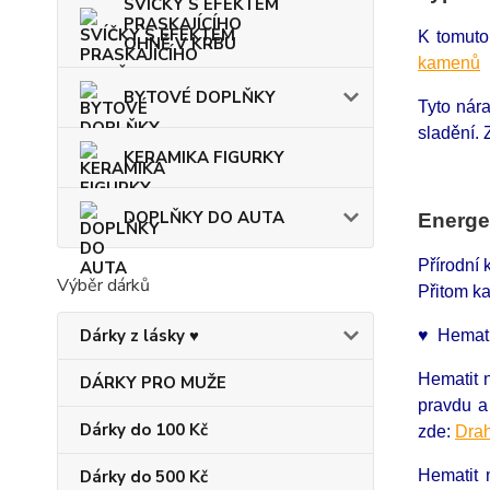
SVÍČKY S EFEKTEM
PRASKAJÍCÍHO
K tomuto
OHNĚ V KRBU
kamenů
BYTOVÉ DOPLŇKY
Tyto nár
sladění.
KERAMIKA FIGURKY
DOPLŇKY DO AUTA
Energe
Přírodní
Výběr dárků
Přitom ka
Dárky z lásky ♥
♥ Hematit
Hematit 
DÁRKY PRO MUŽE
pravdu a
Dárky do 100 Kč
zde:
Drah
Dárky do 500 Kč
Hematit 