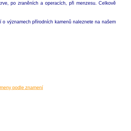
 krve, po zraněních a operacích, při menzesu. Celkově
cí o významech přírodních kamenů naleznete na našem
ameny podle znamení