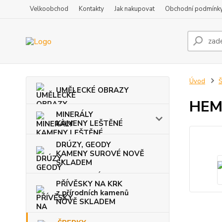
Velkoobchod
Kontakty
Jak nakupovat
Obchodní podmínk
Úvod
Š
UMĚLECKÉ OBRAZY
HEM
MINERÁLY
KAMENY LEŠTĚNÉ
DRÚZY, GEODY
KAMENY SUROVÉ NOVĚ
SKLADEM
PŘÍVĚSKY NA KRK
z přírodních kamenů
NOVĚ SKLADEM