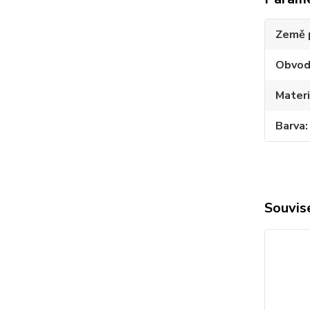
Země 
Obvo
Materi
Barva
Souvise