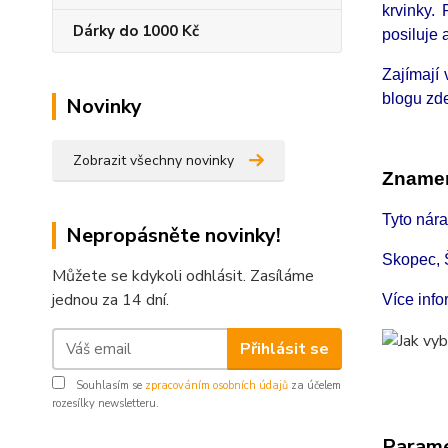
krvinky.
Dárky do 1000 Kč
posiluje 
Zajímají
blogu zd
Novinky
Zobrazit všechny novinky
Znamen
Tyto nár
Nepropásněte novinky!
Skopec, 
Můžete se kdykoli odhlásit. Zasíláme
jednou za 14 dní.
Více inf
Přihlásit se
Souhlasím se
zpracováním osobních údajů
za účelem
rozesílky newsletteru.
Param