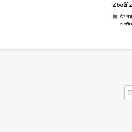
Zboží 
ŠPER
z pří