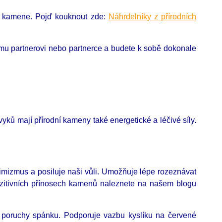
ho kamene. Pojď kouknout zde:
Náhrdelníky z přírodních
ému partnerovi nebo partnerce a budete k sobě dokonale
ů mají přírodní kameny také energetické a léčivé síly.
imizmus a posiluje naši vůli. Umožňuje lépe rozeznávat
ozitivních přínosech kamenů naleznete na našem blogu
je poruchy spánku. Podporuje vazbu kyslíku na červené