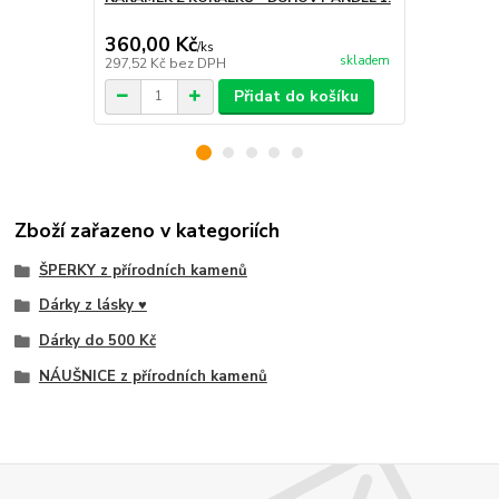
360,00 Kč
220,00 K
/
ks
skladem
297,52 Kč
bez DPH
181,82 Kč
be
Přidat do košíku
Zboží zařazeno v kategoriích
ŠPERKY z přírodních kamenů
Dárky z lásky ♥
Dárky do 500 Kč
NÁUŠNICE z přírodních kamenů