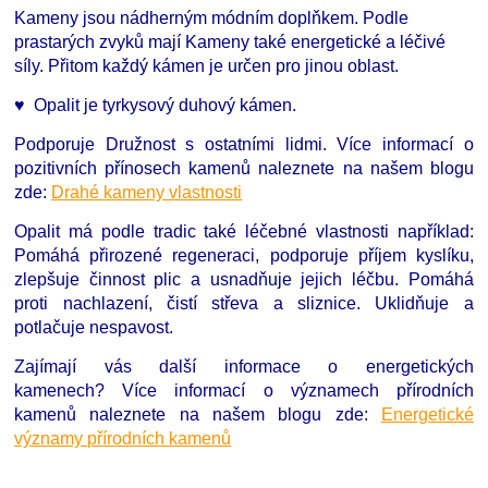
Kameny jsou nádherným módním doplňkem. Podle
prastarých zvyků mají Kameny také energetické a léčivé
síly. Přitom každý kámen je určen pro jinou oblast.
♥ Opalit je tyrkysový duhový kámen.
Podporuje Družnost s ostatními lidmi. Více informací o
pozitivních přínosech kamenů naleznete na našem blogu
zde:
Drahé kameny vlastnosti
Opalit má podle tradic také léčebné vlastnosti například:
Pomáhá přirozené regeneraci, podporuje příjem kyslíku,
zlepšuje činnost plic a usnadňuje jejich léčbu. Pomáhá
proti nachlazení, čistí střeva a sliznice. Uklidňuje a
potlačuje nespavost.
Zajímají vás další informace o energetických
kamenech?
Více informací o významech přírodních
kamenů naleznete na našem blogu zde:
Energetické
významy přírodních kamenů