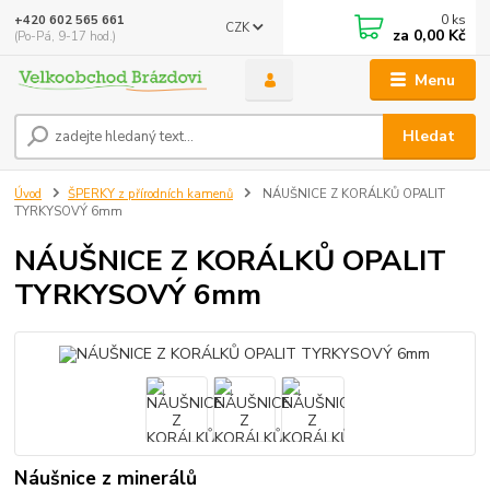
0
ks
+420 602 565 661
CZK
za
0,00 Kč
(Po-Pá, 9-17 hod.)
Menu
Hledat
Úvod
ŠPERKY z přírodních kamenů
NÁUŠNICE Z KORÁLKŮ OPALIT
TYRKYSOVÝ 6mm
NÁUŠNICE Z KORÁLKŮ OPALIT
TYRKYSOVÝ 6mm
Náušnice z minerálů