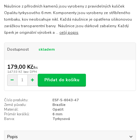
Náušnice z přírodních kamenů jsou vyrobeny z pravidelných kuliček
Opalitu tyrkysového 6 mm. Komponenty jsou vyrobeny ze stříbřeného
tombaku, kov neobsahuje nikl. Každá náušnice je opatřena silikonovou
zarážkou transparentní barvy. Náušnice jsou dárkově zabaleny. Každý
šperk je originální výrobek a ...
celý popis
Dostupnost
skladem
179,00 Kč
/
ks
147,93 Kč
bez DPH
Přidat do košíku
Číslo produktu:
E5F-5-6043-47
Země původu:
Brazílie
Materiál:
Opalit
Průměr korálků:
6 mm
Barva:
Tyrkysová
Popis