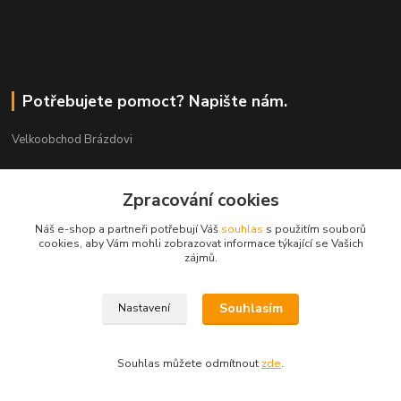
Potřebujete pomoct? Napište nám.
Velkoobchod Brázdovi
Václav Brázda Ing.
Zpracování cookies
+420 602 565 661
(Po-Pá, 9-17 hod.)
Náš e-shop a partneři potřebují Váš
souhlas
s použitím souborů
cookies, aby Vám mohli zobrazovat informace týkající se Vašich
brazdovi@svicky-kameny.cz
zájmů.
Souhlasím
Nastavení
Souhlas můžete odmítnout
zde
.
Vytvořeno na
Eshop-rychle.cz