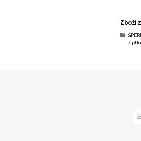
Zboží 
ŠPER
z pří