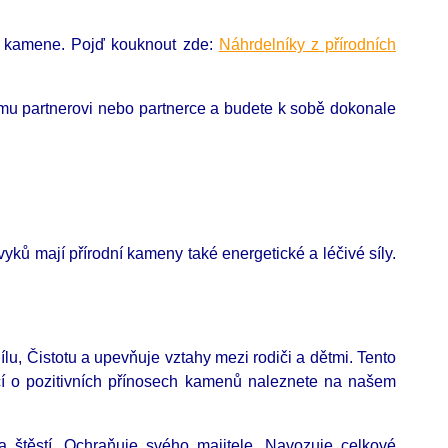
ho kamene. Pojď kouknout zde:
Náhrdelníky z přírodních
ému partnerovi nebo partnerce a budete k sobě dokonale
ů mají přírodní kameny také energetické a léčivé síly.
ílu, Čistotu a upevňuje vztahy mezi rodiči a dětmi. Tento
cí o pozitivních přínosech kamenů naleznete na našem
a štěstí. Ochraňuje svého majitele. Navozuje celkové