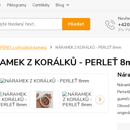
y
Piktogramy
Certifikáty
Blog
Nevíte
Hledat
+420
(Po-Pá
PERKY z přírodních kamenů
NÁRAMEK Z KORÁLKŮ - PERLEŤ 8mm
AMEK Z KORÁLKŮ - PERLEŤ 8
Nára
Náramk
Perlet
gumičc
Obvod 
originá