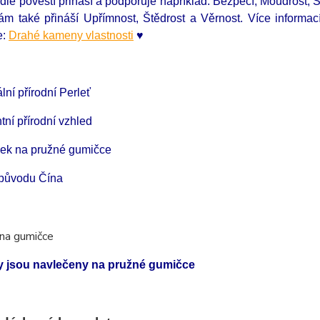
dle pověstí přináší a podporuje například: Bezpečí, Moudrost, S
m také přináší Upřímnost, Štědrost a Věrnost. Více informa
e:
Drahé kameny vlastnosti
♥
lní přírodní Perleť
tní přírodní vzhled
k na pružné gumičce
původu Čína
 jsou navlečeny na pružné gumičce