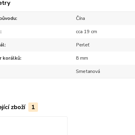
etry
původu
Čína
d
cca 19 cm
ál
Perleť
r korálků
8 mm
Smetanová
jící zboží
1