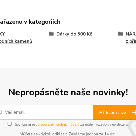
zařazeno v kategoriích
KY
Dárky do 500 Kč
NÁR
rodních kamenů
z př
Nepropásněte naše novinky!
Přihlásit se
Souhlasím se
zpracováním osobních údajů
za účelem rozesílky newsletteru.
Můžete se kdykoli odhlásit. Zasíláme jednou za 14 dní.