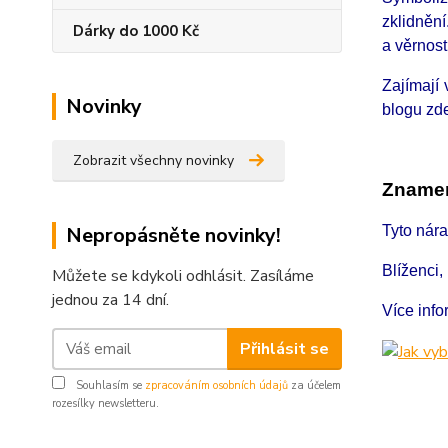
zklidnění
Dárky do 1000 Kč
a věrnost
Zajímají
Novinky
blogu zd
Zobrazit všechny novinky
Znamen
Nepropásněte novinky!
Tyto nár
Blíženci
Můžete se kdykoli odhlásit. Zasíláme
jednou za 14 dní.
Více inf
Přihlásit se
Souhlasím se
zpracováním osobních údajů
za účelem
rozesílky newsletteru.