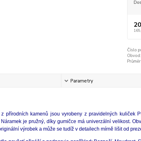
Dos
20
165
Číslo p
Obvod:
Průměr 
s
Parametry
z přírodních kamenů jsou vyrobeny z pravidelných kuliček Pe
 Náramek je pružný, díky gumičce má univerzální velikost. O
originální výrobek a může se tudíž v detailech mírně lišit od pre