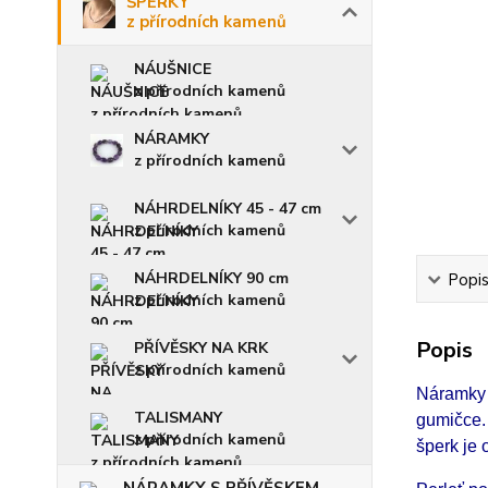
ŠPERKY
z přírodních kamenů
NÁUŠNICE
z přírodních kamenů
NÁRAMKY
z přírodních kamenů
NÁHRDELNÍKY 45 - 47 cm
z přírodních kamenů
NÁHRDELNÍKY 90 cm
Popi
z přírodních kamenů
Popis
PŘÍVĚSKY NA KRK
z přírodních kamenů
Náramky 
TALISMANY
gumičce.
z přírodních kamenů
šperk je 