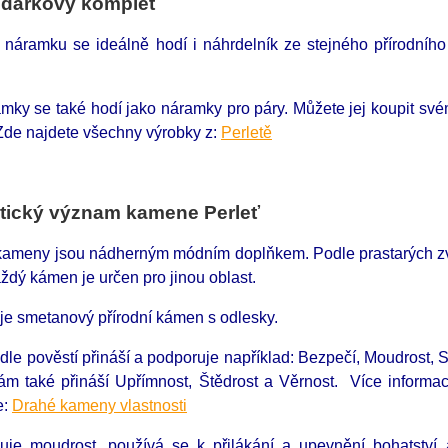
 dárkový komplet
 náramku se ideálně hodí i náhrdelník ze stejného přírodní
amky se také hodí jako náramky pro páry. Můžete jej koupit sv
Zde najdete všechny výrobky z:
Perletě
tický význam kamene Perleť
 kameny jsou nádherným módním doplňkem. Podle prastarých zvyk
ždý kámen je určen pro jinou oblast.
je smetanový přírodní kámen s odlesky.
dle pověstí přináší a podporuje například: Bezpečí, Moudrost, S
m také přináší Upřímnost, Štědrost a Věrnost. Více informa
e:
Drahé kameny vlastnosti
uje moudrost, používá se k přilákání a upevnění bohatství 