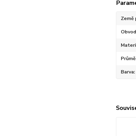
Param
Země 
Obvo
Materi
Průmě
Barva
Souvise