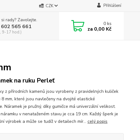
Přihlášení
CZK
 si rady? Zavolejte.
0
ks
 602 565 661
za
0,00 Kč
, 9-17 hod.)
mm
mek na ruku Perleť
y z přírodních kamenů jsou vyrobeny z pravidelných kuliček
ě 8 mm, které jsou navlečeny na dvojité elastické
e. Náramek je pružný, díky gumičce má univerzální velikost.
náramku v nenataženém stavu je cca 19 cm. Každý šperk je
lní výrobek a může se tudíž v detailech mír...
celý popis