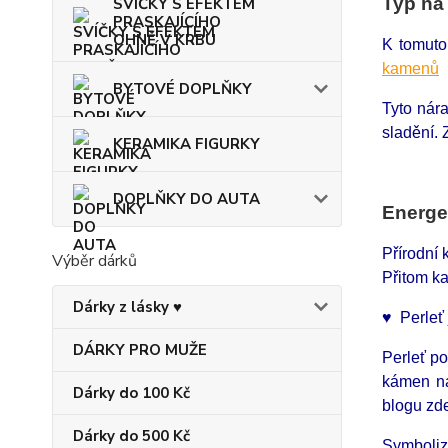
Typ na
SVÍČKY S EFEKTEM
PRASKAJÍCÍHO
OHNĚ V KRBU
K tomuto
kamenů
BYTOVÉ DOPLŇKY
Tyto nár
sladění.
KERAMIKA FIGURKY
DOPLŇKY DO AUTA
Energe
Přírodní
Výběr dárků
Přitom ka
Dárky z lásky ♥
♥ Perleť 
DÁRKY PRO MUŽE
Perleť po
kámen ná
Dárky do 100 Kč
blogu zd
Dárky do 500 Kč
Symboliz