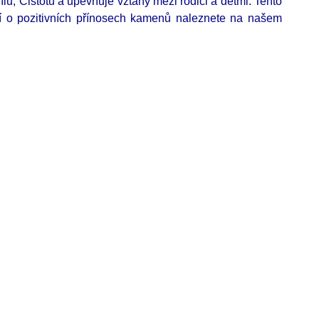
ílu, Čistotu a upevňuje vztahy mezi rodiči a dětmi. Tento
cí o pozitivních přínosech kamenů naleznete na našem