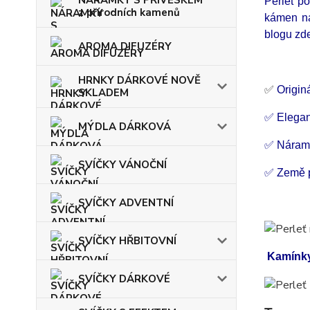
NÁRAMKY S PŘÍVĚSKEM
Perleť po
z přírodních kamenů
kámen ná
blogu zd
AROMA DIFUZÉRY
HRNKY DÁRKOVÉ NOVĚ
✅
Originá
SKLADEM
✅ Elegan
MÝDLA DÁRKOVÁ
✅ Nárame
SVÍČKY VÁNOČNÍ
✅ Země 
SVÍČKY ADVENTNÍ
SVÍČKY HŘBITOVNÍ
Kamínky
SVÍČKY DÁRKOVÉ