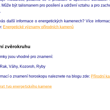
. Může být talismanem pro posílení a udržení vztahu a pro zach
.
 vás další informace o energetických kamenech?
Více informa
e:
Energetické významy přírodních kamenů
í zvěrokruhu
amky jsou vhodné pro znamení:
, Rak, Váhy, Kozoroh, Ryby
ormací o znamení horoskopu naleznete na blogu zde:
Přírodní k