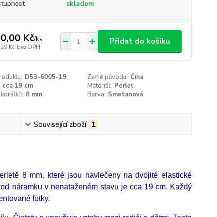
tupnost
skladem
0,00 Kč
/
ks
Přidat do košíku
,29 Kč
bez DPH
roduktu:
D53-6005-19
Země původu:
Čína
cca 19 cm
Materiál:
Perleť
korálků:
8 mm
Barva:
Smetanová
Související zboží
1
rletě 8 mm, které jsou navlečeny na dvojité elastické
bvod náramku v nenataženém stavu je cca 19 cm. Každý
zentované fotky.