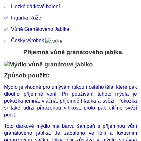
✅
Hezké dárkové balení
✅ Figurka Růže
✅ Vůně Granátového Jablka
✅
Český výrobek
Příjemná vůně granátového jablka.
Způsob použití:
Mýdlo je vhodné pro umývání rukou i celého těla, které pak
dlouho příjemně voní. Při používání tohoto mýdla je
pokožka jemná, vláčná, příjemně hladká a svěží. Pokožka
si také udrží přirozenou vlhkost, proto pak cítíme svěží
pocit.
Toto dárkové mýdlo má barvu šampaň s příjemnou vůní
granátového jablka. Je zabaleno ve fólii a luxusním
organzovém sáčku. Díky fólii zůstává v mýdle správná