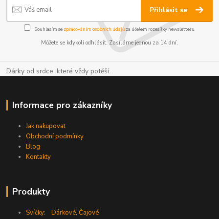
Přihlásit se
Souhlasím se
zpracováním osobních údajů
za účelem rozesílky newsletteru.
Můžete se kdykoli odhlásit. Zasíláme jednou za 14 dní.
Dárky od srdce, které vždy potěší.
Informace pro zákazníky
Jak nakupovat
Obchodní podmínky
Blog
Kontakty
Produkty
Svíčky:
Dárkové
,
Čajové