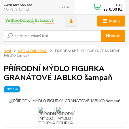
0
ks
+420 602 565 661
CZK
za
0,00 Kč
(Po-Pá, 9-17 hod.)
Menu
Hledat
Úvod
MÝDLA DÁRKOVÁ
PŘÍRODNÍ MÝDLO FIGURKA GRANÁTOVÉ
JABLKO šampaň
PŘÍRODNÍ MÝDLO FIGURKA
GRANÁTOVÉ JABLKO šampaň
Novinka