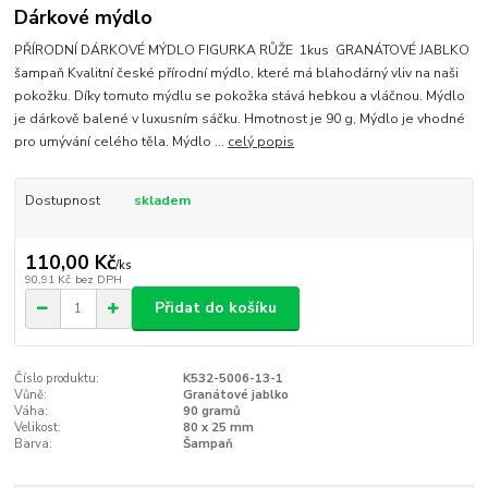
Dárkové mýdlo
PŘÍRODNÍ DÁRKOVÉ MÝDLO FIGURKA RŮŽE 1kus GRANÁTOVÉ JABLKO
šampaň Kvalitní české přírodní mýdlo, které má blahodárný vliv na naši
pokožku. Díky tomuto mýdlu se pokožka stává hebkou a vláčnou. Mýdlo
je dárkově balené v luxusním sáčku. Hmotnost je 90 g, Mýdlo je vhodné
pro umývání celého těla. Mýdlo ...
celý popis
Dostupnost
skladem
110,00 Kč
/
ks
90,91 Kč
bez DPH
Přidat do košíku
Číslo produktu:
K532-5006-13-1
Vůně:
Granátové jablko
Váha:
90 gramů
Velikost:
80 x 25 mm
Barva:
Šampaň