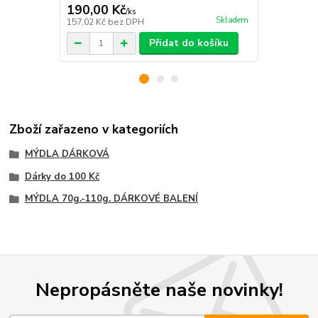
190,00 Kč
220,00 K
/
ks
Skladem
157,02 Kč
bez DPH
181,82 Kč
be
Přidat do košíku
Zboží zařazeno v kategoriích
MÝDLA DÁRKOVÁ
Dárky do 100 Kč
MÝDLA 70g.-110g. DÁRKOVÉ BALENÍ
Nepropásněte naše novinky!