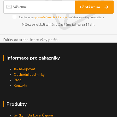
Přihlásit se
Souhlasím se
zpracováním osobních údajů
za účelem rozesílky newsletteru.
Můžete se kdykoli odhlásit. Zasíláme jednou za 14 dní.
Dárky od srdce, které vždy potěší.
Informace pro zákazníky
Jak nakupovat
Obchodní podmínky
Blog
Kontakty
Produkty
Svíčky:
Dárkové
,
Čajové