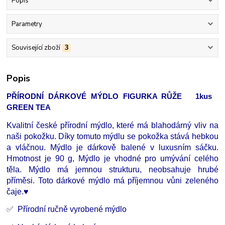
Popis
Parametry
Související zboží
3
Popis
PŘÍRODNÍ DÁRKOVÉ MÝDLO FIGURKA RŮŽE 1kus
GREEN TEA
Kvalitní české přírodní mýdlo, které má blahodárný vliv na
naši pokožku. Díky tomuto mýdlu se pokožka stává hebkou
a vláčnou. Mýdlo je dárkově balené v luxusním sáčku.
Hmotnost je 90 g, Mýdlo je vhodné pro umývání celého
těla. Mýdlo má jemnou strukturu, neobsahuje hrubé
příměsi. Toto dárkové mýdlo má příjemnou vůni zeleného
čaje.♥
✅
Přírodní ručně vyrobené mýdlo