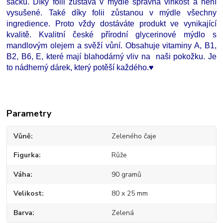
sáčku. Díky fólii zůstává v mýdle správná vlhkost a není
vysušené. Také díky folii zůstanou v mýdle všechny
ingredience. Proto vždy dostáváte produkt ve vynikající
kvalitě. Kvalitní české přírodní glycerinové mýdlo s
mandlovým olejem a svěží vůní. Obsahuje vitaminy A, B1,
B2, B6, E, které mají blahodárný vliv na naši pokožku. Je
to nádherný dárek, který potěší každého.♥
Parametry
Vůně
Zeleného čaje
Figurka
Růže
Váha
90 gramů
Velikost
80 x 25 mm
Barva
Zelená