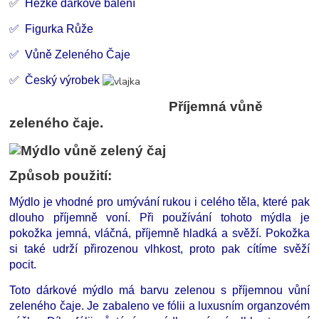
✅
Hezké dárkové balení
✅ Figurka Růže
✅ Vůně Zeleného Čaje
✅
Český výrobek
Příjemná vůně
zeleného čaje.
Způsob použití:
Mýdlo je vhodné pro umývání rukou i celého těla, které pak
dlouho příjemně voní. Při používání tohoto mýdla je
pokožka jemná, vláčná, příjemně hladká a svěží. Pokožka
si také udrží přirozenou vlhkost, proto pak cítíme svěží
pocit.
Toto dárkové mýdlo má barvu zelenou s příjemnou vůní
zeleného čaje. Je zabaleno ve fólii a luxusním organzovém