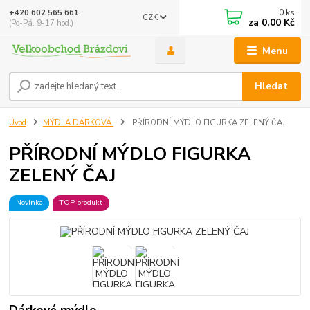
0
ks
+420 602 565 661
CZK
za
0,00 Kč
(Po-Pá, 9-17 hod.)
Menu
Hledat
Úvod
MÝDLA DÁRKOVÁ
PŘÍRODNÍ MÝDLO FIGURKA ZELENÝ ČAJ
PŘÍRODNÍ MÝDLO FIGURKA
ZELENÝ ČAJ
Novinka
TOP produkt
Dárkové mýdlo