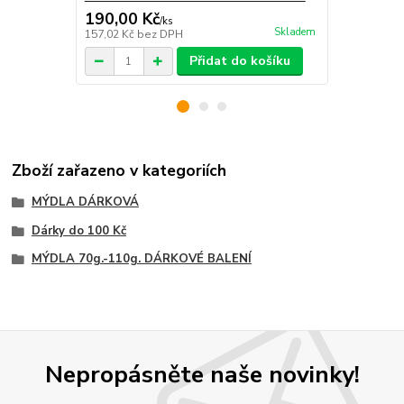
190,00 Kč
220,00 K
/
ks
Skladem
157,02 Kč
bez DPH
181,82 Kč
be
Přidat do košíku
Zboží zařazeno v kategoriích
MÝDLA DÁRKOVÁ
Dárky do 100 Kč
MÝDLA 70g.-110g. DÁRKOVÉ BALENÍ
Nepropásněte naše novinky!