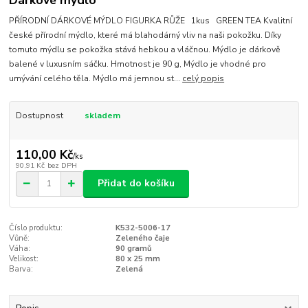
PŘÍRODNÍ DÁRKOVÉ MÝDLO FIGURKA RŮŽE 1kus GREEN TEA Kvalitní
české přírodní mýdlo, které má blahodárný vliv na naši pokožku. Díky
tomuto mýdlu se pokožka stává hebkou a vláčnou. Mýdlo je dárkově
balené v luxusním sáčku. Hmotnost je 90 g, Mýdlo je vhodné pro
umývání celého těla. Mýdlo má jemnou st...
celý popis
Dostupnost
skladem
110,00 Kč
/
ks
90,91 Kč
bez DPH
Přidat do košíku
Číslo produktu:
K532-5006-17
Vůně:
Zeleného čaje
Váha:
90 gramů
Velikost:
80 x 25 mm
Barva:
Zelená