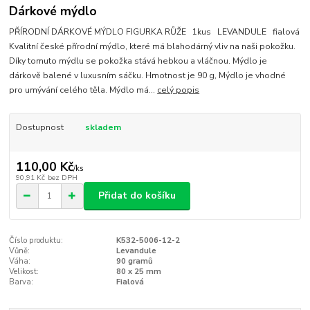
Dárkové mýdlo
PŘÍRODNÍ DÁRKOVÉ MÝDLO FIGURKA RŮŽE 1kus LEVANDULE fialová
Kvalitní české přírodní mýdlo, které má blahodárný vliv na naši pokožku.
Díky tomuto mýdlu se pokožka stává hebkou a vláčnou. Mýdlo je
dárkově balené v luxusním sáčku. Hmotnost je 90 g, Mýdlo je vhodné
pro umývání celého těla. Mýdlo má...
celý popis
Dostupnost
skladem
110,00 Kč
/
ks
90,91 Kč
bez DPH
Přidat do košíku
Číslo produktu:
K532-5006-12-2
Vůně:
Levandule
Váha:
90 gramů
Velikost:
80 x 25 mm
Barva:
Fialová