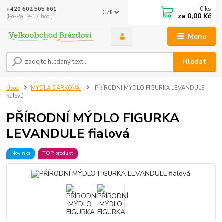
0
ks
+420 602 565 661
CZK
za
0,00 Kč
(Po-Pá, 9-17 hod.)
Menu
Hledat
Úvod
MÝDLA DÁRKOVÁ
PŘÍRODNÍ MÝDLO FIGURKA LEVANDULE
fialová
PŘÍRODNÍ MÝDLO FIGURKA
LEVANDULE fialová
Novinka
TOP produkt