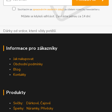
Souhlasím se
zpracováním osobních údajů
za účelem rozesílky newsletteru.
Můžete se kdykoli odhlásit. Zasíláme jednou za 14 dní.
Dárky od srdce, které vždy potěší.
Informace pro zákazníky
Jak nakupovat
Obchodní podmínky
Blog
Kontakty
Produkty
Svíčky:
Dárkové
,
Čajové
Šperky:
Náramky
,
Přívěsky