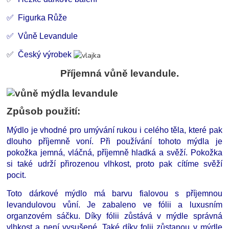
✅ Figurka Růže
✅ Vůně Levandule
✅
Český výrobek
Příjemná vůně levandule.
Způsob použití:
Mýdlo je vhodné pro umývání rukou i celého těla, které pak
dlouho příjemně voní. Při používání tohoto mýdla je
pokožka jemná, vláčná, příjemně hladká a svěží. Pokožka
si také udrží přirozenou vlhkost, proto pak cítíme svěží
pocit.
Toto dárkové mýdlo má barvu fialovou s příjemnou
levandulovou vůní. Je zabaleno ve fólii a luxusním
organzovém sáčku. Díky fólii zůstává v mýdle správná
vlhkost a není vysušené. Také díky folii zůstanou v mýdle