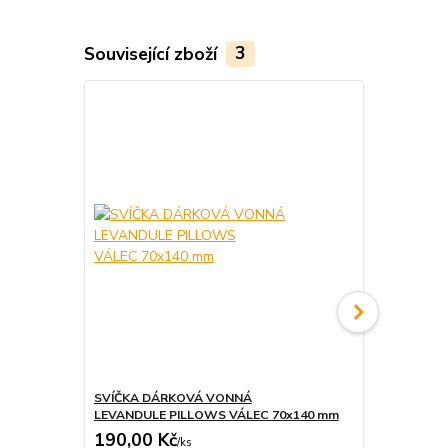
Související zboží
3
SVÍČKA DÁRKOVÁ VONNÁ
SVÍČKA DÁ
LEVANDULE PILLOWS VÁLEC 70x140 mm
DÓZE LEVAN
190,00 Kč
220,00 K
/
ks