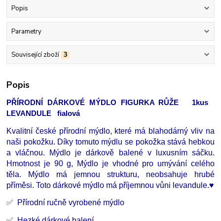
Popis
Parametry
Související zboží
3
Popis
PŘÍRODNÍ DÁRKOVÉ MÝDLO FIGURKA RŮŽE 1kus
LEVANDULE fialová
Kvalitní české přírodní mýdlo, které má blahodárný vliv na
naši pokožku. Díky tomuto mýdlu se pokožka stává hebkou
a vláčnou. Mýdlo je dárkově balené v luxusním sáčku.
Hmotnost je 90 g, Mýdlo je vhodné pro umývání celého
těla. Mýdlo má jemnou strukturu, neobsahuje hrubé
příměsi. Toto dárkové mýdlo má příjemnou vůni levandule.♥
✅
Přírodní ručně vyrobené mýdlo
✅
Hezké dárkové balení