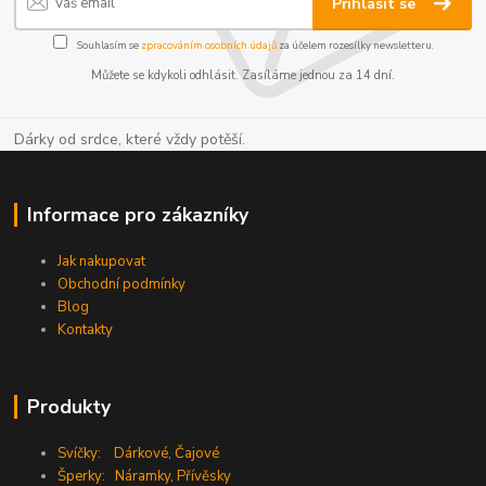
Přihlásit se
Souhlasím se
zpracováním osobních údajů
za účelem rozesílky newsletteru.
Můžete se kdykoli odhlásit. Zasíláme jednou za 14 dní.
Dárky od srdce, které vždy potěší.
Informace pro zákazníky
Jak nakupovat
Obchodní podmínky
Blog
Kontakty
Produkty
Svíčky:
Dárkové
,
Čajové
Šperky:
Náramky
,
Přívěsky