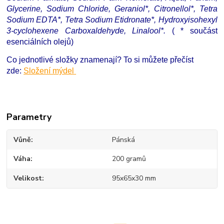
Glycerine, Sodium Chloride, Geraniol*, Citronellol*, Tetra
Sodium EDTA*, Tetra Sodium Etidronate*, Hydroxyisohexyl
3-cyclohexene Carboxaldehyde, Linalool*.
( * součást
esenciálních olejů)
Co jednotlivé složky znamenají? To si můžete přečíst
zde:
Složení mýdel
Parametry
Vůně
Pánská
Váha
200 gramů
Velikost
95x65x30 mm