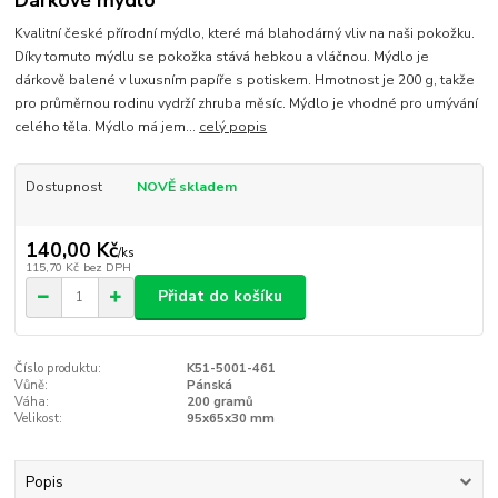
Kvalitní české přírodní mýdlo, které má blahodárný vliv na naši pokožku.
Díky tomuto mýdlu se pokožka stává hebkou a vláčnou. Mýdlo je
dárkově balené v luxusním papíře s potiskem. Hmotnost je 200 g, takže
pro průměrnou rodinu vydrží zhruba měsíc. Mýdlo je vhodné pro umývání
celého těla. Mýdlo má jem...
celý popis
Dostupnost
NOVĚ skladem
140,00 Kč
/
ks
115,70 Kč
bez DPH
Přidat do košíku
Číslo produktu:
K51-5001-461
Vůně:
Pánská
Váha:
200 gramů
Velikost:
95x65x30 mm
Popis