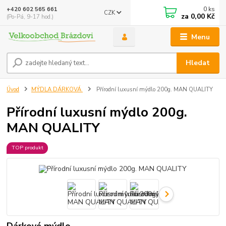
0
ks
+420 602 565 661
CZK
za
0,00 Kč
(Po-Pá, 9-17 hod.)
Menu
Hledat
Úvod
MÝDLA DÁRKOVÁ
Přírodní luxusní mýdlo 200g. MAN QUALITY
Přírodní luxusní mýdlo 200g.
MAN QUALITY
TOP produkt
Dárkové mýdlo