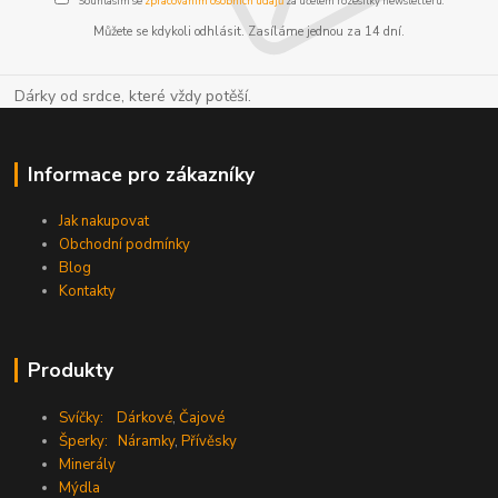
Souhlasím se
zpracováním osobních údajů
za účelem rozesílky newsletteru.
Můžete se kdykoli odhlásit. Zasíláme jednou za 14 dní.
Dárky od srdce, které vždy potěší.
Informace pro zákazníky
Jak nakupovat
Obchodní podmínky
Blog
Kontakty
Produkty
Svíčky:
Dárkové
,
Čajové
Šperky:
Náramky
,
Přívěsky
Minerály
Mýdla