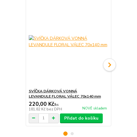
SVÍČKA DÁRKOVÁ VONNÁ
SVÍČKA DÁ
LEVANDULE FLORAL VÁLEC 70x140 mm
DÓZE ARGAN
220,00 Kč
220,00 K
/
ks
NOVĚ skladem
181,82 Kč
bez DPH
181,82 Kč
be
Přidat do košíku