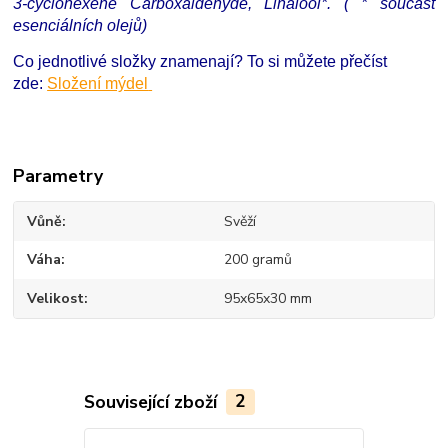
3-cyclohexene Carboxaldehyde, Linalool*. ( * součást
esenciálních olejů)
Co jednotlivé složky znamenají? To si můžete přečíst
zde:
Složení mýdel
Parametry
Vůně
Svěží
Váha
200 gramů
Velikost
95x65x30 mm
Související zboží
2