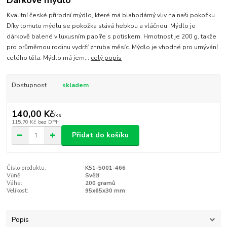
Kvalitní české přírodní mýdlo, které má blahodárný vliv na naši pokožku.
Díky tomuto mýdlu se pokožka stává hebkou a vláčnou. Mýdlo je
dárkově balené v luxusním papíře s potiskem. Hmotnost je 200 g, takže
pro průměrnou rodinu vydrží zhruba měsíc. Mýdlo je vhodné pro umývání
celého těla. Mýdlo má jem...
celý popis
Dostupnost
skladem
140,00 Kč
/
ks
115,70 Kč
bez DPH
Přidat do košíku
Číslo produktu:
K51-5001-466
Vůně:
Svěží
Váha:
200 gramů
Velikost:
95x65x30 mm
Popis