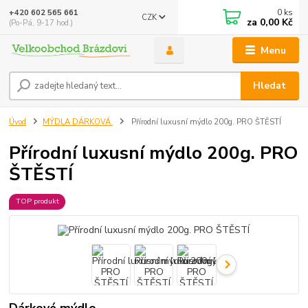
0
ks
+420 602 565 661
CZK
za
0,00 Kč
(Po-Pá, 9-17 hod.)
Menu
Hledat
Úvod
MÝDLA DÁRKOVÁ
Přírodní luxusní mýdlo 200g. PRO ŠTĚSTÍ
Přírodní luxusní mýdlo 200g. PRO
ŠTĚSTÍ
TOP produkt
Dárkové mýdlo