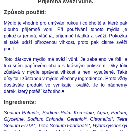
Příjemná svěží vůně.
Způsob použití:
Mýdlo je vhodné pro umývání rukou i celého těla, které pak
dlouho příjemně voní. Při používání tohoto mýdla je
pokožka jemná, vláčná, příjemně hladká a svěží. Pokožka
si také udrží přirozenou vlhkost, proto pak cítíme svěží
pocit.
Toto dárkové mýdlo má svěží vůni. Je zabaleno ve fólii a
luxusním papírovém obalu s krásným potiskem. Díky fólii
zůstává v mýdle správná vlhkost a není vysušené. Také
díky folii zůstanou v mýdle všechny ingredience. Proto vždy
dostáváte produkt ve vynikající kvalitě. Je to nádherný
dárek, který potěší každého.♥
Ingredients:
Sodium Palmate, Sodium Palm Kernelate, Aqua, Parfum,
Glycerine, Sodium Chloride, Geraniol*, Citronellol*, Tetra
Sodium EDTA*, Tetra Sodium Etidronate*, Hydroxyisohexyl