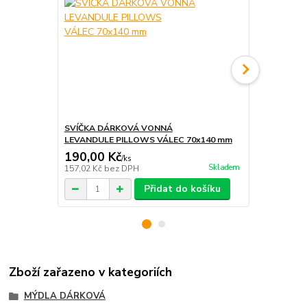
SVÍČKA DÁRKOVÁ VONNÁ
SVÍČKA DÁ
LEVANDULE PILLOWS VÁLEC 70x140 mm
DÓZE LEVAN
190,00 Kč
220,00 K
/
ks
Skladem
157,02 Kč
bez DPH
181,82 Kč
be
Přidat do košíku
Zboží zařazeno v kategoriích
MÝDLA DÁRKOVÁ