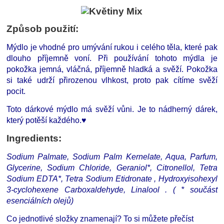
Způsob použití:
Mýdlo je vhodné pro umývání rukou i celého těla, které pak
dlouho příjemně voní. Při používání tohoto mýdla je
pokožka jemná, vláčná, příjemně hladká a svěží. Pokožka
si také udrží přirozenou vlhkost, proto pak cítíme svěží
pocit.
Toto dárkové mýdlo má svěží vůni. Je to nádherný dárek,
který potěší každého.♥
Ingredients:
Sodium Palmate, Sodium Palm Kernelate, Aqua, Parfum,
Glycerine, Sodium Chloride, Geraniol*, Citronellol, Tetra
Sodium EDTA*, Tetra Sodium Etidronate , Hydroxyisohexyl
3-cyclohexene Carboxaldehyde, Linalool . ( * součást
esenciálních olejů)
Co jednotlivé složky znamenají? To si můžete přečíst