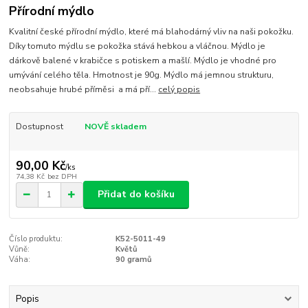
Přírodní mýdlo
Kvalitní české přírodní mýdlo, které má blahodárný vliv na naši pokožku.
Díky tomuto mýdlu se pokožka stává hebkou a vláčnou. Mýdlo je
dárkově balené v krabičce s potiskem a mašlí. Mýdlo je vhodné pro
umývání celého těla. Hmotnost je 90g. Mýdlo má jemnou strukturu,
neobsahuje hrubé příměsi a má pří...
celý popis
Dostupnost
NOVĚ skladem
90,00 Kč
/
ks
74,38 Kč
bez DPH
Přidat do košíku
Číslo produktu:
K52-5011-49
Vůně:
Květů
Váha:
90 gramů
Popis