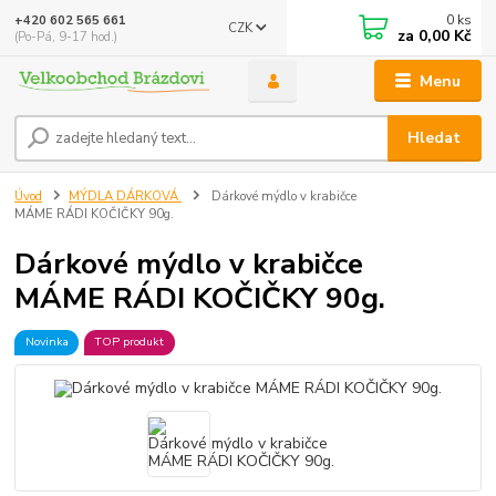
0
ks
+420 602 565 661
CZK
za
0,00 Kč
(Po-Pá, 9-17 hod.)
Menu
Hledat
Úvod
MÝDLA DÁRKOVÁ
Dárkové mýdlo v krabičce
MÁME RÁDI KOČIČKY 90g.
Dárkové mýdlo v krabičce
MÁME RÁDI KOČIČKY 90g.
Novinka
TOP produkt