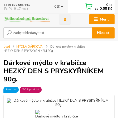
0
ks
+420 602 565 661
CZK
za
0,00 Kč
(Po-Pá, 9-17 hod.)
Menu
Hledat
Úvod
MÝDLA DÁRKOVÁ
Dárkové mýdlo v krabičce
HEZKÝ DEN S PRYSKYŘNÍKEM 90g.
Dárkové mýdlo v krabičce
HEZKÝ DEN S PRYSKYŘNÍKEM
90g.
Novinka
TOP produkt