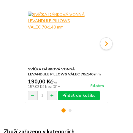
SVÍČKA DÁRKOVÁ VONNÁ
SVÍČKA DÁ
LEVANDULE PILLOWS VÁLEC 70x140 mm
DÓZE LEVAN
190,00 Kč
220,00 K
/
ks
Skladem
157,02 Kč
bez DPH
181,82 Kč
be
Přidat do košíku
Zboží zařazeno v kategoriích