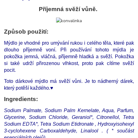
Příjemná svěží vůně.
Způsob použití:
Mýdlo je vhodné pro umývání rukou i celého těla, které pak
dlouho příjemně voní. Při používání tohoto mýdla je
pokožka jemná, vláčná, příjemně hladká a svěží. Pokožka
si také udrží přirozenou vlhkost, proto pak cítíme svěží
pocit.
Toto dárkové mýdlo má svěží vůni. Je to nádherný dárek,
který potěší každého.♥
Ingredients:
Sodium Palmate, Sodium Palm Kernelate, Aqua, Parfum,
Glycerine, Sodium Chloride, Geraniol*, Citronellol, Tetra
Sodium EDTA*, Tetra Sodium Etidronate , Hydroxyisohexyl
3-cyclohexene Carboxaldehyde, Linalool . ( * součást
esenciálních olejů)