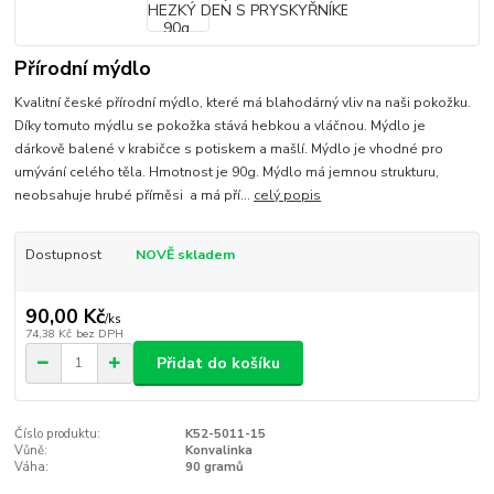
Přírodní mýdlo
Kvalitní české přírodní mýdlo, které má blahodárný vliv na naši pokožku.
Díky tomuto mýdlu se pokožka stává hebkou a vláčnou. Mýdlo je
dárkově balené v krabičce s potiskem a mašlí. Mýdlo je vhodné pro
umývání celého těla. Hmotnost je 90g. Mýdlo má jemnou strukturu,
neobsahuje hrubé příměsi a má pří...
celý popis
Dostupnost
NOVĚ skladem
90,00 Kč
/
ks
74,38 Kč
bez DPH
Přidat do košíku
Číslo produktu:
K52-5011-15
Vůně:
Konvalinka
Váha:
90 gramů